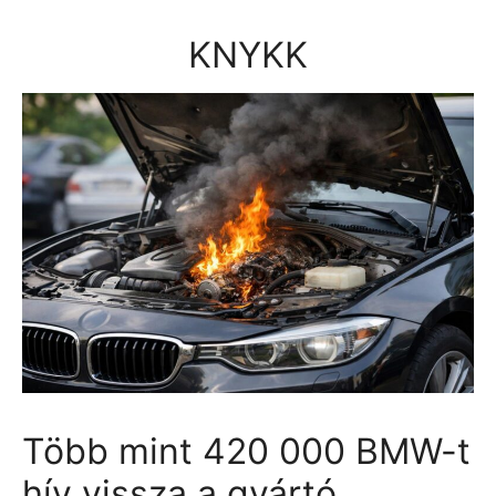
Kilépés
a
KNYKK
tartalomba
Több mint 420 000 BMW-t
hív vissza a gyártó