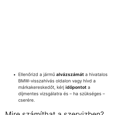
Ellenőrizd a jármű
alvázszámát
a hivatalos
BMW-visszahívás oldalon vagy hívd a
márkakereskedőt, kérj
időpontot
a
díjmentes vizsgálatra és – ha szükséges –
cserére.
Mire számíthat a szervizben?