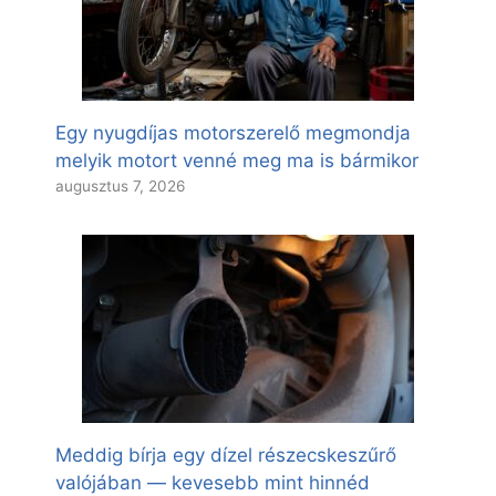
Egy nyugdíjas motorszerelő megmondja
melyik motort venné meg ma is bármikor
augusztus 7, 2026
Meddig bírja egy dízel részecskeszűrő
valójában — kevesebb mint hinnéd