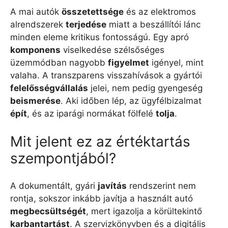
A mai autók
összetettsége
és az elektromos
alrendszerek
terjedése
miatt a beszállítói lánc
minden eleme kritikus fontosságú. Egy apró
komponens
viselkedése szélsőséges
üzemmódban nagyobb
figyelmet
igényel, mint
valaha. A transzparens visszahívások a gyártói
felelősségvállalás
jelei, nem pedig gyengeség
beismerése
. Aki időben lép, az ügyfélbizalmat
épít
, és az iparági normákat fölfelé
tolja
.
Mit jelent ez az értéktartás
szempontjából?
A dokumentált, gyári
javítás
rendszerint nem
rontja, sokszor inkább javítja a használt autó
megbecsültségét
, mert igazolja a körültekintő
karbantartást
. A szervizkönyvben és a digitális