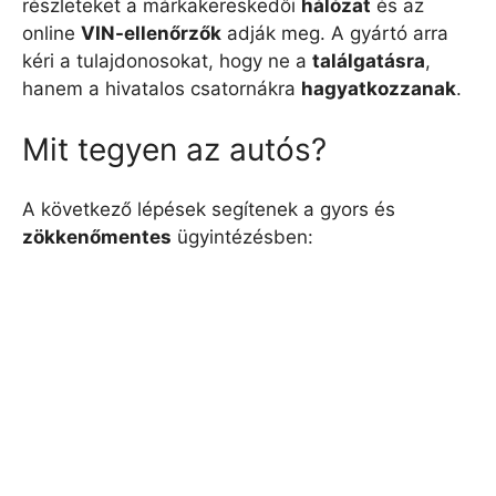
részleteket a márkakereskedői
hálózat
és az
online
VIN-ellenőrzők
adják meg. A gyártó arra
kéri a tulajdonosokat, hogy ne a
találgatásra
,
hanem a hivatalos csatornákra
hagyatkozzanak
.
Mit tegyen az autós?
A következő lépések segítenek a gyors és
zökkenőmentes
ügyintézésben: