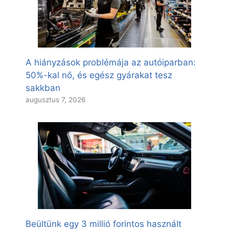
A hiányzások problémája az autóiparban:
50%-kal nő, és egész gyárakat tesz
sakkban
augusztus 7, 2026
Beültünk egy 3 millió forintos használt