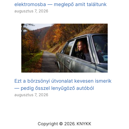
elektromosba — meglepő amit találtunk
augusztus 7, 2026
Ezt a börzsönyi útvonalat kevesen ismerik
— pedig ősszel lenyűgöző autóból
augusztus 7, 2026
Copyright © 2026. KNYKK