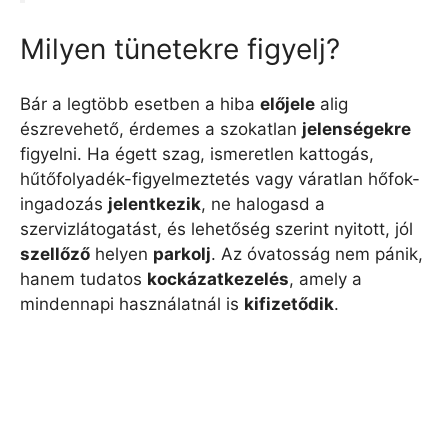
Milyen tünetekre figyelj?
Bár a legtöbb esetben a hiba
előjele
alig
észrevehető, érdemes a szokatlan
jelenségekre
figyelni. Ha égett szag, ismeretlen kattogás,
hűtőfolyadék-figyelmeztetés vagy váratlan hőfok-
ingadozás
jelentkezik
, ne halogasd a
szervizlátogatást, és lehetőség szerint nyitott, jól
szellőző
helyen
parkolj
. Az óvatosság nem pánik,
hanem tudatos
kockázatkezelés
, amely a
mindennapi használatnál is
kifizetődik
.