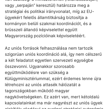
vagy „serpaján” keresztül) határozza meg a
stratégiai és politikai irányvonalat, míg az EU-
ügyekért felelős államtitkárság biztosítja a
kormányon belüli szakmai koordinációt, és a
brüsszeli állandó képviselettel együtt
Magyarország pozícióinak képviseletéért.
Az uniós források felhasználása nem tartozik
szigorúan uniós koordináció alá, így nem célszerű
a két feladatot egyetlen szervezeti egységbe
összevonni. Ugyanakkor szorosabb
együttműködésre van szükség a
Külügyminisztériummal, ezért érdemes lenne újra
létrehozni az uniós attasék hálózatát a
tagországokban működő magyar
nagykövetségeken. Ez azért van, mert kétoldalú
kapcsolatainkat ma már nagyrészt az uniós ügyek
alakítják; ráadásul az európai stratégiai autonómia