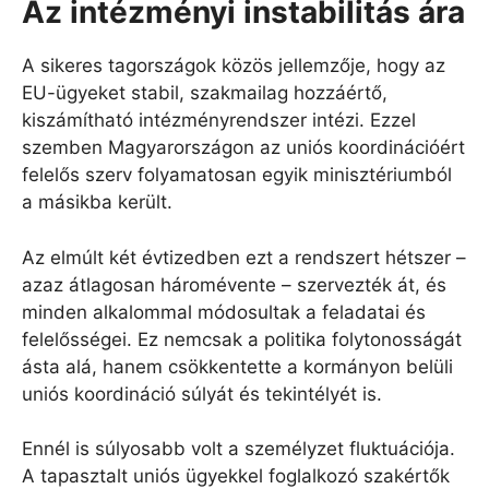
Az intézményi instabilitás ára
A sikeres tagországok közös jellemzője, hogy az
EU-ügyeket stabil, szakmailag hozzáértő,
kiszámítható intézményrendszer intézi. Ezzel
szemben Magyarországon az uniós koordinációért
felelős szerv folyamatosan egyik minisztériumból
a másikba került.
Az elmúlt két évtizedben ezt a rendszert hétszer –
azaz átlagosan háromévente – szervezték át, és
minden alkalommal módosultak a feladatai és
felelősségei. Ez nemcsak a politika folytonosságát
ásta alá, hanem csökkentette a kormányon belüli
uniós koordináció súlyát és tekintélyét is.
Ennél is súlyosabb volt a személyzet fluktuációja.
A tapasztalt uniós ügyekkel foglalkozó szakértők