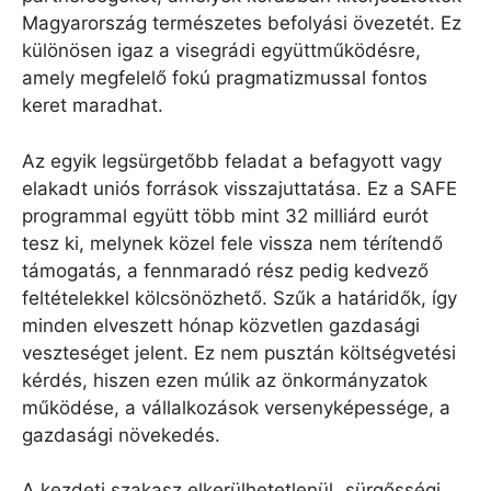
Magyarország természetes befolyási övezetét. Ez
különösen igaz a visegrádi együttműködésre,
amely megfelelő fokú pragmatizmussal fontos
keret maradhat.
Az egyik legsürgetőbb feladat a befagyott vagy
elakadt uniós források visszajuttatása. Ez a SAFE
programmal együtt több mint 32 milliárd eurót
tesz ki, melynek közel fele vissza nem térítendő
támogatás, a fennmaradó rész pedig kedvező
feltételekkel kölcsönözhető. Szűk a határidők, így
minden elveszett hónap közvetlen gazdasági
veszteséget jelent. Ez nem pusztán költségvetési
kérdés, hiszen ezen múlik az önkormányzatok
működése, a vállalkozások versenyképessége, a
gazdasági növekedés.
A kezdeti szakasz elkerülhetetlenül „sürgősségi