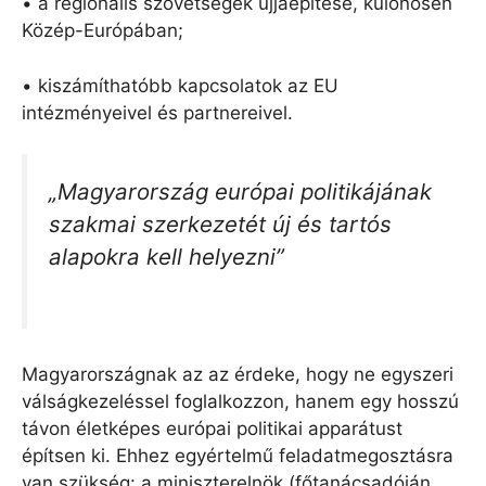
• a regionális szövetségek újjáépítése, különösen
Közép-Európában;
• kiszámíthatóbb kapcsolatok az EU
intézményeivel és partnereivel.
„Magyarország európai politikájának
szakmai szerkezetét új és tartós
alapokra kell helyezni”
Magyarországnak az az érdeke, hogy ne egyszeri
válságkezeléssel foglalkozzon, hanem egy hosszú
távon életképes európai politikai apparátust
építsen ki. Ehhez egyértelmű feladatmegosztásra
van szükség: a miniszterelnök (főtanácsadóján,