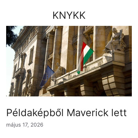
Kilépés
a
KNYKK
tartalomba
Példaképből Maverick lett
május 17, 2026