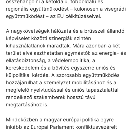
összehangolni a kétoldalú, többoldalú és
regionális együttműködést – különösen a visegrádi
együttműködést – az EU célkitűzéseivel.
A nagykövetségek hálózata és a brüsszeli állandó
képviselet közötti szinergiák szintén
kihasználatlanok maradtak. Mára azonban a két
terület elválaszthatatlan egymástól: az energia- és
ellátásbiztonság, a védelempolitika, a
kereskedelem és a bővítés egyszerre uniós és
külpolitikai kérdés. A szorosabb együttműködés
hozzájárulhat a személyzet mobilitásához és a
megfelelő nyelvtudással és uniós tapasztalattal
rendelkező szakemberek hosszú távú
megtartásához is.
Mindeközben a magyar európai politika egyre
inkább az Európai Parlament konfliktusvezérelt