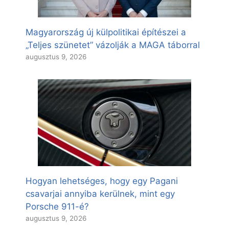
Magyarország új külpolitikai építészei a
„Teljes szünetet” vázolják a MAGA táborral
augusztus 9, 2026
Hogyan lehetséges, hogy egy Pagani
csavarjai annyiba kerülnek, mint egy
Porsche 911-é?
augusztus 9, 2026