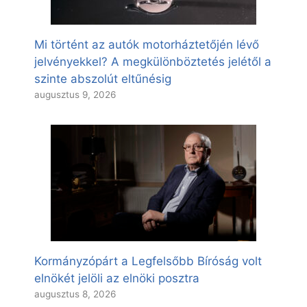
Mi történt az autók motorháztetőjén lévő
jelvényekkel? A megkülönböztetés jelétől a
szinte abszolút eltűnésig
augusztus 9, 2026
Kormányzópárt a Legfelsőbb Bíróság volt
elnökét jelöli az elnöki posztra
augusztus 8, 2026