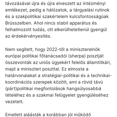
távozásával újra és újra elveszett az intézményi
emlékezet, pedig a hálózatok, a tárgyalási rutinok
és a szakpolitikai szakértelem kulcsfontosságúak
Brüsszelben. Ahol nincs stabil apparátus és
felhalmozott tudás, ott elkerülhetetlenül gyengül
az érdekérvényesítés.
Nem segített, hogy 2022-től a miniszterelnök
európai politikai főtanácsadói (sherpa) posztját
összevonták az uniós ügyekért felelős államtitkári,
majd a miniszteri poszttal. Ez elmosta a
határvonalakat a stratégiai-politikai és a technikai-
koordinációs szerepek között, ami a rövid távú
(párt)politikai megfontolások hangsúlyosabbá
tételéhez és a szakmai felügyelet gyengüléséhez
vezetett.
Emellett aláásták a korábban jól működő