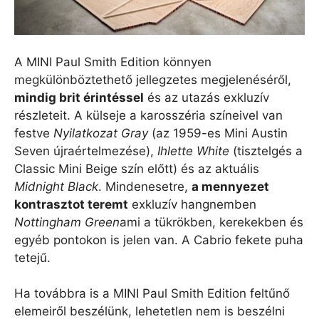
A MINI Paul Smith Edition könnyen
megkülönböztethető jellegzetes megjelenéséről,
mindig brit érintéssel
és az utazás exkluzív
részleteit. A külseje a karosszéria színeivel van
festve
Nyilatkozat Gray
(az 1959-es Mini Austin
Seven újraértelmezése),
Ihlette White
(tisztelgés a
Classic Mini Beige szín előtt) és az aktuális
Midnight Black
. Mindenesetre,
a mennyezet
kontrasztot teremt
exkluzív hangnemben
Nottingham Green
ami a tükrökben, kerekekben és
egyéb pontokon is jelen van. A Cabrio fekete puha
tetejű.
Ha továbbra is a MINI Paul Smith Edition feltűnő
elemeiről beszélünk, lehetetlen nem is beszélni