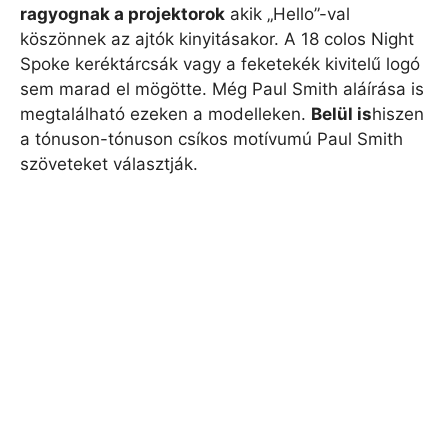
ragyognak a projektorok
akik „Hello”-val
köszönnek az ajtók kinyitásakor. A 18 colos Night
Spoke keréktárcsák vagy a feketekék kivitelű logó
sem marad el mögötte. Még Paul Smith aláírása is
megtalálható ezeken a modelleken.
Belül is
hiszen
a tónuson-tónuson csíkos motívumú Paul Smith
szöveteket választják.