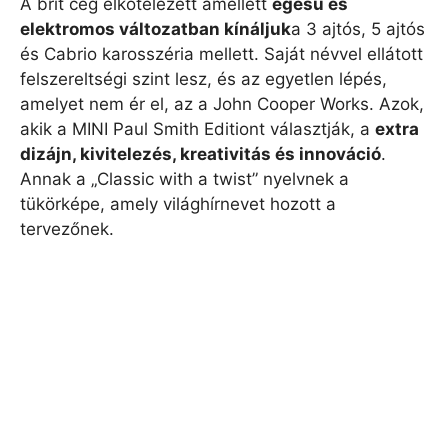
A brit cég elkötelezett amellett
égésű és
elektromos változatban kínáljuk
a 3 ajtós, 5 ajtós
és Cabrio karosszéria mellett. Saját névvel ellátott
felszereltségi szint lesz, és az egyetlen lépés,
amelyet nem ér el, az a John Cooper Works. Azok,
akik a MINI Paul Smith Editiont választják, a
extra
dizájn, kivitelezés, kreativitás és innováció
.
Annak a „Classic with a twist” nyelvnek a
tükörképe, amely világhírnevet hozott a
tervezőnek.