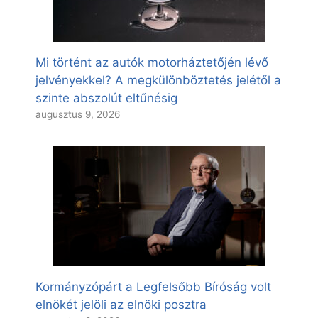
Mi történt az autók motorháztetőjén lévő
jelvényekkel? A megkülönböztetés jelétől a
szinte abszolút eltűnésig
augusztus 9, 2026
Kormányzópárt a Legfelsőbb Bíróság volt
elnökét jelöli az elnöki posztra