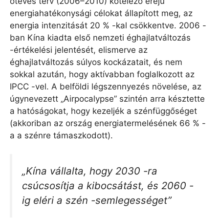
ötéves terv (2006–2010) kötelező erejű
energiahatékonysági célokat állapított meg, az
energia intenzitását 20 % -kal csökkentve. 2006 -
ban Kína kiadta első nemzeti éghajlatváltozás
-értékelési jelentését, elismerve az
éghajlatváltozás súlyos kockázatait, és nem
sokkal azután, hogy aktívabban foglalkozott az
IPCC -vel. A belföldi légszennyezés növelése, az
úgynevezett „Airpocalypse” szintén arra késztette
a hatóságokat, hogy kezeljék a szénfüggőséget
(akkoriban az ország energiatermelésének 66 % -
a a szénre támaszkodott).
„Kína vállalta, hogy 2030 -ra
csúcsosítja a kibocsátást, és 2060 -
ig eléri a szén -semlegességet”