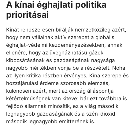
A kínai éghajlati politika
prioritásai
Kínát rendszeresen bírálják nemzetközileg azért,
hogy nem vállalnak aktív szerepet a globális
éghajlat-védelmi kezdeményezésekben, annak
ellenére, hogy az üvegházhatású gázok
kibocsátásának és gazdaságának nagysága
nagyobb mértékben vonja be a részvételt. Noha
az ilyen kritika részben érvényes, Kína szerepe és
hozzájárulási érdeme szorosabb elemzés,
különösen azért, mert az ország álláspontja
kétértelműségnek van kitéve: bár ezt továbbra is
fejlődő államnak minősítik, ez a világ második
legnagyobb gazdaságának és a szén-dioxid
második legnagyobb emitterének is.