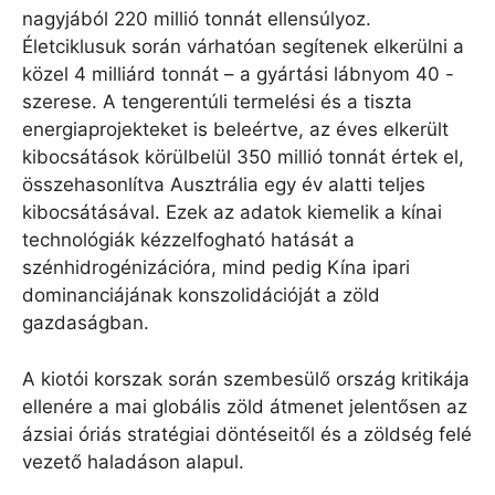
nagyjából 220 millió tonnát ellensúlyoz.
Életciklusuk során várhatóan segítenek elkerülni a
közel 4 milliárd tonnát – a gyártási lábnyom 40 -
szerese. A tengerentúli termelési és a tiszta
energiaprojekteket is beleértve, az éves elkerült
kibocsátások körülbelül 350 millió tonnát értek el,
összehasonlítva Ausztrália egy év alatti teljes
kibocsátásával. Ezek az adatok kiemelik a kínai
technológiák kézzelfogható hatását a
szénhidrogénizációra, mind pedig Kína ipari
dominanciájának konszolidációját a zöld
gazdaságban.
A kiotói korszak során szembesülő ország kritikája
ellenére a mai globális zöld átmenet jelentősen az
ázsiai óriás stratégiai döntéseitől és a zöldség felé
vezető haladáson alapul.