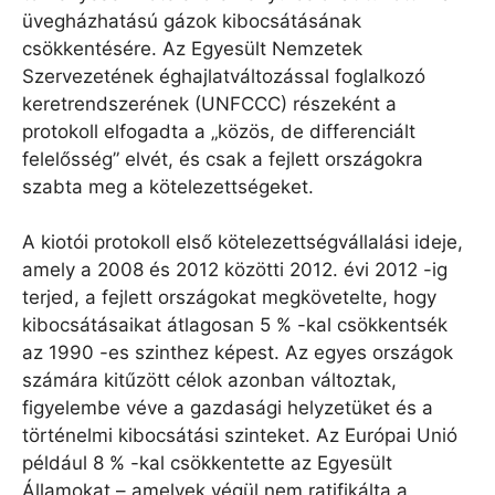
üvegházhatású gázok kibocsátásának
csökkentésére. Az Egyesült Nemzetek
Szervezetének éghajlatváltozással foglalkozó
keretrendszerének (UNFCCC) részeként a
protokoll elfogadta a „közös, de differenciált
felelősség” elvét, és csak a fejlett országokra
szabta meg a kötelezettségeket.
A kiotói protokoll első kötelezettségvállalási ideje,
amely a 2008 és 2012 közötti 2012. évi 2012 -ig
terjed, a fejlett országokat megkövetelte, hogy
kibocsátásaikat átlagosan 5 % -kal csökkentsék
az 1990 -es szinthez képest. Az egyes országok
számára kitűzött célok azonban változtak,
figyelembe véve a gazdasági helyzetüket és a
történelmi kibocsátási szinteket. Az Európai Unió
például 8 % -kal csökkentette az Egyesült
Államokat – amelyek végül nem ratifikálta a