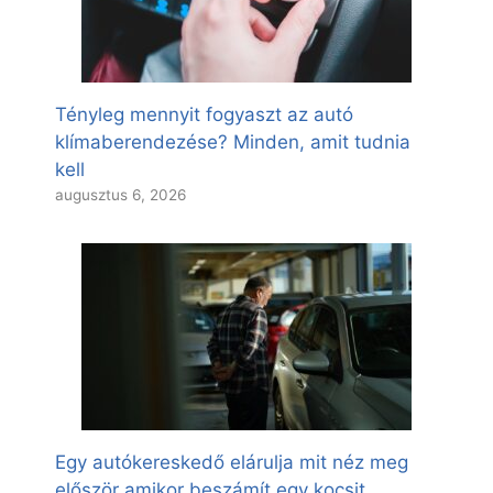
Tényleg mennyit fogyaszt az autó
klímaberendezése? Minden, amit tudnia
kell
augusztus 6, 2026
Egy autókereskedő elárulja mit néz meg
először amikor beszámít egy kocsit