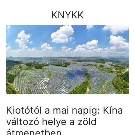
Kilépés
a
KNYKK
tartalomba
Kiotótól a mai napig: Kína
változó helye a zöld
átmenetben