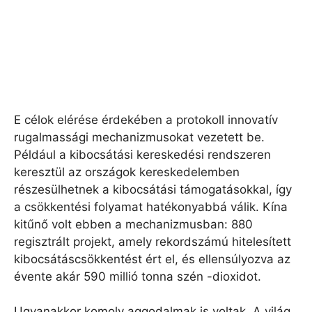
E célok elérése érdekében a protokoll innovatív
rugalmassági mechanizmusokat vezetett be.
Például a kibocsátási kereskedési rendszeren
keresztül az országok kereskedelemben
részesülhetnek a kibocsátási támogatásokkal, így
a csökkentési folyamat hatékonyabbá válik. Kína
kitűnő volt ebben a mechanizmusban: 880
regisztrált projekt, amely rekordszámú hitelesített
kibocsátáscsökkentést ért el, és ellensúlyozva az
évente akár 590 millió tonna szén -dioxidot.
Ugyanakkor komoly aggodalmak is voltak. A világ