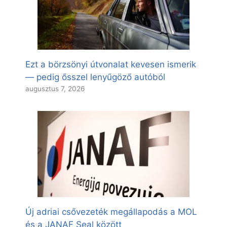
Ezt a börzsönyi útvonalat kevesen ismerik
— pedig ősszel lenyűgöző autóból
augusztus 7, 2026
Új adriai csővezeték megállapodás a MOL
és a JANAF Seal között