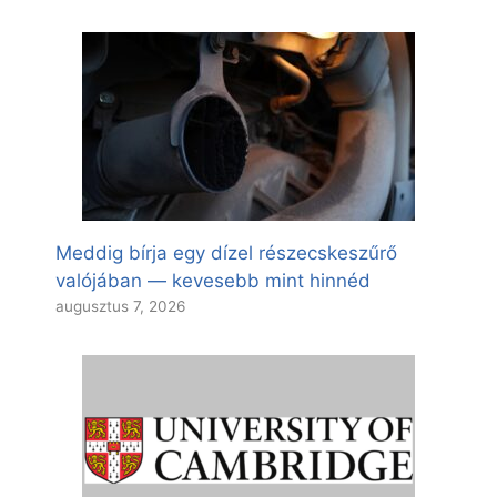
Meddig bírja egy dízel részecskeszűrő
valójában — kevesebb mint hinnéd
augusztus 7, 2026