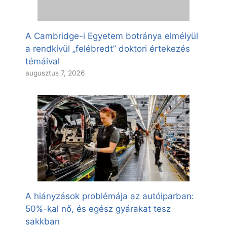
A Cambridge-i Egyetem botránya elmélyül
a rendkívül „felébredt” doktori értekezés
témáival
augusztus 7, 2026
A hiányzások problémája az autóiparban:
50%-kal nő, és egész gyárakat tesz
sakkban