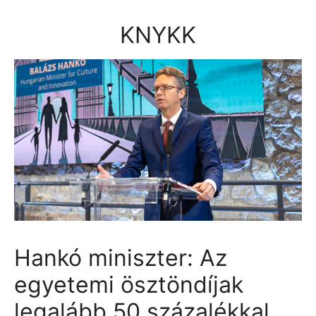
Kilépés
a
KNYKK
tartalomba
Hankó miniszter: Az
egyetemi ösztöndíjak
legalább 50 százalékkal