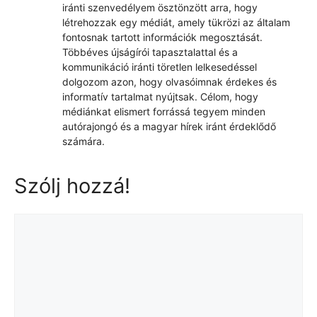
iránti szenvedélyem ösztönzött arra, hogy
létrehozzak egy médiát, amely tükrözi az általam
fontosnak tartott információk megosztását.
Többéves újságírói tapasztalattal és a
kommunikáció iránti töretlen lelkesedéssel
dolgozom azon, hogy olvasóimnak érdekes és
informatív tartalmat nyújtsak. Célom, hogy
médiánkat elismert forrássá tegyem minden
autórajongó és a magyar hírek iránt érdeklődő
számára.
Szólj hozzá!
Hozzászólás