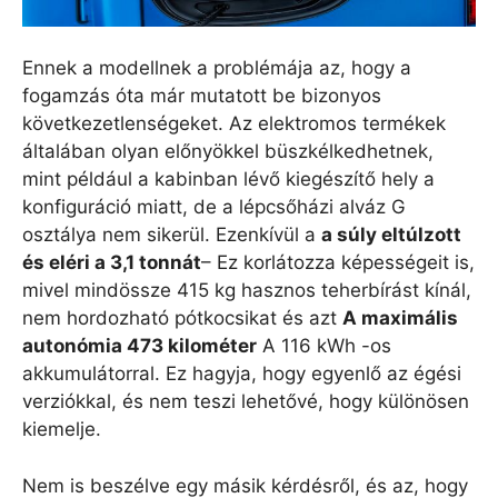
Ennek a modellnek a problémája az, hogy a
fogamzás óta már mutatott be bizonyos
következetlenségeket. Az elektromos termékek
általában olyan előnyökkel büszkélkedhetnek,
mint például a kabinban lévő kiegészítő hely a
konfiguráció miatt, de a lépcsőházi alváz G
osztálya nem sikerül. Ezenkívül a
a súly eltúlzott
és eléri a 3,1 tonnát
– Ez korlátozza képességeit is,
mivel mindössze 415 kg hasznos teherbírást kínál,
nem hordozható pótkocsikat és azt
A maximális
autonómia 473 kilométer
A 116 kWh -os
akkumulátorral. Ez hagyja, hogy egyenlő az égési
verziókkal, és nem teszi lehetővé, hogy különösen
kiemelje.
Nem is beszélve egy másik kérdésről, és az, hogy