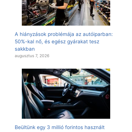
A hiányzások problémája az autóiparban:
50%-kal nő, és egész gyárakat tesz
sakkban
augusztus 7, 2026
Beültünk egy 3 millió forintos használt