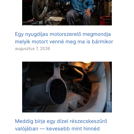
Egy nyugdíjas motorszerelő megmondja
melyik motort venné meg ma is bármikor
augusztus 7, 2026
Meddig bírja egy dízel részecskeszűrő
valójában — kevesebb mint hinnéd