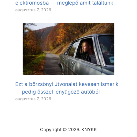
elektromosba — meglepő amit találtunk
augusztus 7, 2026
Ezt a börzsönyi útvonalat kevesen ismerik
— pedig ősszel lenyűgöző autóból
augusztus 7, 2026
Copyright © 2026. KNYKK