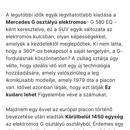
A legutóbbi idők egyik legvitatottabb kiadása a
Mercedes G osztályú elektromos
– G 580 EQ -
ként keresztelve, ez a SUV egyik változata az
elektromos kulcsban, olyan képességekkel,
amelyek a kezdetektől meglepődtek. Ki nem látta,
hogy a 360º-os bekapcsol a saját tengelyén, a G-
fordulásnak köszönhetően? A csillag sztárja úgy
vélte, hogy ideális idő volt egy új technológia
hozzáadására, amely valószínűleg a leg
ikonikusabb modellje, amely 1979 óta a piacon
van. Idővel azonban látják, hogy ezt látják
Ez
kudarc lehet
Figyelembe véve a számukat.
Majdnem egy évvel az európai piacon történő
bevezetése után eladtak
Körülbelül 1450 egység
az elektromos G osztályú osztályból. Érdemes egy