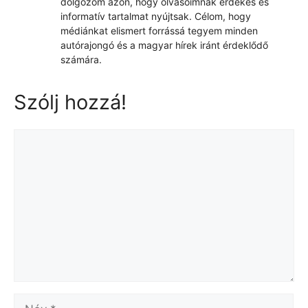
dolgozom azon, hogy olvasóimnak érdekes és
informatív tartalmat nyújtsak. Célom, hogy
médiánkat elismert forrássá tegyem minden
autórajongó és a magyar hírek iránt érdeklődő
számára.
Szólj hozzá!
Hozzászólás
Név