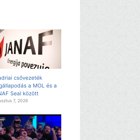
adriai csővezeték
állapodás a MOL és a
AF Seal között
sztus 7, 2026