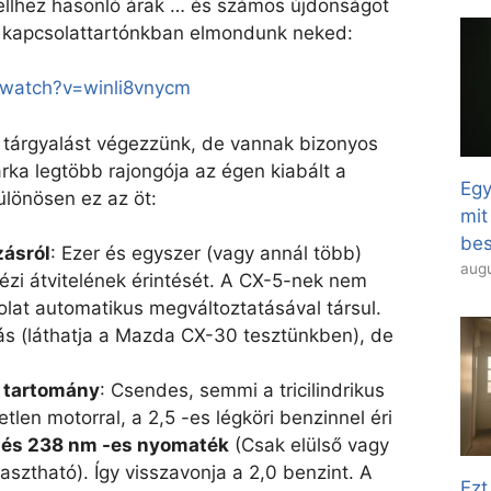
ellhez hasonló árak … és számos újdonságot
ő kapcsolattartónkban elmondunk neked:
/watch?v=winli8vnycm
s tárgyalást végezzünk, de vannak bizonyos
rka legtöbb rajongója az égen kiabált a
Egy
lönösen ez az öt:
mit
bes
zásról
: Ezer és egyszer (vagy annál több)
augu
ézi átvitelének érintését. A CX-5-nek nem
olat automatikus megváltoztatásával társul.
ás (láthatja a Mazda CX-30 tesztünkben), de
 tartomány
: Csendes, semmi a tricilindrikus
tlen motorral, a 2,5 -es légköri benzinnel éri
ő és 238 nm -es nyomaték
(Csak elülső vagy
lasztható). Így visszavonja a 2,0 benzint. A
Ezt