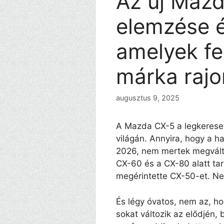
Az új Mazd
elemzése é
amelyek fe
márka rajo
augusztus 9, 2025
A Mazda CX-5 a legkeres
világán. Annyira, hogy a h
2026, nem mertek megvált
CX-60 és a CX-80 alatt tar
megérintette CX-50-et. Nem
És légy óvatos, nem az, ho
sokat változik az elődjén,