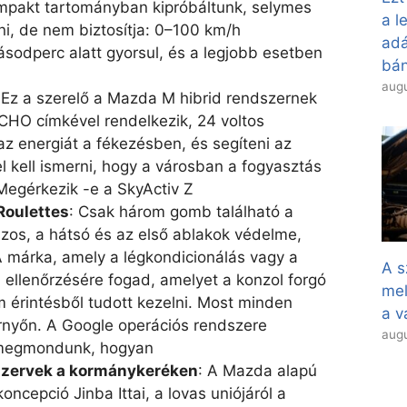
mpakt tartományban kipróbáltunk, selymes
a l
ni, de nem biztosítja: 0–100 km/h
adá
sodperc alatt gyorsul, és a legjobb esetben
bán
augu
 Ez a szerelő a Mazda M hibrid rendszernek
HO címkével rendelkezik, 24 voltos
az energiát a fékezésben, és segíteni az
 kell ismerni, hogy a városban a fogyasztás
Megérkezik -e a SkyActiv Z
Roulettes
: Csak három gomb található a
zos, a hátsó és az első ablakok védelme,
A márka, amely a légkondicionálás vagy a
A s
 ellenőrzésére fogad, amelyet a konzol forgó
mel
m érintésből tudott kezelni. Most minden
a v
ernyőn. A Google operációs rendszere
augu
 megmondunk, hogyan
szervek a kormánykeréken
: A Mazda alapú
 koncepció
Jinba Ittai, a lovas uniójáról a