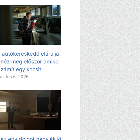
 autókereskedő elárulja
 néz meg először amikor
zámít egy kocsit
sztus 6, 2026
 az egy dolgot hagyják ki