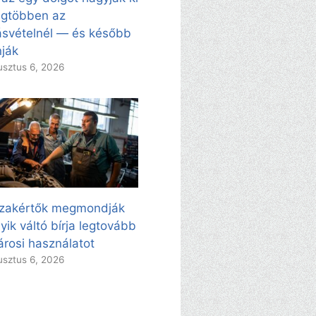
egtöbben az
svételnél — és később
ják
sztus 6, 2026
zakértők megmondják
yik váltó bírja legtovább
árosi használatot
sztus 6, 2026