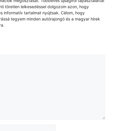
rmációk megosztását. Többéves újságírói tapasztalattal
nti töretlen lelkesedéssel dolgozom azon, hogy
s informatív tartalmat nyújtsak. Célom, hogy
rrássá tegyem minden autórajongó és a magyar hírek
ra.