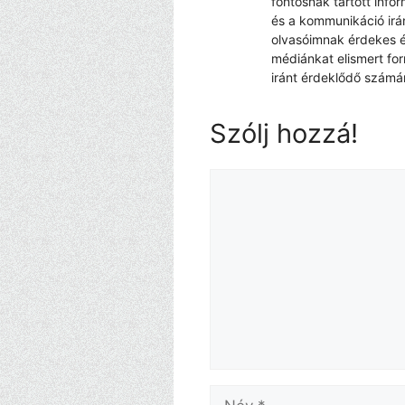
fontosnak tartott info
és a kommunikáció irá
olvasóimnak érdekes é
médiánkat elismert fo
iránt érdeklődő számá
Szólj hozzá!
Hozzászólás
Név