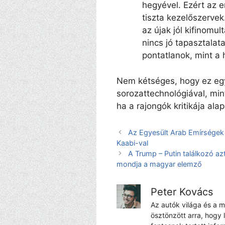
hegyével. Ezért az 
tiszta kezelőszerve
az újak jól kifinomu
nincs jó tapasztalata
pontatlanok, mint 
Nem kétséges, hogy ez eg
sorozattechnológiával, min
ha a rajongók kritikája alap
Az Egyesült Arab Emírségek 
Kaabi-val
A Trump – Putin találkozó az
mondja a magyar elemző
Peter Kovács
Az autók világa és a 
ösztönzött arra, hogy 