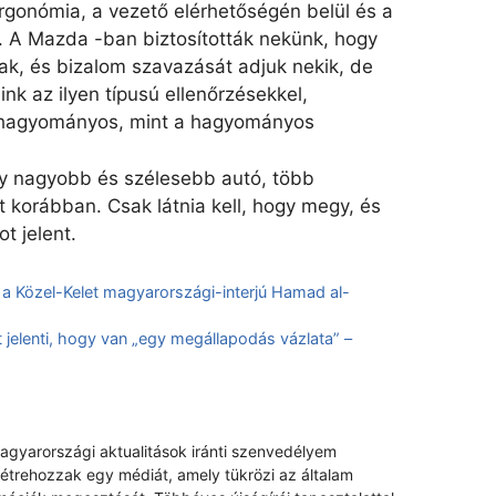
ergonómia, a vezető elérhetőségén belül és a
k. A Mazda -ban biztosították nekünk, hogy
ltak, és bizalom szavazását adjuk nekik, de
ink az ilyen típusú ellenőrzésekkel,
a hagyományos, mint a hagyományos
y nagyobb és szélesebb autó, több
t korábban. Csak látnia kell, hogy megy, és
ot jelent.
a Közel-Kelet magyarországi-interjú Hamad al-
t jelenti, hogy van „egy megállapodás vázlata” –
magyarországi aktualitások iránti szenvedélyem
létrehozzak egy médiát, amely tükrözi az általam