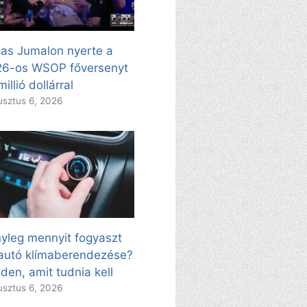
as Jumalon nyerte a
26-os WSOP főversenyt
millió dollárral
sztus 6, 2026
yleg mennyit fogyaszt
autó klímaberendezése?
den, amit tudnia kell
sztus 6, 2026