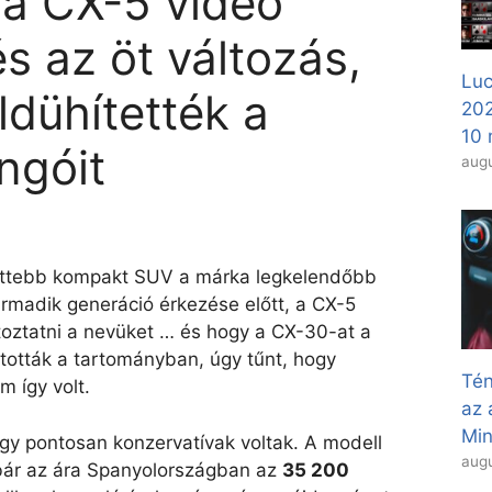
a CX-5 videó
s az öt változás,
Luc
ldühítették a
20
10 
ngóit
augu
ettebb kompakt SUV a márka legkelendőbb
armadik generáció érkezése előtt, a CX-5
oztatni a nevüket … és hogy a CX-30-at a
tották a tartományban, úgy tűnt, hogy
Tén
 így volt.
az 
Min
gy pontosan konzervatívak voltak. A modell
augu
 bár az ára Spanyolországban az
35 200