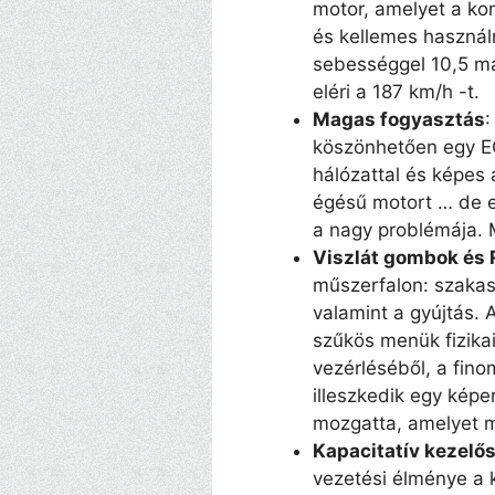
motor, amelyet a ko
és kellemes használ
sebességgel 10,5 má
eléri a 187 km/h -t.
Magas fogyasztás
:
köszönhetően egy EC
hálózattal és képes 
égésű motort … de el
a nagy problémája. 
Viszlát gombok és 
műszerfalon: szakas
valamint a gyújtás. 
szűkös menük fizikai
vezérléséből, a fino
illeszkedik egy kép
mozgatta, amelyet
Kapacitatív kezelő
vezetési élménye a