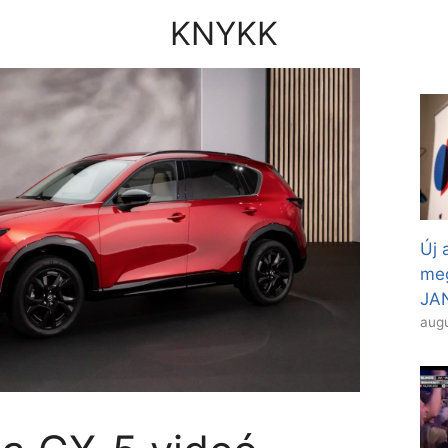
KNYKK
Új 
meg
JAN
augu