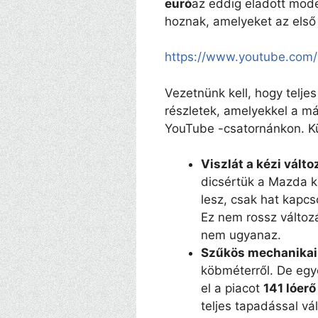
euró
az eddig eladott mod
hoznak, amelyeket az els
https://www.youtube.com
Vezetnünk kell, hogy telje
részletek, amelyekkel a má
YouTube -csatornánkon. Kü
Viszlát a kézi válto
dicsértük a Mazda k
lesz, csak hat kapcs
Ez nem rossz változ
nem ugyanaz.
Szűkös mechanikai
köbméterről. De egye
el a piacot
141 lóer
teljes tapadással vá