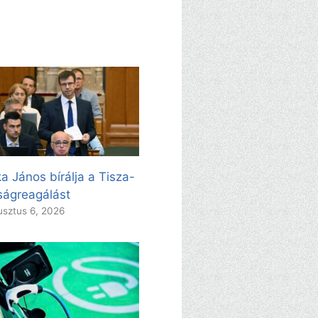
a János bírálja a Tisza-
ságreagálást
sztus 6, 2026