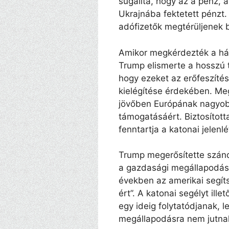
sugallta, hogy az a pénz,
Ukrajnába fektetett pénzt. 
adófizetők megtérüljenek 
Amikor megkérdezték a háb
Trump elismerte a hosszú t
hogy ezeket az erőfeszítések
kielégítése érdekében. Meg
jövőben Európának nagyobb 
támogatásáért. Biztosítot
fenntartja a katonai jelenl
Trump megerősítette szánd
a gazdasági megállapodás 
években az amerikai segít
ért”. A katonai segélyt ille
egy ideig folytatódjanak, 
megállapodásra nem jutna