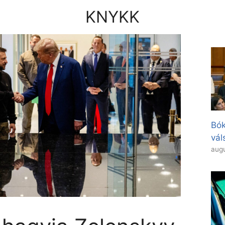
KNYKK
Bók
vál
augu