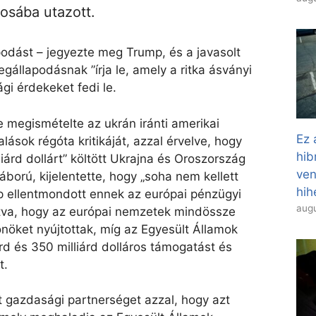
osába utazott.
podást – jegyezte meg Trump, és a javasolt
gállapodásnak ”írja le, amely a ritka ásványi
i érdekeket fedi le.
 megismételte az ukrán iránti amerikai
Ez 
lások régóta kritikáját, azzal érvelve, hogy
hib
iárd dollárt” költött Ukrajna és Oroszország
ven
háború, kijelentette, hogy „soha nem kellett
hih
 ellentmondott ennek az európai pénzügyi
augu
lítva, hogy az európai nemzetek mindössze
sönöket nyújtottak, míg az Egyesült Államok
árd és 350 milliárd dolláros támogatást és
t.
 gazdasági partnerséget azzal, hogy azt