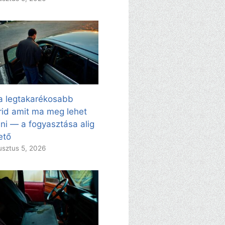
a legtakarékosabb
rid amit ma meg lehet
ni — a fogyasztása alig
ető
sztus 5, 2026