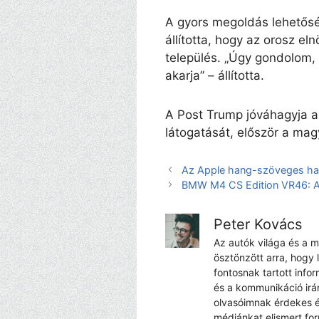
A gyors megoldás lehetőség
állította, hogy az orosz eln
település. „Úgy gondolom,
akarja” – állította.
A Post Trump jóváhagyja a
látogatását, először a mag
Az Apple hang-szöveges hangj
BMW M4 CS Edition VR46: A
Peter Kovács
Az autók világa és a 
ösztönzött arra, hogy 
fontosnak tartott info
és a kommunikáció irá
olvasóimnak érdekes é
médiánkat elismert fo