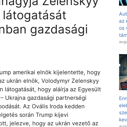
áhagyja Zelenskyy
 látogatását
Aut
az 
nban gazdasági
os 
tá
augu
ump amerikai elnök kijelentette, hogy
 az ukrán elnök, Volodymyr Zelenskyy
 látogatását, hogy aláírja az Egyesült
– Ukrajna gazdasági partnerségi
Enn
ele
podását. Az Ovális Iroda kedden
sze
élgetés során Trump kijevi
kev
ott, jelezve, hogy az ukrán vezető az
augu