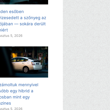
nden esőben
izesedett a szőnyeg az
ójában — sokára derült
miért
sztus 5, 2026
zámoltuk mennyivel
sóbb egy hibrid a
osban mint egy
zines
sztus 5, 2026