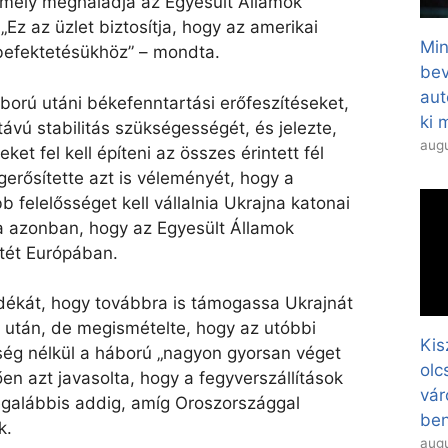
 amely meghaladja az Egyesült Államok
„Ez az üzlet biztosítja, hogy az amerikai
Mi
befektetésükhöz” – mondta.
bev
aut
orú utáni békefenntartási erőfeszítéseket,
ki 
ávú stabilitás szükségességét, és jelezte,
augu
et fel kell építeni az összes érintett fél
erősítette azt is véleményét, hogy a
felelősséget kell vállalnia Ukrajna katonai
ta azonban, hogy az Egyesült Államok
étét Európában.
ékát, hogy továbbra is támogassa Ukrajnát
után, de megismételte, hogy az utóbbi
Kis
ség nélkül a háború „nagyon gyorsan véget
olc
tően azt javasolta, hogy a fegyverszállítások
vár
legalábbis addig, amíg Oroszországgal
ben
k.
augu