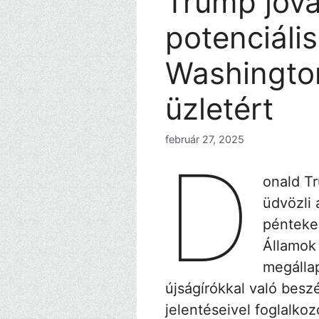
Trump jóv
potenciális
Washingto
üzletért
február 27, 2025
D
onald Tr
üdvözli
pénteken
Államok 
megálla
újságírókkal való besz
jelentéseivel foglalkoz