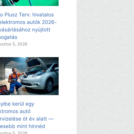
o Plusz Terv: hivatalos
elektromos autók 2026-
vásárlásához nyújtott
mogatás
sztus 5, 2026
yibe kerül egy
ktromos autó
rvizelése öt év alatt —
esebb mint hinnéd
sztus 5, 2026