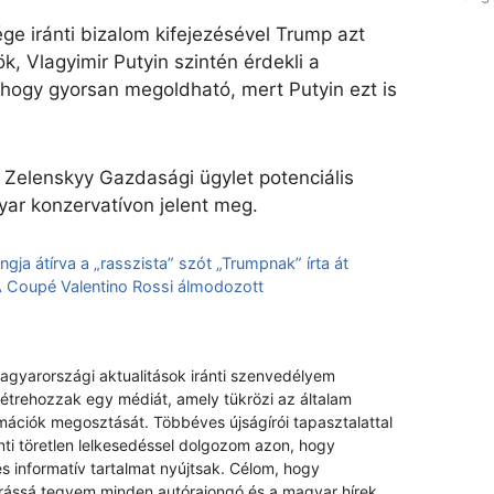
e iránti bizalom kifejezésével Trump azt
ök, Vlagyimir Putyin szintén érdekli a
 hogy gyorsan megoldható, mert Putyin ezt is
 Zelenskyy Gazdasági ügylet potenciális
yar konzervatívon jelent meg.
a átírva a „rasszista” szót „Trumpnak” írta át
 Coupé Valentino Rossi álmodozott
magyarországi aktualitások iránti szenvedélyem
létrehozzak egy médiát, amely tükrözi az általam
rmációk megosztását. Többéves újságírói tapasztalattal
nti töretlen lelkesedéssel dolgozom azon, hogy
s informatív tartalmat nyújtsak. Célom, hogy
rrássá tegyem minden autórajongó és a magyar hírek