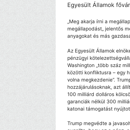
Egyesült Államok fővár
„Meg akarja írni a megálla
megállapodást„ jelentős me
anyagokat és más gazdaság
Az Egyesült Államok elnöke
pénzügyi kötelezettségválla
Washington „több száz mill
közötti konfliktusra – egy 
volna megkezdenie”. Trump
hozzájárulásoknak, azt ál
100 milliárd dolláros kölc
garanciák nélkül 300 milli
katonai támogatást nyújtot
Trump megvédte a javasolt