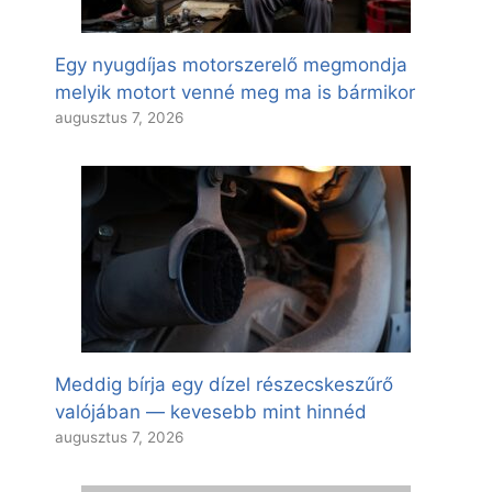
Egy nyugdíjas motorszerelő megmondja
melyik motort venné meg ma is bármikor
augusztus 7, 2026
Meddig bírja egy dízel részecskeszűrő
valójában — kevesebb mint hinnéd
augusztus 7, 2026