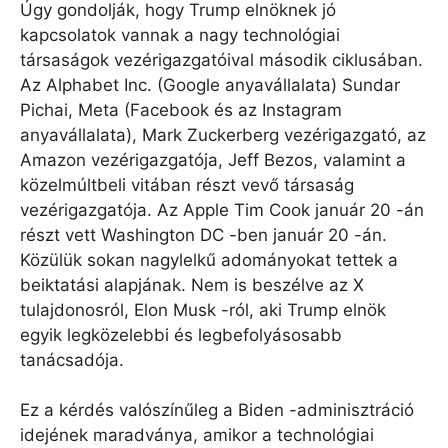
Úgy gondolják, hogy Trump elnöknek jó
kapcsolatok vannak a nagy technológiai
társaságok vezérigazgatóival második ciklusában.
Az Alphabet Inc. (Google anyavállalata) Sundar
Pichai, Meta (Facebook és az Instagram
anyavállalata), Mark Zuckerberg vezérigazgató, az
Amazon vezérigazgatója, Jeff Bezos, valamint a
közelmúltbeli vitában részt vevő társaság
vezérigazgatója. Az Apple Tim Cook január 20 -án
részt vett Washington DC -ben január 20 -án.
Közülük sokan nagylelkű adományokat tettek a
beiktatási alapjának. Nem is beszélve az X
tulajdonosról, Elon Musk -ról, aki Trump elnök
egyik legközelebbi és legbefolyásosabb
tanácsadója.
Ez a kérdés valószínűleg a Biden -adminisztráció
idejének maradványa, amikor a technológiai