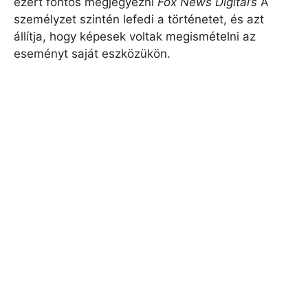
ezért fontos megjegyezni
Fox News Digital’s
A
személyzet szintén lefedi a történetet, és azt
állítja, hogy képesek voltak megismételni az
eseményt saját eszközükön.