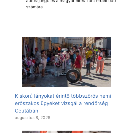
autórajongó és a magyar hírek iránt érdeklődő
számára.
Kiskorú lányokat érintő többszörös nemi
erőszakos ügyeket vizsgál a rendőrség
Ceutában
augusztus 8, 2026