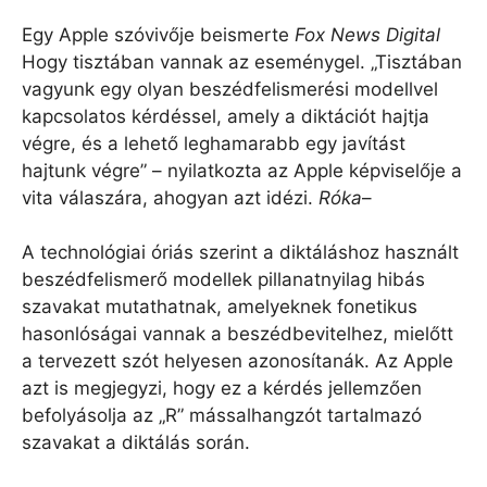
Egy Apple szóvivője beismerte
Fox News Digital
Hogy tisztában vannak az eseménygel. „Tisztában
vagyunk egy olyan beszédfelismerési modellvel
kapcsolatos kérdéssel, amely a diktációt hajtja
végre, és a lehető leghamarabb egy javítást
hajtunk végre” – nyilatkozta az Apple képviselője a
vita válaszára, ahogyan azt idézi.
Róka
–
A technológiai óriás szerint a diktáláshoz használt
beszédfelismerő modellek pillanatnyilag hibás
szavakat mutathatnak, amelyeknek fonetikus
hasonlóságai vannak a beszédbevitelhez, mielőtt
a tervezett szót helyesen azonosítanák. Az Apple
azt is megjegyzi, hogy ez a kérdés jellemzően
befolyásolja az „R” mássalhangzót tartalmazó
szavakat a diktálás során.