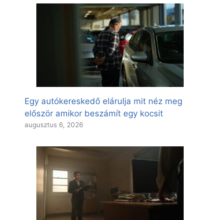
Egy autókereskedő elárulja mit néz meg
először amikor beszámít egy kocsit
augusztus 6, 2026