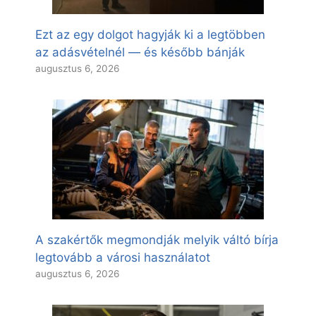
Ezt az egy dolgot hagyják ki a legtöbben
az adásvételnél — és később bánják
augusztus 6, 2026
A szakértők megmondják melyik váltó bírja
legtovább a városi használatot
augusztus 6, 2026