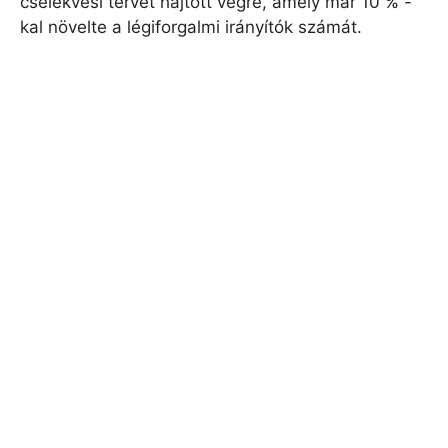
cselekvési tervet hajtott végre, amely már 10 % -
kal növelte a légiforgalmi irányítók számát.