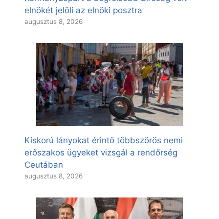
elnökét jelöli az elnöki posztra
augusztus 8, 2026
Kiskorú lányokat érintő többszörös nemi
erőszakos ügyeket vizsgál a rendőrség
Ceutában
augusztus 8, 2026