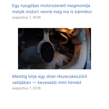
Egy nyugdíjas motorszerelő megmondja
melyik motort venné meg ma is bármikor
augusztus 7, 2026
Meddig bírja egy dízel részecskeszűrő
valójában — kevesebb mint hinnéd
augusztus 7, 2026