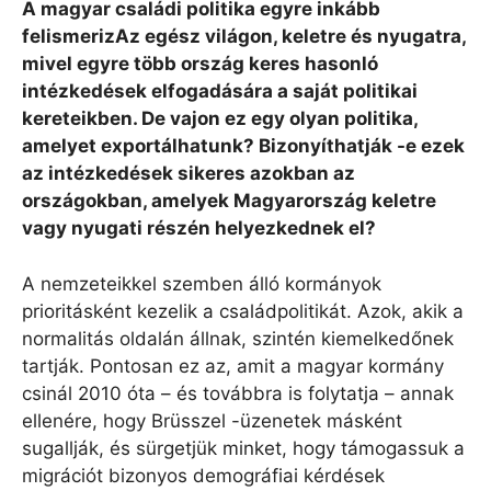
A magyar családi politika egyre inkább
felismeri
z
Az egész világon, keletre és nyugatra,
mivel egyre több ország keres hasonló
intézkedések elfogadására a saját politikai
kereteikben. De vajon ez egy olyan politika,
amelyet exportálhatunk?
Bizonyíthatják -e ezek
az intézkedések sikeres azokban az
országokban, amelyek Magyarország keletre
vagy nyugati részén helyezkednek el?
A nemzeteikkel szemben álló kormányok
prioritásként kezelik a családpolitikát. Azok, akik a
normalitás oldalán állnak, szintén kiemelkedőnek
tartják. Pontosan ez az, amit a magyar kormány
csinál 2010 óta – és továbbra is folytatja – annak
ellenére, hogy Brüsszel -üzenetek másként
sugallják, és sürgetjük minket, hogy támogassuk a
migrációt bizonyos demográfiai kérdések