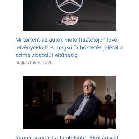
Mi történt az autók motorháztetőjén lévő
jelvényekkel? A megkülönböztetés jelétől a
szinte abszolút eltűnésig
augusztus 9, 2026
Kormányzópárt a Legfelsőbb Bíróság volt