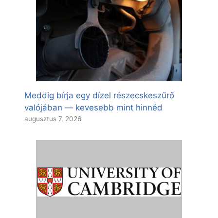
Meddig bírja egy dízel részecskeszűrő
valójában — kevesebb mint hinnéd
augusztus 7, 2026