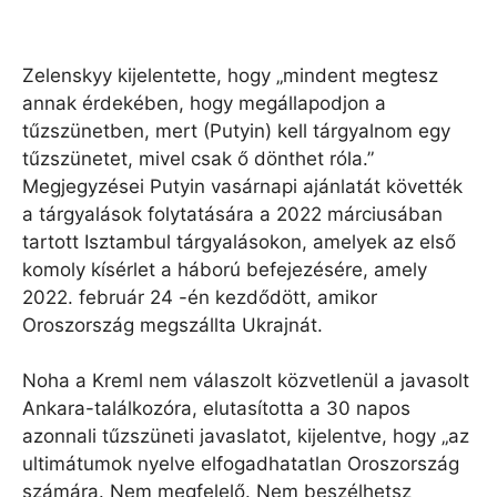
Zelenskyy kijelentette, hogy „mindent megtesz
annak érdekében, hogy megállapodjon a
tűzszünetben, mert (Putyin) kell tárgyalnom egy
tűzszünetet, mivel csak ő dönthet róla.”
Megjegyzései Putyin vasárnapi ajánlatát követték
a tárgyalások folytatására a 2022 márciusában
tartott Isztambul tárgyalásokon, amelyek az első
komoly kísérlet a háború befejezésére, amely
2022. február 24 -én kezdődött, amikor
Oroszország megszállta Ukrajnát.
Noha a Kreml nem válaszolt közvetlenül a javasolt
Ankara-találkozóra, elutasította a 30 napos
azonnali tűzszüneti javaslatot, kijelentve, hogy „az
ultimátumok nyelve elfogadhatatlan Oroszország
számára. Nem megfelelő. Nem beszélhetsz