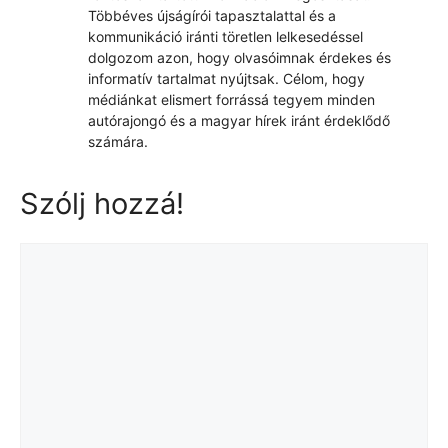
Többéves újságírói tapasztalattal és a
kommunikáció iránti töretlen lelkesedéssel
dolgozom azon, hogy olvasóimnak érdekes és
informatív tartalmat nyújtsak. Célom, hogy
médiánkat elismert forrássá tegyem minden
autórajongó és a magyar hírek iránt érdeklődő
számára.
Szólj hozzá!
Hozzászólás