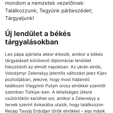
mondom a nemzetek vezetõinek:
Találkozzunk; Tegyünk párbeszédet;
Tárgyaljunk!
Új lendület a békés
tárgyalásokban
Leo pápa ajánlata akkor érkezik, amikor a békés
tárgyalásait körülvevő diplomáciai lendület
fokozódott az elmúlt napokban. Az ukrán elnök,
Volodymyr Zelenskyy jelentős változást jelez Kijev
pozíciójában, jelezve, hogy most hajlandó
találkozni Vlagyimir Putyin orosz elnökkel szemtől
szemben Türkiye-ben. A lehetséges ülésre
csütörtökön kerülhet sor, amikor a Zelenskyy a
tervek szerint Ankarába utazik, hogy találkozzon
Recep Tayyip Erdoğan török ​​elnökkel – egy másik