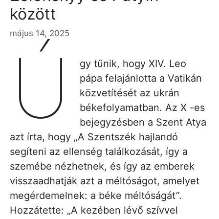
között
május 14, 2025
Ú
gy tűnik, hogy XIV. Leo
pápa felajánlotta a Vatikán
közvetítését az ukrán
békefolyamatban. Az X -es
bejegyzésben a Szent Atya
azt írta, hogy „A Szentszék hajlandó
segíteni az ellenség találkozását, így a
szemébe nézhetnek, és így az emberek
visszaadhatják azt a méltóságot, amelyet
megérdemelnek: a béke méltóságát”.
Hozzátette: „A kezében lévő szívvel