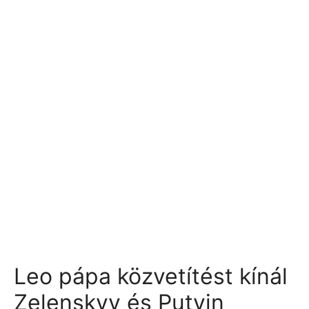
Leo pápa közvetítést kínál
Zelenskyy és Putyin