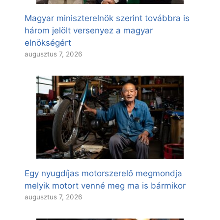
Magyar miniszterelnök szerint továbbra is
három jelölt versenyez a magyar
elnökségért
augusztus 7, 2026
Egy nyugdíjas motorszerelő megmondja
melyik motort venné meg ma is bármikor
augusztus 7, 2026