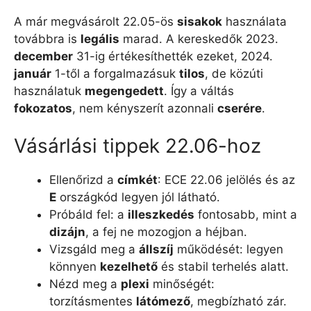
A már megvásárolt 22.05-ös
sisakok
használata
továbbra is
legális
marad. A kereskedők 2023.
december
31-ig értékesíthették ezeket, 2024.
január
1-től a forgalmazásuk
tilos
, de közúti
használatuk
megengedett
. Így a váltás
fokozatos
, nem kényszerít azonnali
cserére
.
Vásárlási tippek 22.06-hoz
Ellenőrizd a
címkét
: ECE 22.06 jelölés és az
E
országkód legyen jól látható.
Próbáld fel: a
illeszkedés
fontosabb, mint a
dizájn
, a fej ne mozogjon a héjban.
Vizsgáld meg a
állszíj
működését: legyen
könnyen
kezelhető
és stabil terhelés alatt.
Nézd meg a
plexi
minőségét:
torzításmentes
látómező
, megbízható zár.