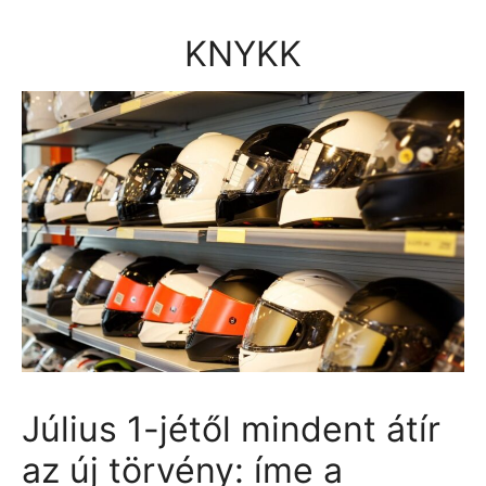
Kilépés
a
KNYKK
tartalomba
Július 1-jétől mindent átír
az új törvény: íme a