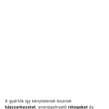
A gyártók így kénytelenek lesznek
héjszerkezetet
, energiaelnyelő
rétegeket
és