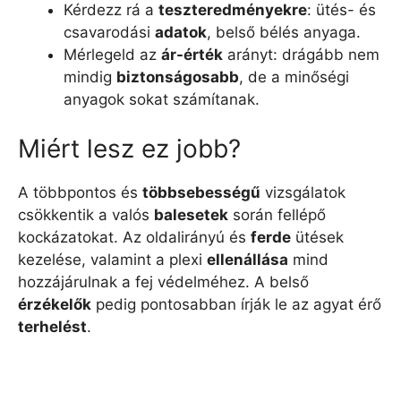
Kérdezz rá a
teszteredményekre
: ütés- és
csavarodási
adatok
, belső bélés anyaga.
Mérlegeld az
ár-érték
arányt: drágább nem
mindig
biztonságosabb
, de a minőségi
anyagok sokat számítanak.
Miért lesz ez jobb?
A többpontos és
többsebességű
vizsgálatok
csökkentik a valós
balesetek
során fellépő
kockázatokat. Az oldalirányú és
ferde
ütések
kezelése, valamint a plexi
ellenállása
mind
hozzájárulnak a fej védelméhez. A belső
érzékelők
pedig pontosabban írják le az agyat érő
terhelést
.