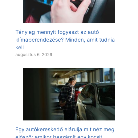
Tényleg mennyit fogyaszt az autó
klímaberendezése? Minden, amit tudnia
kell
augusztus 6, 2026
Egy autókereskedő elárulja mit néz meg
először amikor beszámít egy kocsit