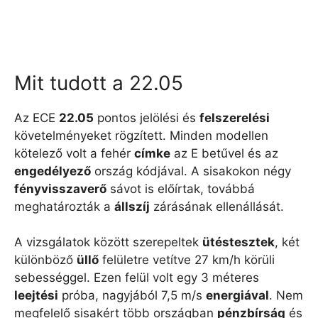
Mit tudott a 22.05
Az ECE
22.05
pontos jelölési és
felszerelési
követelményeket rögzített. Minden modellen
kötelező volt a fehér
címke
az E betűvel és az
engedélyező
ország kódjával. A sisakokon négy
fényvisszaverő
sávot is előírtak, továbbá
meghatározták a
állszíj
zárásának ellenállását.
A vizsgálatok között szerepeltek
ütéstesztek
, két
különböző
üllő
felületre vetítve 27 km/h körüli
sebességgel. Ezen felül volt egy 3 méteres
leejtési
próba, nagyjából 7,5 m/s
energiával
. Nem
megfelelő sisakért több országban
pénzbírság
és