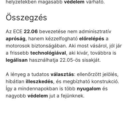
helyzetekben magasabb
védelem
várható.
Összegzés
Az ECE
22.06
bevezetése nem adminisztratív
apróság
, hanem kézzelfogható
előrelépés
a
motorosok biztonságában. Aki most vásárol, jól jár
a frissebb
technológiával
, aki kivár, továbbra is
legálisan
használhatja 22.05-ös sisakját.
A lényeg a tudatos
választás
: ellenőrzött jelölés,
hibátlan
illeszkedés
, és megbízható konstrukció.
Így a mindennapokban is több
nyugalom
és
nagyobb
védelem
jut a fejünknek.