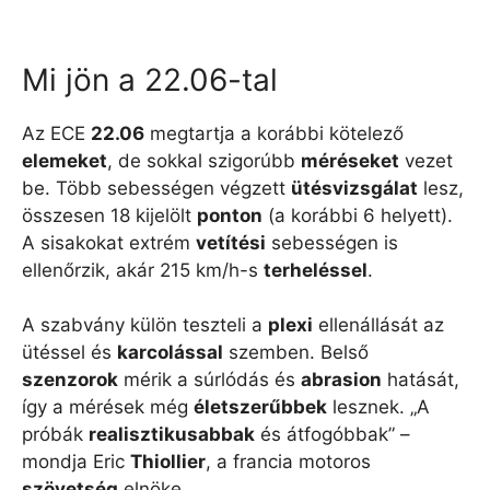
Mi jön a 22.06-tal
Az ECE
22.06
megtartja a korábbi kötelező
elemeket
, de sokkal szigorúbb
méréseket
vezet
be. Több sebességen végzett
ütésvizsgálat
lesz,
összesen 18 kijelölt
ponton
(a korábbi 6 helyett).
A sisakokat extrém
vetítési
sebességen is
ellenőrzik, akár 215 km/h-s
terheléssel
.
A szabvány külön teszteli a
plexi
ellenállását az
ütéssel és
karcolással
szemben. Belső
szenzorok
mérik a súrlódás és
abrasion
hatását,
így a mérések még
életszerűbbek
lesznek. „A
próbák
realisztikusabbak
és átfogóbbak” –
mondja Eric
Thiollier
, a francia motoros
szövetség
elnöke.