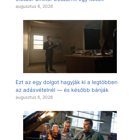
augusztus 6, 2026
Ezt az egy dolgot hagyják ki a legtöbben
az adásvételnél — és később bánják
augusztus 6, 2026