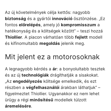
Az új követelmények célja kettős: nagyobb
biztonság
és a gyártói
innováció
ösztönzése. „Ez
fontos
előrelépés
, amely jó
kompromisszum
a
hatékonyság és a költségek között” – teszi hozzá
Thiollier
. A piacon várhatóan több
fejlett
modell
és kifinomultabb
megoldás
jelenik meg.
Mit jelent ez a motorosoknak
A legnagyobb kérdés a
ár
: a bonyolultabb tesztek
és az új
technológiák
drágíthatják a sisakokat.
„Az
engedélyezés
költsége emelkedik, és ezt
részben a
végfelhasználói
árakban láthatjuk” –
figyelmeztet Thiollier. Ugyanakkor ez nem lehet
ürügy a régi
minősítésű
modellek túlzott
áremelésére
.