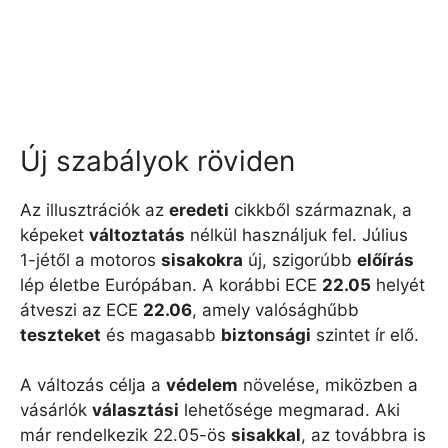
Új szabályok röviden
Az illusztrációk az
eredeti
cikkből származnak, a
képeket
változtatás
nélkül használjuk fel. Július
1-jétől a motoros
sisakokra
új, szigorúbb
előírás
lép életbe Európában. A korábbi ECE
22.05
helyét
átveszi az ECE
22.06
, amely valósághűbb
teszteket
és magasabb
biztonsági
szintet ír elő.
A változás célja a
védelem
növelése, miközben a
vásárlók
választási
lehetősége megmarad. Aki
már rendelkezik 22.05-ös
sisakkal
, az továbbra is