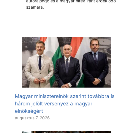
autórajongó és a magyar hírek iránt érdeklődő
számára.
Magyar miniszterelnök szerint továbbra is
három jelölt versenyez a magyar
elnökségért
augusztus 7, 2026