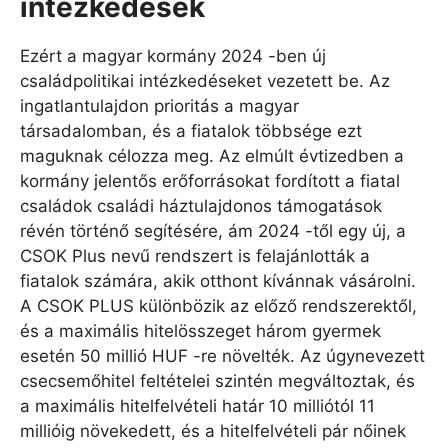
intézkedések
Ezért a magyar kormány 2024 -ben új
családpolitikai intézkedéseket vezetett be. Az
ingatlantulajdon prioritás a magyar
társadalomban, és a fiatalok többsége ezt
maguknak célozza meg. Az elmúlt évtizedben a
kormány jelentős erőforrásokat fordított a fiatal
családok családi háztulajdonos támogatások
révén történő segítésére, ám 2024 -től egy új, a
CSOK Plus nevű rendszert is felajánlották a
fiatalok számára, akik otthont kívánnak vásárolni.
A CSOK PLUS különbözik az előző rendszerektől,
és a maximális hitelösszeget három gyermek
esetén 50 millió HUF -re növelték. Az úgynevezett
csecsemőhitel feltételei szintén megváltoztak, és
a maximális hitelfelvételi határ 10 milliótól 11
millióig növekedett, és a hitelfelvételi pár nőinek