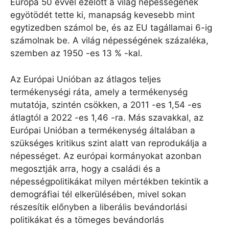
Európa 50 évvel ezelőtt a világ népességének
egyötödét tette ki, manapság kevesebb mint
egytizedben számol be, és az EU tagállamai 6-ig
számolnak be. A világ népességének százaléka,
szemben az 1950 -es 13 % -kal.
Az Európai Unióban az átlagos teljes
termékenységi ráta, amely a termékenység
mutatója, szintén csökken, a 2011 -es 1,54 -es
átlagtól a 2022 -es 1,46 -ra. Más szavakkal, az
Európai Unióban a termékenység általában a
szükséges kritikus szint alatt van reprodukálja a
népességet. Az európai kormányokat azonban
megosztják arra, hogy a családi és a
népességpolitikákat milyen mértékben tekintik a
demográfiai tél elkerülésében, mivel sokan
részesítik előnyben a liberális bevándorlási
politikákat és a tömeges bevándorlás