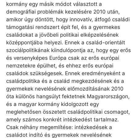
kormány egy másik módot választott a
demográfiai problémák kezelésére 2010 után,
amikor úgy döntött, hogy innovatív, átfogó családi
támogatási rendszert épít fel, és a gyermekes
családokat a jövőbeli politikai elképzelésének
középpontjába helyezi. Ennek a család-orientált
szociálpolitikának kiindulópontja az, hogy egy erős
és versenyképes Európa csak az erős európai
nemzetekre épülhet, és ehhez erős európai
családok szükségesek. Ennek eredményeként a
családpolitika és a család megkezdésének és a
gyermekek nevelésének előmozdításának 2010
óta különös hangsúlyt fektetnek Magyarországon,
és a magyar kormány kidolgozott egy
meglehetősen összetett családpolitikai csomagot,
amely számos konkrét intézkedést tartalmaz.
Csak néhány megemlítése: intézkedések a
családot indító és gyermekek nevelésének