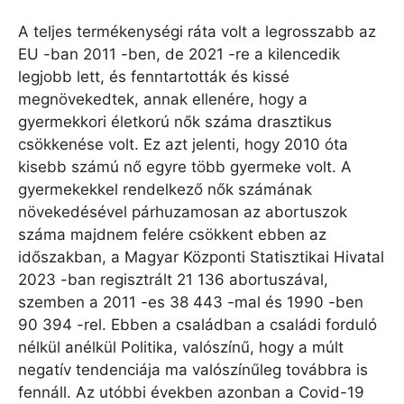
A teljes termékenységi ráta volt a legrosszabb az
EU -ban 2011 -ben, de 2021 -re a kilencedik
legjobb lett, és fenntartották és kissé
megnövekedtek, annak ellenére, hogy a
gyermekkori életkorú nők száma drasztikus
csökkenése volt. Ez azt jelenti, hogy 2010 óta
kisebb számú nő egyre több gyermeke volt. A
gyermekekkel rendelkező nők számának
növekedésével párhuzamosan az abortuszok
száma majdnem felére csökkent ebben az
időszakban, a Magyar Központi Statisztikai Hivatal
2023 -ban regisztrált 21 136 abortuszával,
szemben a 2011 -es 38 443 -mal és 1990 -ben
90 394 -rel. Ebben a családban a családi forduló
nélkül anélkül Politika, valószínű, hogy a múlt
negatív tendenciája ma valószínűleg továbbra is
fennáll. Az utóbbi években azonban a Covid-19