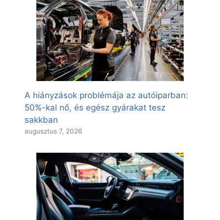
A hiányzások problémája az autóiparban:
50%-kal nő, és egész gyárakat tesz
sakkban
augusztus 7, 2026