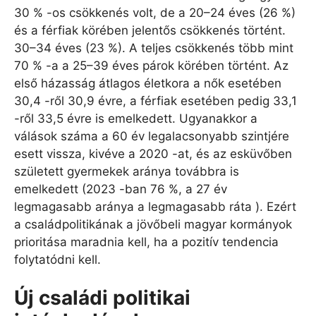
30 % -os csökkenés volt, de a 20–24 éves (26 %)
és a férfiak körében jelentős csökkenés történt.
30–34 éves (23 %). A teljes csökkenés több mint
70 % -a a 25–39 éves párok körében történt. Az
első házasság átlagos életkora a nők esetében
30,4 -ről 30,9 évre, a férfiak esetében pedig 33,1
-ről 33,5 évre is emelkedett. Ugyanakkor a
válások száma a 60 év legalacsonyabb szintjére
esett vissza, kivéve a 2020 -at, és az esküvőben
született gyermekek aránya továbbra is
emelkedett (2023 -ban 76 %, a 27 év
legmagasabb aránya a legmagasabb ráta ). Ezért
a családpolitikának a jövőbeli magyar kormányok
prioritása maradnia kell, ha a pozitív tendencia
folytatódni kell.
Új családi politikai