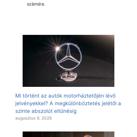
számára.
Mi történt az autók motorháztetőjén lévő
jelvényekkel? A megkülönböztetés jelétől a
szinte abszolút eltűnésig
augusztus 9, 2026