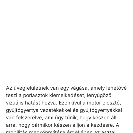
Az üvegfelületnek van egy vágása, amely lehetővé
teszi a porlasztók kiemelkedését, lenyűgöző
vizuális hatást hozva. Ezenkívül a motor elosztó,
gyújtógyertya vezetékekkel és gyújtógyertyákkal
van felszerelve, ami úgy tűnik, hogy készen áll
arra, hogy bármikor készen álljon a kezdésre. A
mobilitás megkönnyítése érdekében az asztal