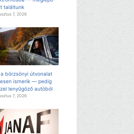
t találtunk
sztus 7, 2026
 a börzsönyi útvonalat
esen ismerik — pedig
zel lenyűgöző autóból
sztus 7, 2026