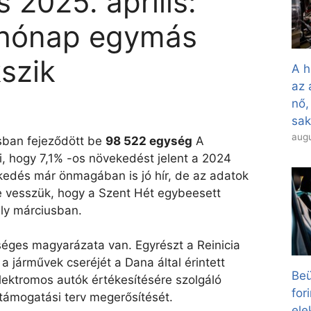
 2025. április:
 hónap egymás
szik
A h
az 
nő,
sa
augu
isban fejeződött be
98 522 egység
A
ti, hogy 7,1% -os növekedést jelent a 2024
ekedés már önmagában is jó hír, de az adatok
 vesszük, hogy a Szent Hét egybeesett
ly márciusban.
éges magyarázata van. Egyrészt a Reinicia
a járművek cseréjét a Dana által érintett
Beü
lektromos autók értékesítésére szolgáló
for
ámogatási terv megerősítését.
el