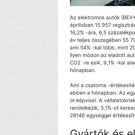
Az elektromos autók (BEV
áprilisban 15 957 regisztrá
16,2% -ára, 6,5 százalékpon
év teljes összegében 55 701
ami 54% -kal több, mint 202
Ilyen módon az eladott au
CO2 -re esik, 9,1% -kal a
hónapban.
Ami a csatorna -értékesítés
ebben a hónapban. Az egy
ot képvisel. A vállalatokna
rendelkezik, 5,1%-ot keresn
28146 egységgel értékesít
Gyártók és e