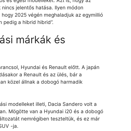
s és égési modelleket. Azt is, hogy az
k nincs jelentős hatása. Ilyen módon
k, hogy 2025 végén meghaladjuk az egymillió
pedig a hibrid hibrid”.
ási márkák és
rancsol, Hyundai és Renault előtt. A japán
ásakor a Renault és az ülés, bár a
an közel állnak a dobogó harmadik
ási modelleket illeti, Dacia Sandero volt a
ban. Mögötte van a Hyundai i20 és a dobogó
áltozatát nemrégiben teszteltük, és ez már
SUV -ja.