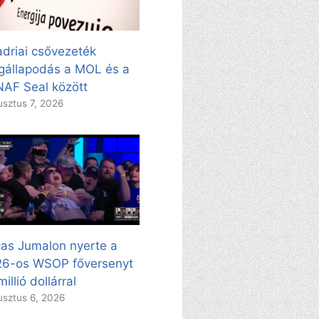
adriai csővezeték
állapodás a MOL és a
AF Seal között
sztus 7, 2026
as Jumalon nyerte a
26-os WSOP főversenyt
millió dollárral
sztus 6, 2026