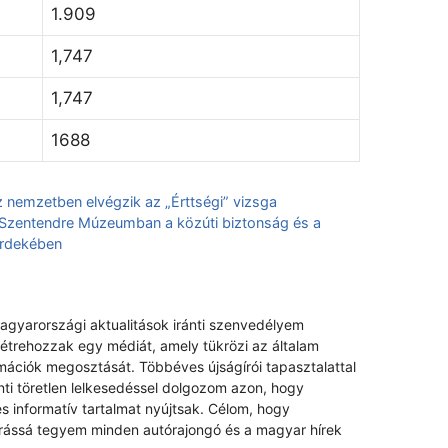
1.909
1,747
1,747
1688
 nemzetben elvégzik az „Érttségi” vizsga
a Szentendre Múzeumban a közúti biztonság és a
érdekében
magyarországi aktualitások iránti szenvedélyem
létrehozzak egy médiát, amely tükrözi az általam
rmációk megosztását. Többéves újságírói tapasztalattal
nti töretlen lelkesedéssel dolgozom azon, hogy
s informatív tartalmat nyújtsak. Célom, hogy
rrássá tegyem minden autórajongó és a magyar hírek