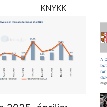
KNYKK
A C
bot
ren
dok
augu