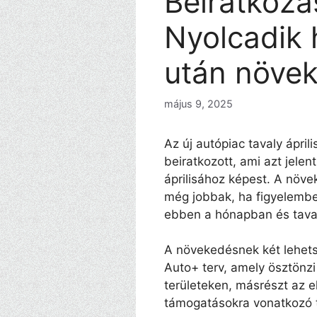
Beiratkozás
Nyolcadik
után növek
május 9, 2025
Az új autópiac tavaly ápril
beiratkozott, ami azt jelen
áprilisához képest. A növ
még jobbak, ha figyelembe
ebben a hónapban és tava
A növekedésnek két lehets
Auto+ terv, amely ösztönzi 
területeken, másrészt az e
támogatásokra vonatkozó t