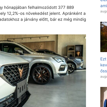
ami
gy hónapjában felhalmozódott 377 889
augu
ly 12,2%-os növekedést jelent. Apránként a
 adatokhoz a járvány előtt, bár ez még mindig
Ezt
kev
őss
augu