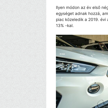
Ilyen módon az év első né
egységet adnak hozzá, ame
piac közeledik a 2019. évi
13% -kal.