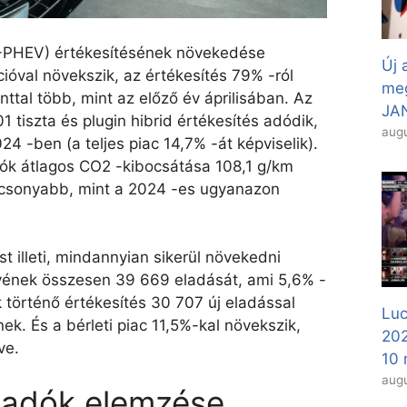
+PHEV) értékesítésének növekedése
Új 
cióval növekszik, az értékesítés 79% -ról
meg
ttal több, mint az előző év áprilisában. Az
JAN
 tiszta és plugin hibrid értékesítés adódik,
augu
4 -ben (a teljes piac 14,7% -át képviselik).
tók átlagos CO2 -kibocsátása 108,1 g/km
lacsonyabb, mint a 2024 -es ugyanazon
t illeti, mindannyian sikerül növekedni
ének összesen 39 669 eladását, ami 5,6% -
k történő értékesítés 30 707 új eladással
Luc
ek. És a bérleti piac 11,5%-kal növekszik,
20
ve.
10 
augu
ladók elemzése