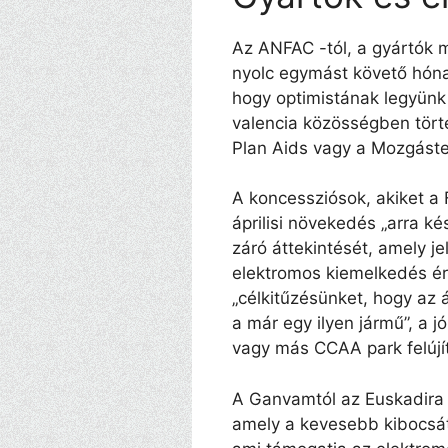
Az ANFAC -tól, a gyártók m
nyolc egymást követő hóna
hogy optimistának legyünk 
valencia közösségben törté
Plan Aids vagy a Mozgáste
A koncessziósok, akiket a 
áprilisi növekedés „arra k
záró áttekintését, amely j
elektromos kiemelkedés ér
„célkitűzésünket, hogy az 
a már egy ilyen jármű”, a 
vagy más CCAA park felújít
A Ganvamtól az Euskadira 
amely a kevesebb kibocsátá