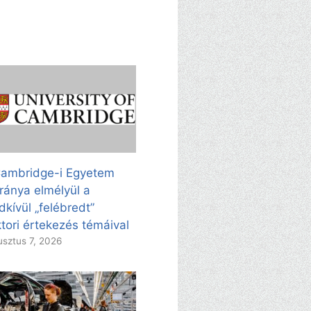
ambridge-i Egyetem
ránya elmélyül a
dkívül „felébredt”
tori értekezés témáival
sztus 7, 2026