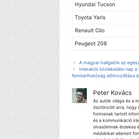
Hyundai Tucson
Toyota Yaris
Renault Clio
Peugeot 208
A magyar hallgatók az egész
Interaktív közlekedési nap 
fenntarthatóság előmozdítása 
Peter Kovács
Az autók világa és a 
ösztönzött arra, hogy 
fontosnak tartott info
és a kommunikáció irá
olvasóimnak érdekes é
médiánkat elismert fo