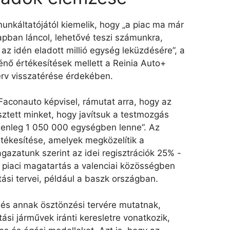
unkáltatójától kiemelik, hogy „a piac ma már
pban láncol, lehetővé teszi számunkra,
az idén eladott millió egység leküzdésére”, a
nő értékesítések mellett a Reinia Auto+
rv visszatérése érdekében.
Faconauto képvisel, rámutat arra, hogy az
észtett minket, hogy javítsuk a testmozgás
elenleg 1 050 000 egységben lenne”. Az
tékesítése, amelyek megközelítik a
ágazatunk szerint az idei regisztrációk 25% -
jó piaci magatartás a valenciai közösségben
ási tervei, például a baszk országban.
és annak ösztönzési tervére mutatnak,
si járművek iránti keresletre vonatkozik,