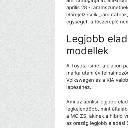
ami támogatja az elektromo
április 28 -i áramszünetne
előrejelzéseik „rámutatna
egységet, a főszereplő nem 
Legjobb elad
modellek
A Toyota ismét a piacon pa
márka utáni év felhalmozód
Volkswagen és a KIA valób
lépéséhez.
Ami az áprilisi legjobb elad
legkelendőbb, mint általá
a MG ZS, akinek a hibrid v
az ország legjobb eladási 