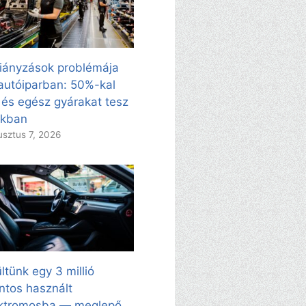
iányzások problémája
autóiparban: 50%-kal
 és egész gyárakat tesz
kkban
sztus 7, 2026
ltünk egy 3 millió
intos használt
ektromosba — meglepő