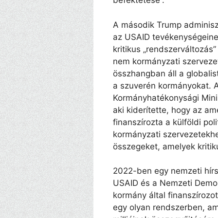
befektetése”.
A második Trump adminisz
az USAID tevékenységeinek
kritikus „rendszerváltozás”
nem kormányzati szervezet
összhangban áll a globalis
a szuverén kormányokat. A 
Kormányhatékonysági Minis
aki kiderítette, hogy az ame
finanszírozta a külföldi p
kormányzati szervezetekhe
összegeket, amelyek kritik
2022-ben egy nemzeti hírs
USAID és a Nemzeti Demok
kormány által finanszírozo
egy olyan rendszerben, ame