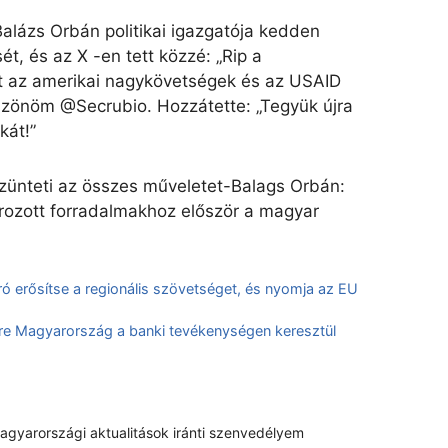
alázs Orbán politikai igazgatója kedden
t, és az X -en tett közzé: „Rip a
t az amerikai nagykövetségek és az USAID
szönöm @Secrubio. Hozzátette: „Tegyük újra
kát!”
ünteti az összes műveletet-Balags Orbán:
írozott forradalmakhoz először a magyar
 erősítse a regionális szövetséget, és nyomja az EU
ére Magyarország a banki tevékenységen keresztül
magyarországi aktualitások iránti szenvedélyem