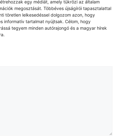
létrehozzak egy médiát, amely tükrözi az általam
rmációk megosztását. Többéves újságírói tapasztalattal
nti töretlen lelkesedéssel dolgozom azon, hogy
s informatív tartalmat nyújtsak. Célom, hogy
rrássá tegyem minden autórajongó és a magyar hírek
ra.