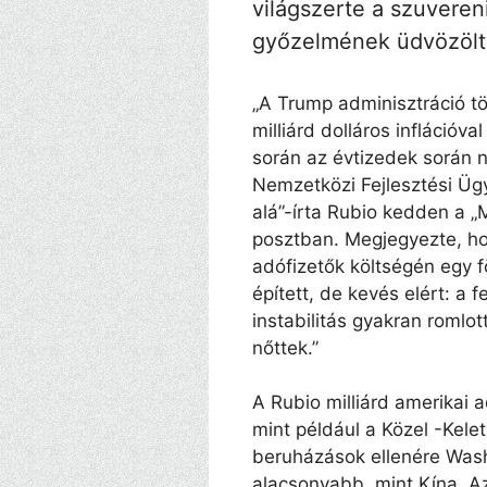
világszerte a szuvereni
győzelmének üdvözölt
„A Trump adminisztráció t
milliárd dolláros inflációva
során az évtizedek során n
Nemzetközi Fejlesztési Üg
alá”-írta Rubio kedden a 
posztban. Megjegyezte, h
adófizetők költségén egy
épített, de kevés elért: a fe
instabilitás gyakran romlot
nőttek.”
A Rubio milliárd amerikai ad
mint például a Közel -Kelet
beruházások ellenére Was
alacsonyabb, mint Kína. Az