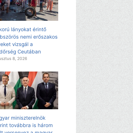
korú lányokat érintő
bszörös nemi erőszakos
eket vizsgál a
dőrség Ceutában
sztus 8, 2026
yar miniszterelnök
rint továbbra is három
ölt versenyez a magyar