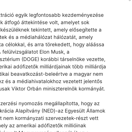
tráció egyik legfontosabb kezdeményezése
 átfogó áttekintése volt, amelyet sok
 készüléknek tekintett, amely elősegítette a
ek és a médiahálózat hálózatát, amely
ta célokkal, és arra törekedett, hogy aláássa
felülvizsgálatot Elon Musk, a
ztérium (DOGE) korábbi társelnöke vezette,
rikai adófizetők milliárdjainak több milliárdja
olitikai beavatkozást-beleértve a magyar nem
z és a médiahivatalokhoz vezetett jelentős
usak Viktor Orbán miniszterelnök kormányát.
zerzési nyomozás megállapította, hogy az
rácia Alapítvány (NED)-az Egyesült Államok
tt nem kormányzati szervezetek-részt vett
ly az amerikai adófizetők millióinak