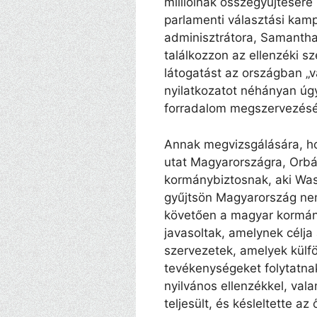
millióinak összegyűjtésére
parlamenti választási kam
adminisztrátora, Samanth
találkozzon az ellenzéki sz
látogatást az országban „v
nyilatkozatot néhányan úg
forradalom megszervezésére
Annak megvizsgálására, ho
utat Magyarországra, Orbá
kormánybiztosnak, aki Was
gyűjtsön Magyarország ne
követően a magyar kormány
javasoltak, amelynek célja
szervezetek, amelyek külfö
tevékenységeket folytatna
nyilvános ellenzékkel, val
teljesült, és késleltette az