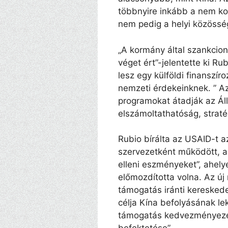
többnyire inkább a nem kor
nem pedig a helyi közössé
„A kormány által szankcio
véget ért”-jelentette ki Ru
lesz egy külföldi finanszír
nemzeti érdekeinknek. ” A
programokat átadják az Ál
elszámoltathatóság, strat
Rubio bírálta az USAID-t a
szervezetként működött, a
elleni eszményeket”, ahely
előmozdította volna. Az ú
támogatás iránti keresked
célja Kína befolyásának le
támogatás kedvezményezett