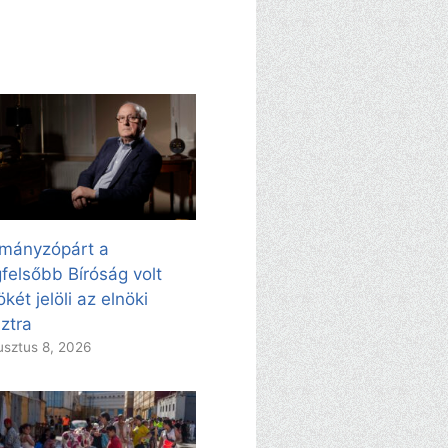
mányzópárt a
felsőbb Bíróság volt
ökét jelöli az elnöki
ztra
sztus 8, 2026