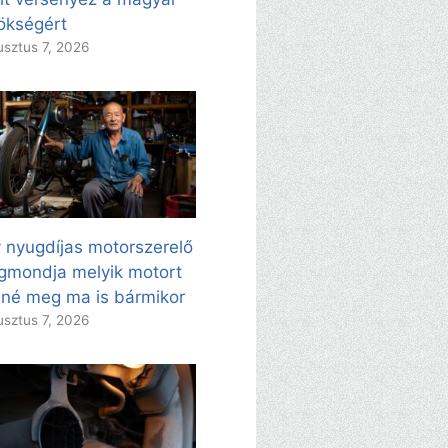
ökségért
sztus 7, 2026
 nyugdíjas motorszerelő
mondja melyik motort
né meg ma is bármikor
sztus 7, 2026