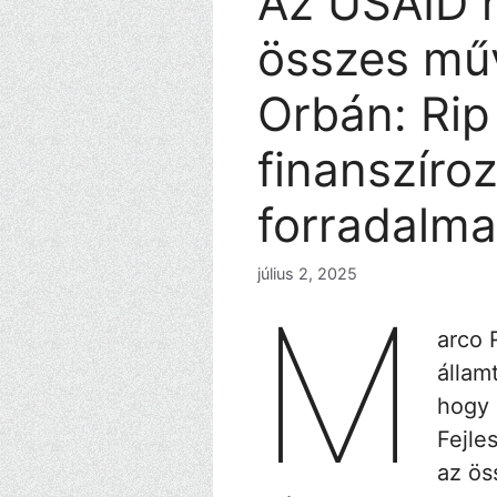
Az USAID 
összes műv
Orbán: Rip
finanszíroz
forradalm
július 2, 2025
M
arco 
államt
hogy 
Fejle
az ös