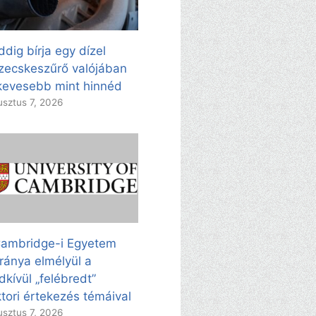
dig bírja egy dízel
zecskeszűrő valójában
evesebb mint hinnéd
sztus 7, 2026
ambridge-i Egyetem
ránya elmélyül a
dkívül „felébredt”
tori értekezés témáival
sztus 7, 2026