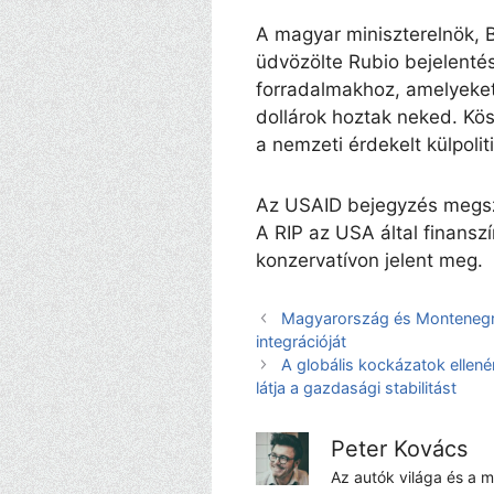
A magyar miniszterelnök, B
üdvözölte Rubio bejelentésé
forradalmakhoz, amelyeke
dollárok hoztak neked. Kö
a nemzeti érdekelt külpoliti
Az USAID bejegyzés megsz
A RIP az USA által finansz
konzervatívon jelent meg.
Magyarország és Montenegró
integrációját
A globális kockázatok ellen
látja a gazdasági stabilitást
Peter Kovács
Az autók világa és a 