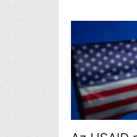
Kilépés
a
tartalomba