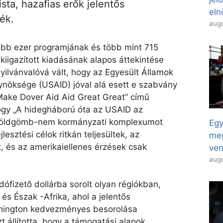
sta, hazafias erők jelentős
eln
ék.
augu
öbb ezer programjának és több mint 715
l kiigazított kiadásának alapos áttekintése
yilvánvalóvá vált, hogy az Egyesült Államok
ynöksége (USAID) jóval alá esett e szabvány
„Make Dover Aid Aid Great Great” című
ogy „A hidegháború óta az USAID az
 földgömb-nem kormányzati komplexumot
Egy
jlesztési célok ritkán teljesültek, az
meg
t, és az amerikaiellenes érzések csak
ven
augu
ófizetõ dollárba sorolt ​​olyan régiókban,
 és Észak -Afrika, ahol a jelentős
hington kedvezményes besorolása
t állította, hogy a támogatási alapok