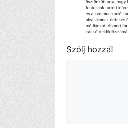
ösztönzött arra, hogy 
fontosnak tartott info
és a kommunikáció irá
olvasóimnak érdekes é
médiánkat elismert fo
iránt érdeklődő számá
Szólj hozzá!
Hozzászólás