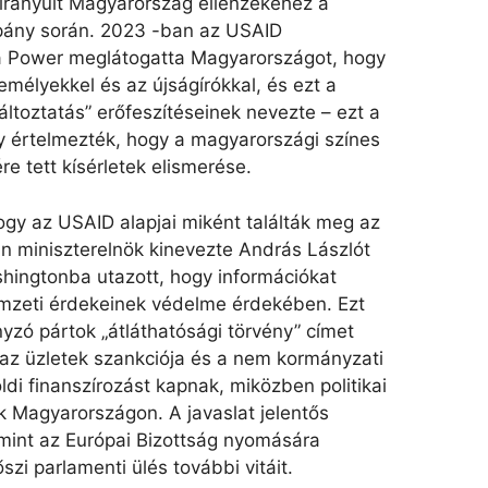
 irányult Magyarország ellenzékéhez a
pány során. 2023 -ban az USAID
a Power meglátogatta Magyarországot, hogy
emélyekkel és az újságírókkal, és ezt a
áltoztatás” erőfeszítéseinek nevezte – ezt a
y értelmezték, hogy a magyarországi színes
 tett kísérletek elismerése.
gy az USAID alapjai miként találták meg az
n miniszterelnök kinevezte András Lászlót
hingtonba utazott, hogy információkat
mzeti érdekeinek védelme érdekében. Ezt
zó pártok „átláthatósági törvény” címet
 az üzletek szankciója és a nem kormányzati
ldi finanszírozást kapnak, miközben politikai
k Magyarországon. A javaslat jelentős
amint az Európai Bizottság nyomására
 őszi parlamenti ülés további vitáit.