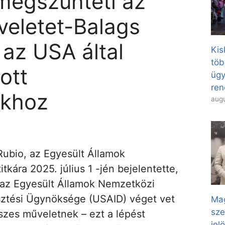
megszünteti az
eletet-Balags
 az USA által
Kis
töb
ott
ügy
ren
akhoz
augu
Rubio, az Egyesült Államok
itkára 2025. július 1 -jén bejelentette,
az Egyesült Államok Nemzetközi
sztési Ügynöksége (USAID) véget vet
Mag
sze
szes műveletnek – ezt a lépést
jel