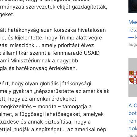
mányzati szervezetek elitjét gazdagították,
geket.
Med
rés
nált hatékonyság ezen korszaka hivatalosan
— k
bio, és kijelentette, hogy Trump alatt végre
augu
ozási missziónk … amely prioritást élvez
z államtitkár szerint a fennmaradó USAID
lami Minisztériumnak a nagyobb
égia és hatékonyság érdekében.
zért, hogy olyan globális jótékonysági
mely gyakran „népszerűsítette az amerikaiak
ett, hogy az amerikai érdekeket
A C
j megközelítés – mondta – támogatja a
bot
elmet, a függőségi lehetőségeket, amelyek
ren
küzdése és annak biztosítása, hogy a
dok
jei „tudják a segítséget… az amerikai nép
augu