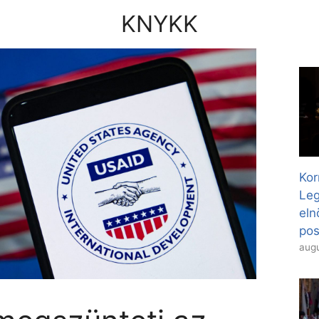
KNYKK
Kor
Leg
eln
pos
augu