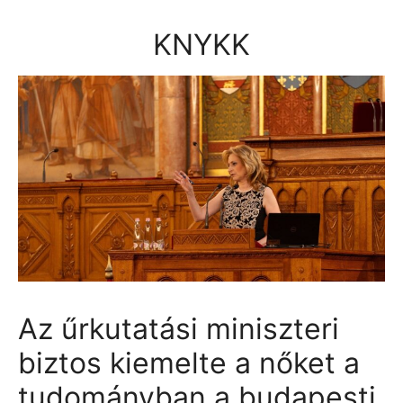
Kilépés
a
KNYKK
tartalomba
Az űrkutatási miniszteri
biztos kiemelte a nőket a
tudományban a budapesti