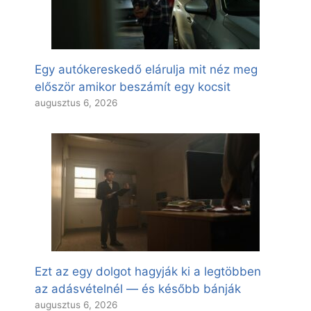
Egy autókereskedő elárulja mit néz meg
először amikor beszámít egy kocsit
augusztus 6, 2026
Ezt az egy dolgot hagyják ki a legtöbben
az adásvételnél — és később bánják
augusztus 6, 2026