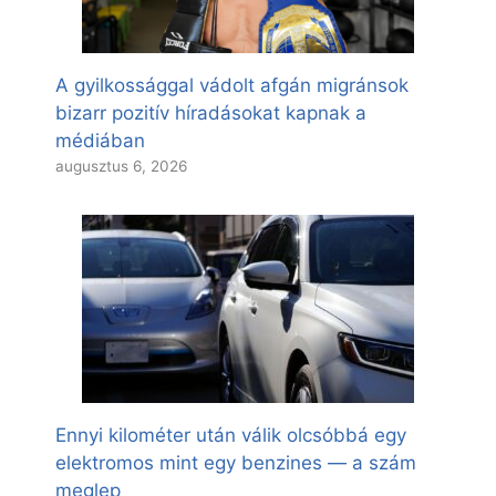
A gyilkossággal vádolt afgán migránsok
bizarr pozitív híradásokat kapnak a
médiában
augusztus 6, 2026
Ennyi kilométer után válik olcsóbbá egy
elektromos mint egy benzines — a szám
meglep