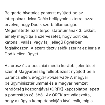
Belgrade hivatalos panaszt nyújtott be az
Interpolnak, Ivica Dačić belügyminiszterrel azzal
érvelve, hogy Dodik szerb állampolgár.
Megemlítette az Interpol statútumának 3. cikkét,
amely megtiltja a szervezetet, hogy politikai,
katonai, vallási vagy faji jellegű ügyekben
foglalkozzon. A szerb tisztviselők szerint ez leírja a
Dodik elleni ügyet.
Az orosz és a boszniai média korábbi jelentései
szerint Magyarország fellebbezést nyújtott be a
parancs ellen.
Magyar konzervatív
A magyar
belügyminisztériummal és a magyar nemzeti
rendõrség központjával (ORFK) kapcsolatba lépett
a pontosítás céljából. Az ORFK azt válaszolta,
hogy az ügy a kompetenciáján kívül esik, míg a