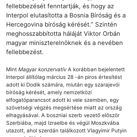
fellebbezését fenntartják, és hogy az
Interpol elutasította a Bosnia Bíróság és a
Hercegovina bíróság kérését.” Szintén
meghosszabbította háláját Viktor Orbán
magyar miniszterelnöknek és a nevében
fellebbezést.
Mint
Magyar konzervatív
A korábban bejelentett
Interpol állítólag március 28 -án piros értesítést
adott ki Dodik számára, miután egy szarajevói
bíróság kérését, amely nemzetközi
elfogatóparancsot adott ki vele szemben, egy
szövetségi végzés megsértése miatt az ország
elhagyásával. A boszniai szerb vezető először
Szerbiába, majd Izraelbe és végül Moszkvába
utazott, ahol szerdán találkozott Vlagyimir Putyin