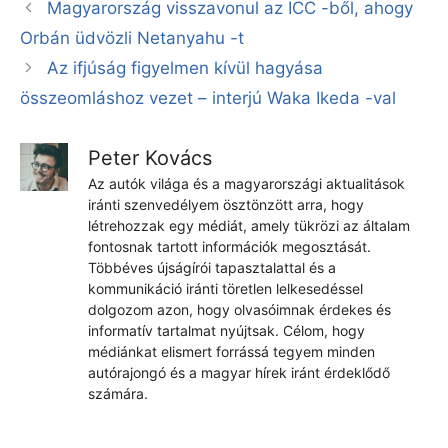
Magyarország visszavonul az ICC -ből, ahogy
Orbán üdvözli Netanyahu -t
Az ifjúság figyelmen kívül hagyása
összeomláshoz vezet – interjú Waka Ikeda -val
Peter Kovács
Az autók világa és a magyarországi aktualitások
iránti szenvedélyem ösztönzött arra, hogy
létrehozzak egy médiát, amely tükrözi az általam
fontosnak tartott információk megosztását.
Többéves újságírói tapasztalattal és a
kommunikáció iránti töretlen lelkesedéssel
dolgozom azon, hogy olvasóimnak érdekes és
informatív tartalmat nyújtsak. Célom, hogy
médiánkat elismert forrássá tegyem minden
autórajongó és a magyar hírek iránt érdeklődő
számára.