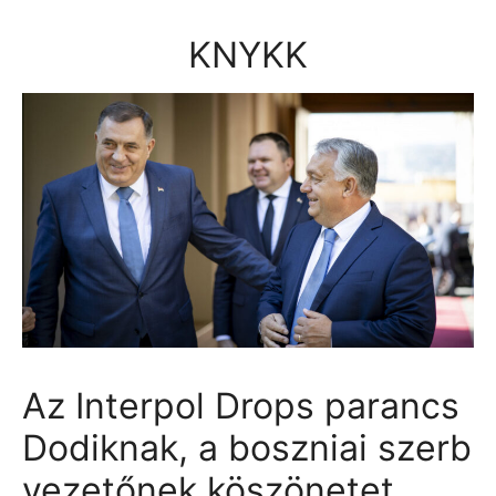
Kilépés
a
KNYKK
tartalomba
Az Interpol Drops parancs
Dodiknak, a boszniai szerb
vezetőnek köszönetet