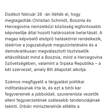
Dodikot február 26 -án ítélték el, hogy
megtagadták Christian Schmidt, Bosznia és
Hercegovina nemzetközi közösség legfontosabb
képviselője által hozott határozatok betartását. A
magas képviselő elsöprő hatáskörrel rendelkezik,
ideértve a jogszabályok megszüntetésére és a
demokratikusan megválasztott tisztviselők
eltávolítását mind a Bosznia, mind a Hercegovina
Szövetségében, valamint a Srpska Republika – a
két szervezet, amely Bih állapotát alkotja.
Számos megfigyelő a tárgyalást politikai
indíttatásúnak írta le, és ezt a bírói kar
fegyvereinek a jobboldali, szuverenista vezetők
elleni fegyverzetének szélesebb tendenciájának
tekinti. Orbán miniszterelnök elítélte a