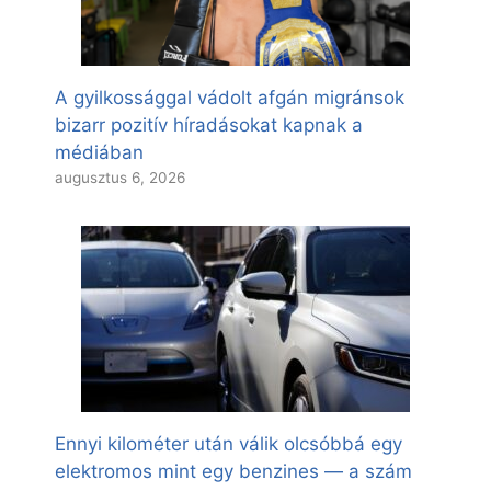
A gyilkossággal vádolt afgán migránsok
bizarr pozitív híradásokat kapnak a
médiában
augusztus 6, 2026
Ennyi kilométer után válik olcsóbbá egy
elektromos mint egy benzines — a szám