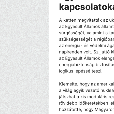
kapcsolatok
A ketten megvitatták az uk
az Egyesült Államok állam
sürgősségét, valamint a ta
szükségességét a régióban.
az energia- és védelmi ág
napirenden volt. Szijjattó
az Egyesült Államok eleng
energiabiztonság biztosít
logikus lépéssé teszi.
Kiemelte, hogy az amerika
a világ egyik vezető nukle
játszhat a kis moduláris 
rövidebb időkeretekben leh
hozzátette, hogy Magyaror