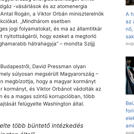
öldgáz -vásárlások és az atomenergia
t Antal Rogán, a Viktor Orbán miniszterelnök
A h
ankciókat. „Mindhárom esetben
az 
s jogi folyamatokat, és ma az államtitkár
nő,
út nyitottságáról, hogy ezeket a megtorló
sa
eghamarabb hátrahagyja” – mondta Szijjj
augu
 Budapestről, David Pressman olyan
amely súlyosan megsérült Magyarország –
en megbízottja, hogy a magyar kormányt
ar kormányt, és Viktor Orbánot vádolták az
n és a magas szintű korrupcióban, több
Beü
jtását felügyelte Washington által.
for
el
elte több büntető intézkedés
ami
augu