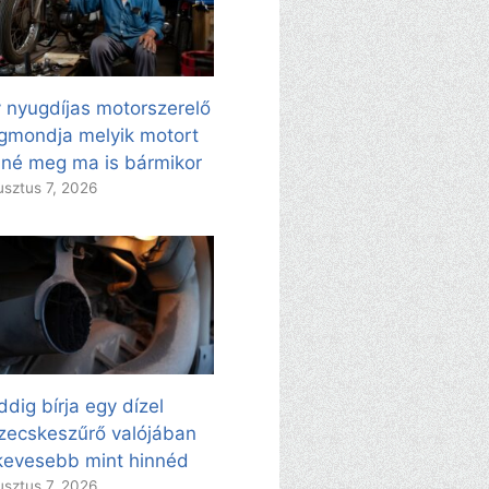
 nyugdíjas motorszerelő
mondja melyik motort
né meg ma is bármikor
sztus 7, 2026
dig bírja egy dízel
zecskeszűrő valójában
evesebb mint hinnéd
sztus 7, 2026