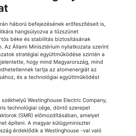
at
rán háború befejezésének erőfeszítéseit is,
titkára hangsúlyozva a tűzszünet
rtós béke és stabilitás biztosításának
 Az Állami Minisztérium nyilatkozata szerint
azatok stratégiai együttműködése szintén a
 kijelentette, hogy mind Magyarország, mind
edhetetlennek tartja az atomenergiát az
ásához, és a technológiai együttműködést
i székhelyű Westinghouse Electric Company,
áris technológiai cége, döntő szerepet
reaktorok (SMR) előmozdításában, amelyet
et építeni. A magyar külügyminiszter
szág érdeklődik a Westinghouse -val való