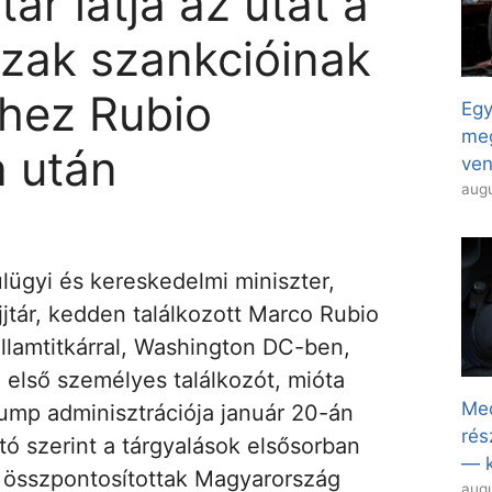
tár látja az utat a
zak szankcióinak
hez Rubio
Egy
meg
a után
ven
augu
lügyi és kereskedelmi miniszter,
jjtár, kedden találkozott Marco Rubio
államtitkárral, Washington DC-ben,
 első személyes találkozót, mióta
Med
ump adminisztrációja január 20-án
rés
attó szerint a tárgyalások elsősorban
— k
e összpontosítottak Magyarország
augu