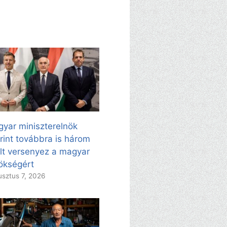
yar miniszterelnök
rint továbbra is három
ölt versenyez a magyar
ökségért
sztus 7, 2026