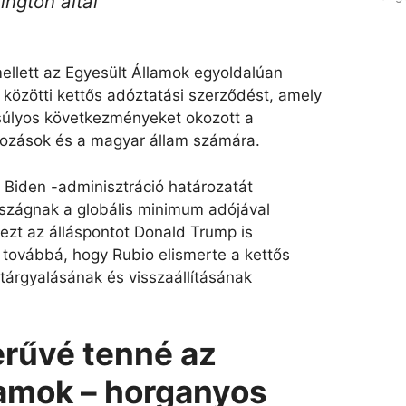
ngton által”
mellett az Egyesült Államok egyoldalúan
közötti kettős adóztatási szerződést, amely
 súlyos következményeket okozott a
kozások és a magyar állam számára.
 a Biden -adminisztráció határozatát
szágnak a globális minimum adójával
ezt az álláspontot Donald Trump is
továbbá, hogy Rubio elismerte a kettős
tárgyalásának és visszaállításának
erűvé tenné az
lamok – horganyos