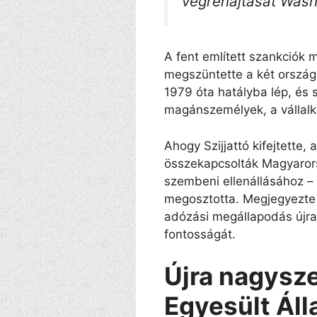
végrehajtását Washi
A fent említett szankciók 
megszüntette a két ország 
1979 óta hatályba lép, és
magánszemélyek, a vállal
Ahogy Szijjattó kifejtette,
összekapcsolták Magyaror
szembeni ellenállásához – 
megosztotta. Megjegyezte 
adózási megállapodás újra
fontosságát.
Újra nagysz
Egyesült Ál