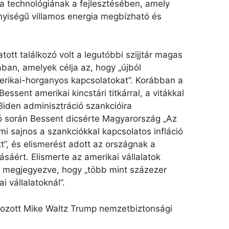
 technológiának a fejlesztésében, amely
nyiségű villamos energia megbízható és
atott találkozó volt a legutóbbi szijjtár magas
ban, amelyek célja az, hogy „újból
rikai-horganyos kapcsolatokat”. Korábban a
Bessent amerikai kincstári titkárral, a vitákkal
Biden adminisztráció szankcióira
zó során Bessent dicsérte Magyarország „Az
ami sajnos a szankciókkal kapcsolatos infláció
tt”, és elismerést adott az országnak a
sáért. Elismerte az amerikai vállalatok
, megjegyezve, hogy „több mint százezer
 vállalatoknál”.
álkozott Mike Waltz Trump nemzetbiztonsági