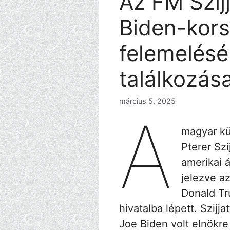
Az FM Szijj
Biden-kors
felemelésé
találkozás
március 5, 2025
A
magyar kü
Pterer Szi
amerikai 
jelezve az
Donald Tr
hivatalba lépett. Szijj
Joe Biden volt elnökr