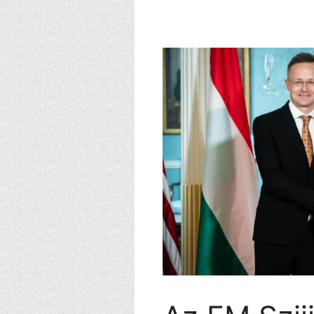
Kilépés
a
tartalomba