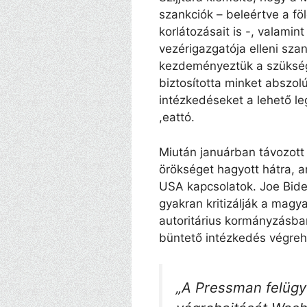
szankciók – beleértve a f
korlátozásait is -, valamin
vezérigazgatója elleni sz
kezdeményeztük a szüksége
biztosította minket abszol
intézkedéseket a lehető l
,eattó.
Miután januárban távozott
örökséget hagyott hátra, 
USA kapcsolatok. Joe Bid
gyakran kritizálják a magy
autoritárius kormányzásba
büntető intézkedés végreha
„A Pressman felügy