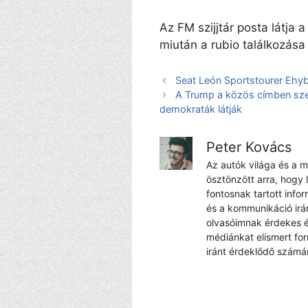
Az FM szijjtár posta látja
miután a rubio találkozása
Seat León Sportstourer Ehyb
A Trump a közös címben sze
demokraták látják
Peter Kovács
Az autók világa és a 
ösztönzött arra, hogy 
fontosnak tartott info
és a kommunikáció irá
olvasóimnak érdekes é
médiánkat elismert fo
iránt érdeklődő számá