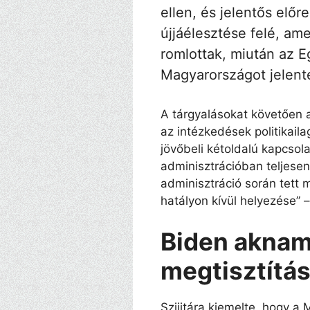
ellen, és jelentős előr
újjáélesztése felé, am
romlottak, miután az E
Magyarországot jelent
A tárgyalásokat követően 
az intézkedések politikaila
jövőbeli kétoldalú kapcsola
adminisztrációban teljesen
adminisztráció során tett 
hatályon kívül helyezése” 
Biden akna
megtisztítá
Szijjtára kiemelte, hogy a