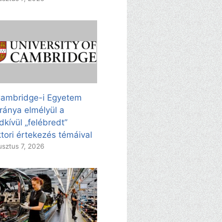
ambridge-i Egyetem
ránya elmélyül a
dkívül „felébredt”
tori értekezés témáival
sztus 7, 2026