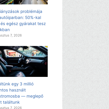
iányzások problémája
autóiparban: 50%-kal
 és egész gyárakat tesz
kkban
sztus 7, 2026
ltünk egy 3 millió
intos használt
ektromosba — meglepő
t találtunk
sztus 7, 2026