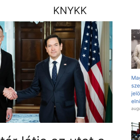
KNYKK
Mag
sze
jel
eln
augu