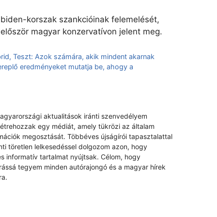
 a biden-korszak szankcióinak felemelését,
 először magyar konzervatívon jelent meg.
rid, Teszt: Azok számára, akik mindent akarnak
replő eredményeket mutatja be, ahogy a
magyarországi aktualitások iránti szenvedélyem
létrehozzak egy médiát, amely tükrözi az általam
rmációk megosztását. Többéves újságírói tapasztalattal
nti töretlen lelkesedéssel dolgozom azon, hogy
s informatív tartalmat nyújtsak. Célom, hogy
rrássá tegyem minden autórajongó és a magyar hírek
ra.