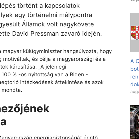
elépés történt a kapcsolatok
elyek egy történelmi mélypontra
gyesült Államok volt nagykövete
ette David Pressman zavaró idején.
a magyar külügyminiszter hangsúlyozta, hogy
g motiváltak, és célja a magyarországi és a
A C
tok károsítása. „A jelenlegi
bot
 100 % -os nyitottság van a Biden -
ren
megtorló intézkedések áttekintése és azok
dok
– mondta.
augu
mezőjének
sa
 Magyarország energiabiztonságát érintő