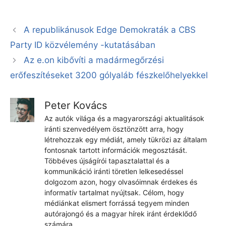
A republikánusok Edge Demokraták a CBS
Party ID közvélemény -kutatásában
Az e.on kibővíti a madármegőrzési
erőfeszítéseket 3200 gólyaláb fészkelőhelyekkel
Peter Kovács
Az autók világa és a magyarországi aktualitások
iránti szenvedélyem ösztönzött arra, hogy
létrehozzak egy médiát, amely tükrözi az általam
fontosnak tartott információk megosztását.
Többéves újságírói tapasztalattal és a
kommunikáció iránti töretlen lelkesedéssel
dolgozom azon, hogy olvasóimnak érdekes és
informatív tartalmat nyújtsak. Célom, hogy
médiánkat elismert forrássá tegyem minden
autórajongó és a magyar hírek iránt érdeklődő
számára.