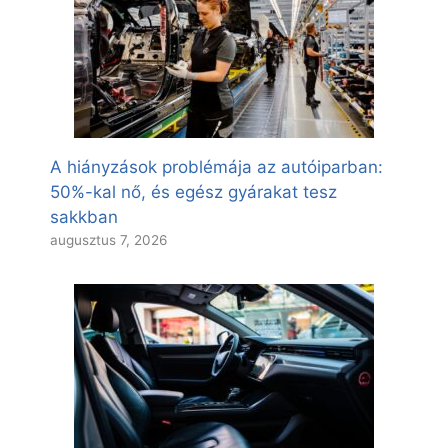
A hiányzások problémája az autóiparban:
50%-kal nő, és egész gyárakat tesz
sakkban
augusztus 7, 2026