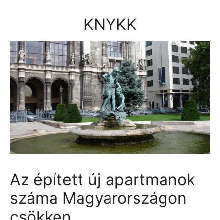
Kilépés
a
KNYKK
tartalomba
Az épített új apartmanok
száma Magyarországon
csökken