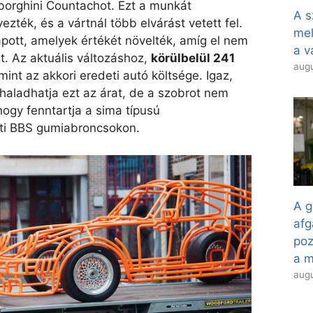
borghini Countachot. Ezt a munkát
A s
zték, és a vártnál több elvárást vetett fel.
mel
apott, amelyek értékét növelték, amíg el nem
a v
gt. Az aktuális változáshoz,
körülbelül 241
augu
int az akkori eredeti autó költsége. Igaz,
aladhatja ezt az árat, de a szobrot nem
hogy fenntartja a sima típusú
ti BBS gumiabroncsokon.
A g
afg
poz
a 
augu