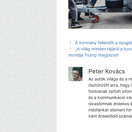
A kormány fellendíti a nyugdíj
„A világ minden tájáról a ko
mondja Trump megbízott
Peter Kovács
Az autók világa és a 
ösztönzött arra, hogy 
fontosnak tartott info
és a kommunikáció irá
olvasóimnak érdekes é
médiánkat elismert fo
iránt érdeklődő számá