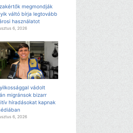
zakértők megmondják
yik váltó bírja legtovább
árosi használatot
sztus 6, 2026
yilkossággal vádolt
án migránsok bizarr
itív híradásokat kapnak
médiában
sztus 6, 2026