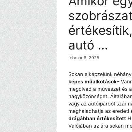
Amikor egy
szobrásza
értékesíti
autó …
február 6, 2025
Sokan elképzelünk néhány 
képes műalkotások
– Vann
megolvad a művészet és a
nagyközönséget. Általában
vagy az autóiparból szárma
meghaladhatja az eredeti é
drágábban értékesített
Ho
Valójában az ára sokan m