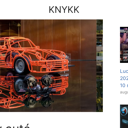
KNYKK
Luc
20
10 
augu