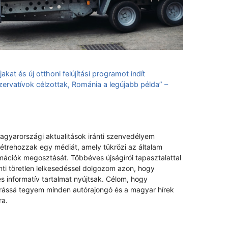
akat és új otthoni felújítási programot indít
nzervatívok célzottak, Románia a legújabb példa” –
magyarországi aktualitások iránti szenvedélyem
létrehozzak egy médiát, amely tükrözi az általam
rmációk megosztását. Többéves újságírói tapasztalattal
nti töretlen lelkesedéssel dolgozom azon, hogy
s informatív tartalmat nyújtsak. Célom, hogy
rrássá tegyem minden autórajongó és a magyar hírek
ra.