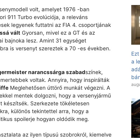
senymodell volt, amelyet 1976 -ban
kori 911 Turbo evolúciója, a releváns
ek legyenek futtatni az FIA 4. csoportjának
ssá vált
Gyorsan, mivel ez a GT és az
 bajnoka lesz. Amint 31 egységet
bra is versenyt szereztek a 70 -es években.
Ezt
a l
adá
germeister narancssárga szabad
színek,
bán
smertebbek voltak. Annyira, hogy inspirálták
augu
iffe
Meglehetősen úttörő munkát végezni. A
ekkel mentek dolgozni, hogy a versenyjármű
t készítsék. Szerkezete tökéletesen
ra, különös tekintettel arra, hogy a
tikus spoilerje hogyan oldódik meg.
ztalata az ilyen típusú szobrokról, kiemelve