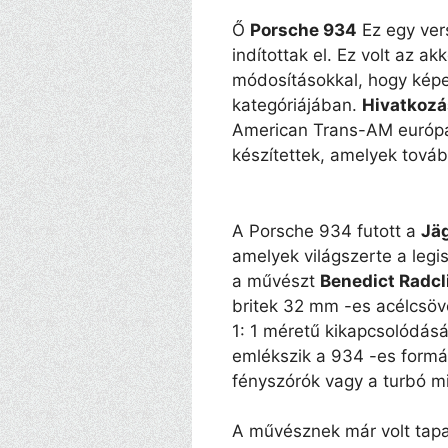
Ő
Porsche 934
Ez egy ver
indítottak el. Ez volt az ak
módosításokkal, hogy képes
kategóriájában.
Hivatkozá
American Trans-AM európai
készítettek, amelyek továb
A Porsche 934 futott a
Jä
amelyek világszerte a legi
a művészt
Benedict Radcl
britek 32 mm -es acélcsöv
1: 1 méretű kikapcsolódásá
emlékszik a 934 -es formák
fényszórók vagy a turbó mi
A művésznek már volt tapas