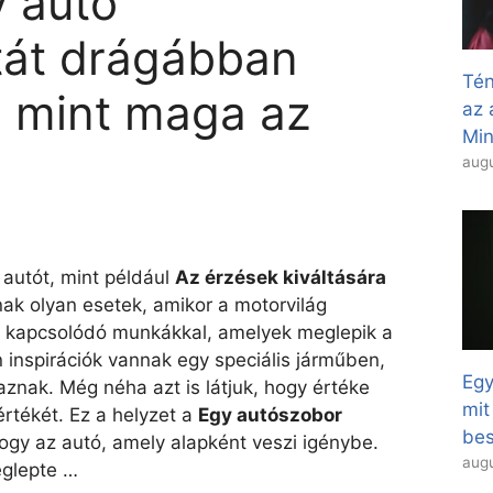
 autó
tát drágábban
Tén
k, mint maga az
az 
Min
augu
autót, mint például
Az érzések kiváltására
ak olyan esetek, amikor a motorvilág
 kapcsolódó munkákkal, amelyek meglepik a
 inspirációk vannak egy speciális járműben,
Egy
znak. Még néha azt is látjuk, hogy értéke
mit
rtékét. Ez a helyzet a
Egy autószobor
bes
gy az autó, amely alapként veszi igénybe.
augu
eglepte …