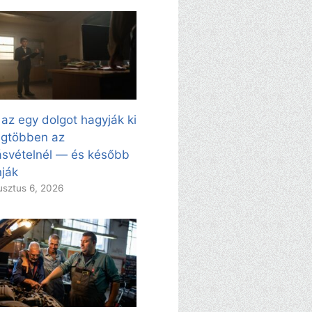
 az egy dolgot hagyják ki
egtöbben az
svételnél — és később
ják
sztus 6, 2026