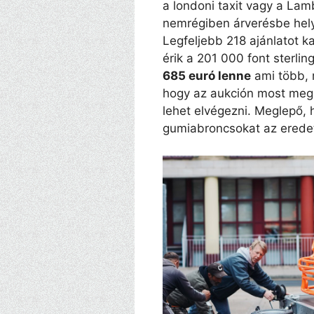
a londoni taxit vagy a Lam
nemrégiben árverésbe helye
Legfeljebb 218 ajánlatot k
érik a 201 000 font sterlin
685 euró lenne
ami több, m
hogy az aukción most megh
lehet elvégezni. Meglepő, 
gumiabroncsokat az erede