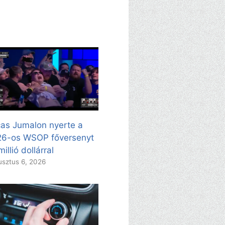
as Jumalon nyerte a
26-os WSOP főversenyt
millió dollárral
sztus 6, 2026