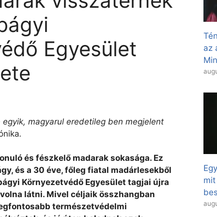
arak visszatérnek
bágyi
Tén
védő Egyesület
az 
Min
nete
augu
 egyik, magyarul eredetileg ben megjelent
ónika
.
vonuló és fészkelő madarak sokasága. Ez
Egy
ágy, és a 30 éve, főleg fiatal madárlesekből
mit
bágyi Környezetvédő Egyesület tagjai újra
bes
 volna látni. Mivel céljaik összhangban
augu
 legfontosabb természetvédelmi