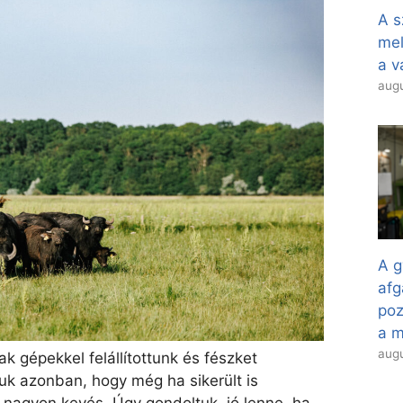
A s
mel
a v
augu
A g
afg
poz
a 
augu
k gépekkel felállítottunk és fészket
uk azonban, hogy még ha sikerült is
nagyon kevés. Úgy gondoltuk, jó lenne, ha