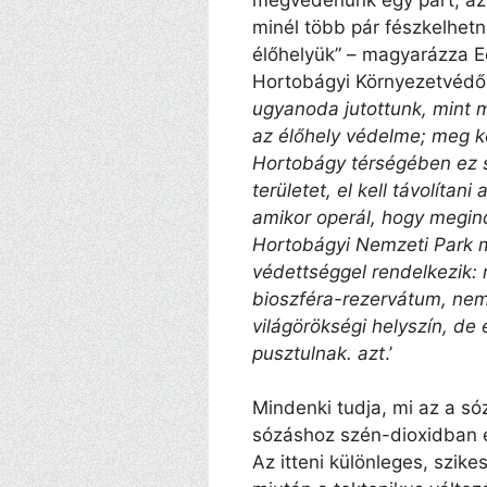
minél több pár fészkelhetn
élőhelyük” – magyarázza E
Hortobágyi Környezetvédő E
ugyanoda jutottunk, mint
az élőhely védelme; meg k
Hortobágy térségében ez szi
területet, el kell távolítan
amikor operál, hogy megin
Hortobágyi Nemzeti Park m
védettséggel rendelkezik:
bioszféra-rezervátum, nemz
világörökségi helyszín, de
pusztulnak. azt
.’
Mindenki tudja, mi az a só
sózáshoz szén-dioxidban 
Az itteni különleges, szikes