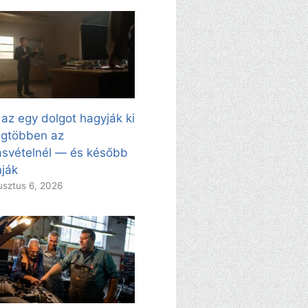
 az egy dolgot hagyják ki
egtöbben az
svételnél — és később
ják
sztus 6, 2026