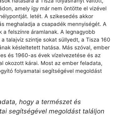
sok hatására a Tisza folyásirányt váltott,
ádon, amely így már nem öntötte el vizével
mélypontját. letét. A szikesedés akkor
gás meghaladja a csapadék mennyiségét. A
ók a felszínre áramlanak. A legnagyobb
a talajvíz szintje sokat süllyedt, a Tisza 160
ának késleltetett hatása. Más szóval, ember
0-es és 1960-as évek vízelvezetése és az
al okozott kárai. Most az ember feladata,
gyító folyamatai segítségével megoldást
adata, hogy a természet és
ai segítségével megoldást találjon