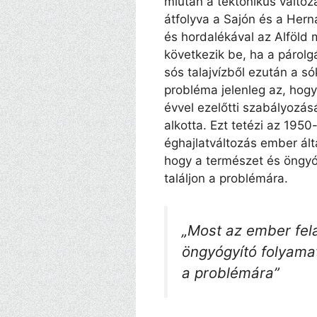
miután a tektonikus változá
átfolyva a Sajón és a Hern
és hordalékával az Alföld 
következik be, ha a párol
sós talajvízből ezután a s
probléma jelenleg az, hogy 
évvel ezelőtti szabályozás
alkotta. Ezt tetézi az 195
éghajlatváltozás ember ált
hogy a természet és öngyó
találjon a problémára.
„Most az ember fel
öngyógyító folyamat
a problémára”