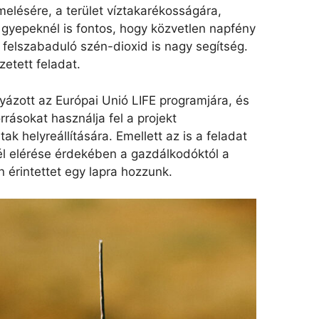
melésére, a terület víztakarékosságára,
s gyepeknél is fontos, hogy közvetlen napfény
ól felszabaduló szén-dioxid is nagy segítség.
etett feladat.
yázott az Európai Unió LIFE programjára, és
rrásokat használja fel a projekt
ak helyreállítására. Emellett az is a feladat
él elérése érdekében a gazdálkodóktól a
 érintettet egy lapra hozzunk.