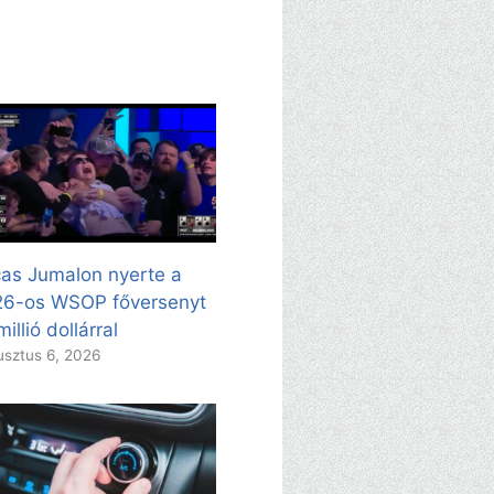
as Jumalon nyerte a
26-os WSOP főversenyt
millió dollárral
sztus 6, 2026