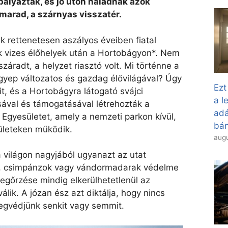
pályáztak, és jó úton haladnak azok
 marad, a szárnyas visszatér.
k rettenetesen aszályos éveiben fiatal
 vizes élőhelyek után a Hortobágyon*. Nem
száradt, a helyzet riasztó volt. Mi történne a
gyep változatos és gazdag élővilágával? Úgy
Ezt
it, és a Hortobágyra látogató svájci
a l
ával és támogatásával létrehozták a
adá
Egyesületet, amely a nemzeti parkon kívül,
bán
ületeken működik.
augu
 világon nagyjából ugyanazt az utat
ák, csimpánzok vagy vándormadarak védelme
megőrzése mindig elkerülhetetlenül az
lik. A józan ész azt diktálja, hogy nincs
gvédjünk senkit vagy semmit.