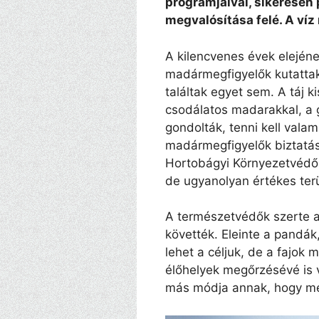
programjaival, sikeresen 
megvalósítása felé. A víz
A kilencvenes évek elejéne
madármegfigyelők kutattak
találtak egyet sem. A táj ki
csodálatos madarakkal, a 
gondolták, tenni kell valam
madármegfigyelők biztatás
Hortobágyi Környezetvédő 
de ugyanolyan értékes ter
A természetvédők szerte a
követték. Eleinte a pand
lehet a céljuk, de a fajok 
élőhelyek megőrzésévé is vá
más módja annak, hogy me