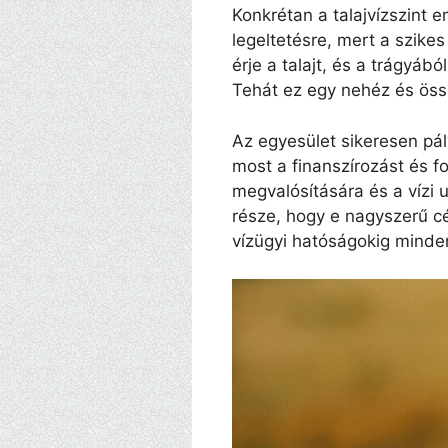
Konkrétan a talajvízszint e
legeltetésre, mert a szike
érje a talajt, és a trágyáb
Tehát ez egy nehéz és össz
Az egyesület sikeresen pál
most a finanszírozást és fo
megvalósítására és a vízi ut
része, hogy e nagyszerű c
vízügyi hatóságokig minden