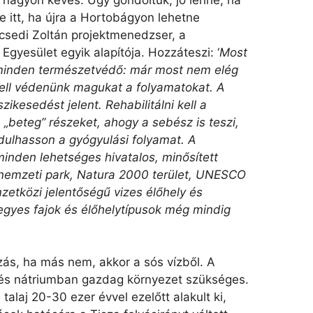
e itt, ha újra a Hortobágyon lehetne
csedi Zoltán projektmenedzser, a
gyesület egyik alapítója. Hozzáteszi: ‘
Most
 minden természetvédő: már most nem elég
ell védenünk magukat a folyamatokat. A
kesedést jelent. Rehabilitálni kell a
i a „beteg” részeket, ahogy a sebész is teszi,
dulhasson a gyógyulási folyamat. A
inden lehetséges hivatalos, minősített
 nemzeti park, Natura 2000 terület, UNESCO
etközi jelentőségű vizes élőhely és
 egyes fajok és élőhelytípusok még mindig
zás, ha más nem, akkor a sós vízből. A
és nátriumban gazdag környezet szükséges.
 talaj 20-30 ezer évvel ezelőtt alakult ki,