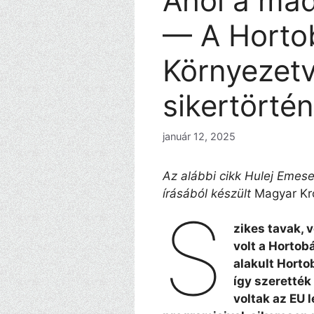
Ahol a mad
— A Horto
Környezet
sikertörté
január 12, 2025
Az alábbi cikk Hulej Emese
írásából készült
Magyar Kr
S
zikes tavak, 
volt a Hortob
alakult Horto
így szerették
voltak az EU