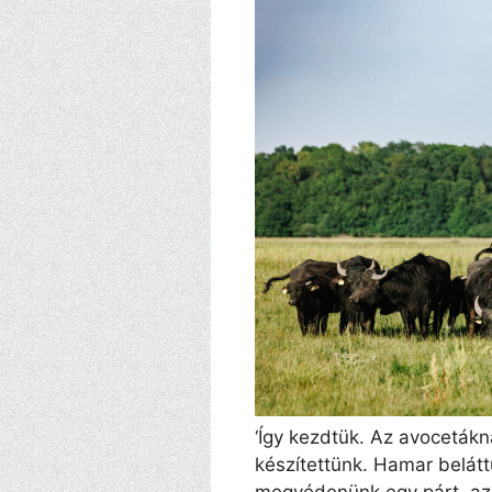
‘Így kezdtük. Az avocetákna
készítettünk. Hamar belátt
megvédenünk egy párt, az 