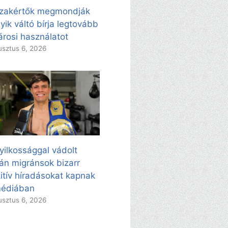
zakértők megmondják
yik váltó bírja legtovább
árosi használatot
sztus 6, 2026
yilkossággal vádolt
án migránsok bizarr
itív híradásokat kapnak
médiában
sztus 6, 2026