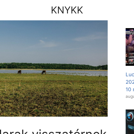
KNYKK
Luc
20
10 
augu