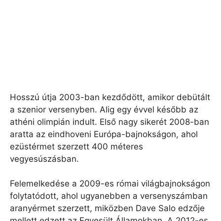
Hosszú útja 2003-ban kezdődött, amikor debütált
a szenior versenyben. Alig egy évvel később az
athéni olimpián indult. Első nagy sikerét 2008-ban
aratta az eindhoveni Európa-bajnokságon, ahol
ezüstérmet szerzett 400 méteres
vegyesúszásban.
Felemelkedése a 2009-es római világbajnokságon
folytatódott, ahol ugyanebben a versenyszámban
aranyérmet szerzett, miközben Dave Salo edzője
mellett edzett az Egyesült Államokban. A 2012-es