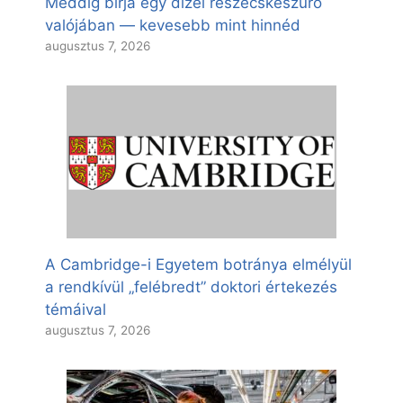
Meddig bírja egy dízel részecskeszűrő
valójában — kevesebb mint hinnéd
augusztus 7, 2026
A Cambridge-i Egyetem botránya elmélyül
a rendkívül „felébredt” doktori értekezés
témáival
augusztus 7, 2026