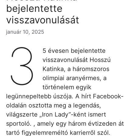
bejelentette
visszavonulását
január 10, 2025
3
5 évesen bejelentette
visszavonulását Hosszú
Katinka, a háromszoros
olimpiai aranyérmes, a
történelem egyik
legünnepeltebb úszója. A hírt Facebook-
oldalán osztotta meg a legendás,
világszerte „Iron Lady”-ként ismert
sportoló. , amely egy három évtizeden át
tartó figyelemreméltó karrierről szól.