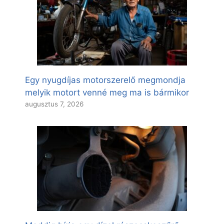
Egy nyugdíjas motorszerelő megmondja
melyik motort venné meg ma is bármikor
augusztus 7, 2026