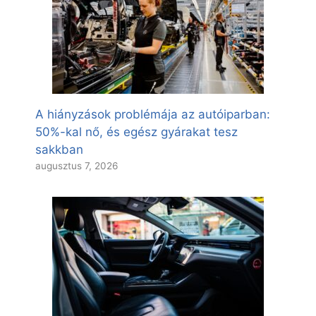
A hiányzások problémája az autóiparban:
50%-kal nő, és egész gyárakat tesz
sakkban
augusztus 7, 2026