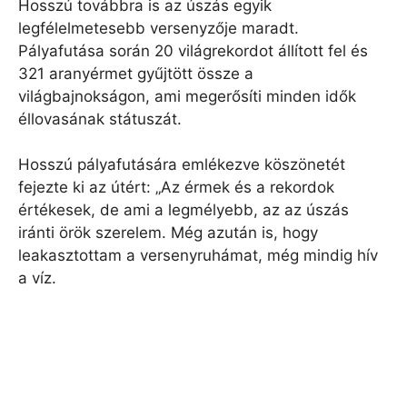
Hosszú továbbra is az úszás egyik
legfélelmetesebb versenyzője maradt.
Pályafutása során 20 világrekordot állított fel és
321 aranyérmet gyűjtött össze a
világbajnokságon, ami megerősíti minden idők
éllovasának státuszát.
Hosszú pályafutására emlékezve köszönetét
fejezte ki az útért: „Az érmek és a rekordok
értékesek, de ami a legmélyebb, az az úszás
iránti örök szerelem. Még azután is, hogy
leakasztottam a versenyruhámat, még mindig hív
a víz.