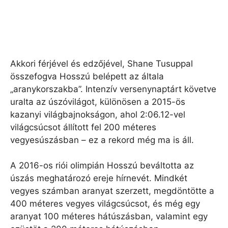
Akkori férjével és edzőjével, Shane Tusuppal
összefogva Hosszú belépett az általa
„aranykorszakba”. Intenzív versenynaptárt követve
uralta az úszóvilágot, különösen a 2015-ös
kazanyi világbajnokságon, ahol 2:06.12-vel
világcsúcsot állított fel 200 méteres
vegyesúszásban – ez a rekord még ma is áll.
A 2016-os riói olimpián Hosszú beváltotta az
úszás meghatározó ereje hírnevét. Mindkét
vegyes számban aranyat szerzett, megdöntötte a
400 méteres vegyes világcsúcsot, és még egy
aranyat 100 méteres hátúszásban, valamint egy