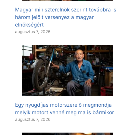
Magyar miniszterelnök szerint továbbra is
három jelölt versenyez a magyar
elnökségért
augusztus 7, 2026
Egy nyugdíjas motorszerelő megmondja
melyik motort venné meg ma is bármikor
augusztus 7, 2026