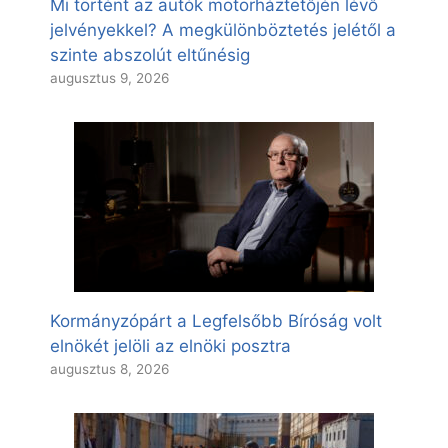
Mi történt az autók motorháztetőjén lévő
jelvényekkel? A megkülönböztetés jelétől a
szinte abszolút eltűnésig
augusztus 9, 2026
Kormányzópárt a Legfelsőbb Bíróság volt
elnökét jelöli az elnöki posztra
augusztus 8, 2026