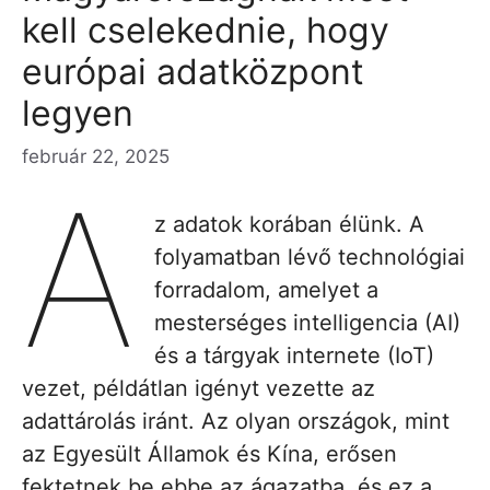
kell cselekednie, hogy
európai adatközpont
legyen
február 22, 2025
A
z adatok korában élünk. A
folyamatban lévő technológiai
forradalom, amelyet a
mesterséges intelligencia (AI)
és a tárgyak internete (IoT)
vezet, példátlan igényt vezette az
adattárolás iránt. Az olyan országok, mint
az Egyesült Államok és Kína, erősen
fektetnek be ebbe az ágazatba, és ez a