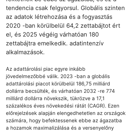
tendencia csak felgyorsul. Globális szinten
az adatok létrehozása és a fogyasztás
2020 -ban körülbelül 64,2 zettabájtot ért
el, és 2025 végéig várhatóan 180
zettabájtra emelkedik. adatintenzív
alkalmazások.
Az adattárolási piac egyre inkább
jövedelmezőbbé válik. 2023 -ban a globális
adattárolási piacot körülbelül 186,75 milliárd
dollárra becsülték, és várhatóan 2032 -re 774
milliárd dollárra növekszik, tükrözve a 17,1
százalékos éves növekedési rátát (CAGR). Ezen
előrejelzések alapján elengedhetetlen az országok
számára, hogy befektessenek ebbe az ágazatba
a hozamok maximalizálása és a versenyelőny