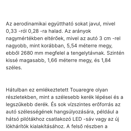
Az aerodinamikai együttható sokat javul, mivel
0,33 -ról 0,28 -ra halad. Az arányok
nagymértékben eltérőek, mivel az autó 3 cm -rel
nagyobb, mint korábban, 5,54 méterre megy,
ebből 2680 mm megfelel a tengelytávnak. Szintén
kissé magasabb, 1,66 méterre megy, és 1,84
széles.
Hátulban ez emlékeztetett Touaregre olyan
részletekben, mint a szélesebb kerék lépései és a
legszűkebb derék. És sok vízszintes erőforrás az
autó szélességének hangsúlyozására, például a
hátsó pilótákhoz csatlakozó LED -sáv vagy az új
lökhárítók kialakításához. A felső részben a