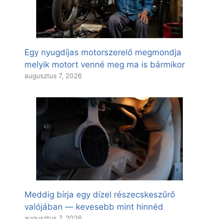
Egy nyugdíjas motorszerelő megmondja
melyik motort venné meg ma is bármikor
augusztus 7, 2026
Meddig bírja egy dízel részecskeszűrő
valójában — kevesebb mint hinnéd
augusztus 7, 2026