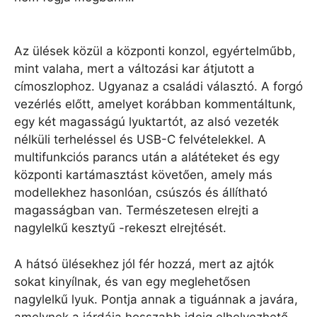
Az ülések közül a központi konzol, egyértelműbb,
mint valaha, mert a változási kar átjutott a
címoszlophoz. Ugyanaz a családi választó. A forgó
vezérlés előtt, amelyet korábban kommentáltunk,
egy két magasságú lyuktartót, az alsó vezeték
nélküli terheléssel és USB-C felvételekkel. A
multifunkciós parancs után a alátéteket és egy
központi kartámasztást követően, amely más
modellekhez hasonlóan, csúszós és állítható
magasságban van. Természetesen elrejti a
nagylelkű kesztyű -rekeszt elrejtését.
A hátsó ülésekhez jól fér hozzá, mert az ajtók
sokat kinyílnak, és van egy meglehetősen
nagylelkű lyuk. Pontja annak a tiguánnak a javára,
amelynek a járdája hosszabb ideig elhelyezhető,