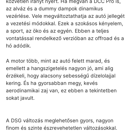
közvetlen irányt nyert. Ha megvan a DCC Pro is,
az alváz és a dummy dampok dinamikus
vezérlése. Vele megváltoztathatja az autó jellegét
a vezetési módokkal. Ezek a szokásos kényelem,
a sport, az öko és az egyén. Ebben a teljes
vontatással rendelkező verzióban az offroad és a
hó adódik.
A motor több, mint az autó felett marad, és
emellett a hangszigetelés nagyon jó, ami alig
érzékeli, hogy alacsony sebességű dízelolajjal
kering. És ha gyorsabban megy, kevés
aerodinamikai zaj van, ez ebben a tekintetben
sokat javult.
A DSG változás meglehetősen gyors, nagyon
finom és szinte észrevehetetlen változásokkal.