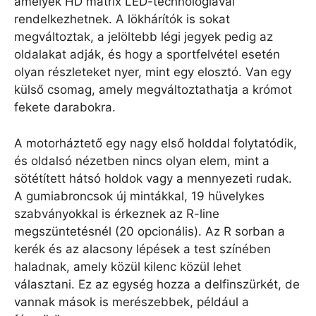
amelyek HD mátrix LED-technológiával
rendelkezhetnek. A lökhárítók is sokat
megváltoztak, a jelöltebb légi jegyek pedig az
oldalakat adják, és hogy a sportfelvétel esetén
olyan részleteket nyer, mint egy elosztó. Van egy
külső csomag, amely megváltoztathatja a krómot
fekete darabokra.
A motorháztető egy nagy első holddal folytatódik,
és oldalsó nézetben nincs olyan elem, mint a
sötétített hátsó holdok vagy a mennyezeti rudak.
A gumiabroncsok új mintákkal, 19 hüvelykes
szabványokkal is érkeznek az R-line
megszüntetésnél (20 opcionális). Az R sorban a
kerék és az alacsony lépések a test színében
haladnak, amely közül kilenc közül lehet
választani. Ez az egység hozza a delfinszürkét, de
vannak mások is merészebbek, például a