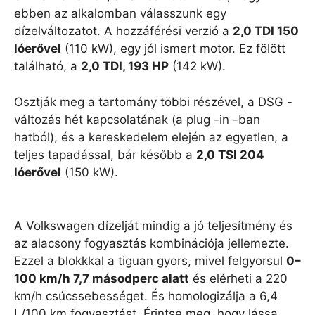
ebben az alkalomban válasszunk egy
dízelváltozatot. A hozzáférési verzió a
2,0 TDI 150
lóerővel
(110 kW), egy jól ismert motor. Ez fölött
található, a
2,0 TDI, 193 HP
(142 kW).
Osztják meg a tartomány többi részével, a DSG -
változás hét kapcsolatának (a plug -in -ban
hatból), és a kereskedelem elején az egyetlen, a
teljes tapadással, bár később a
2,0 TSI 204
lóerővel
(150 kW).
A Volkswagen dízelját mindig a jó teljesítmény és
az alacsony fogyasztás kombinációja jellemezte.
Ezzel a blokkkal a tiguan gyors, mivel felgyorsul
0–
100 km/h 7,7 másodperc alatt
és elérheti a 220
km/h csúcssebességet. És homologizálja a 6,4
L/100 km fogyasztást. Érintse meg, hogy lássa,