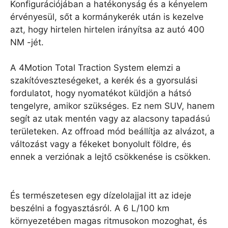
Konfigurációjában a hatékonyság és a kényelem
érvényesül, sőt a kormánykerék után is kezelve
azt, hogy hirtelen hirtelen irányítsa az autó 400
NM -jét.
A 4Motion Total Traction System elemzi a
szakítóveszteségeket, a kerék és a gyorsulási
fordulatot, hogy nyomatékot küldjön a hátsó
tengelyre, amikor szükséges. Ez nem SUV, hanem
segít az utak mentén vagy az alacsony tapadású
területeken. Az offroad mód beállítja az alvázot, a
változást vagy a fékeket bonyolult földre, és
ennek a verziónak a lejtő csökkenése is csökken.
És természetesen egy dízelolajjal itt az ideje
beszélni a fogyasztásról. A 6 L/100 km
környezetében magas ritmusokon mozoghat, és