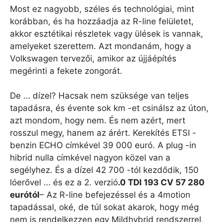
Most ez nagyobb, széles és technológiai, mint
korábban, és ha hozzáadja az R-line felületet,
akkor esztétikai részletek vagy ülések is vannak,
amelyeket szerettem. Azt mondanám, hogy a
Volkswagen tervezői, amikor az újjáépítés
megérinti a fekete zongorát.
De … dízel? Hacsak nem szüksége van teljes
tapadásra, és évente sok km -et csinálsz az úton,
azt mondom, hogy nem. És nem azért, mert
rosszul megy, hanem az árért. Kerekítés ETSI -
benzin ECHO címkével 39 000 euró. A plug -in
hibrid nulla címkével nagyon közel van a
segélyhez. És a dízel 42 700 -tól kezdődik, 150
lóerővel … és ez a 2. verzió
.0 TDI 193 CV 57 280
eurótól
– Az R-line befejezéssel és a 4motion
tapadással, oké, de túl sokat akarok, hogy még
nem is rendelkezzen egy Mildhybrid rendszerrel,