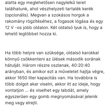
alatta egy meglehetősen nagylelkű teret
találhatunk, ahol vészhelyzeti tartalék kerék
(opcionális). Megvan a szokásos horgok a
rakomány rögzítéséhez, a fogasok lógása és egy
12 V -os jobb oldalon. Két oldalsó lyuk is, hogy a
lehető legtöbbet hozza ki.
Ha több helyre van szüksége, oldalsó karokkal
könnyű csökkenteni az ülések második sorának
hátulját. Három részre oszlanak, 40:20:40
arányban, és amikor ezt a műveletet hajtja végre,
akkor 1650 liter kapacitás van. Ha továbbra is
több dolgot akar viselni, akkor itt az ideje, hogy
vontatjon … és viselhet egy labdát, amely
egyszerűen egy gomb megnyomásával jelenik
meg vagy elrejti.