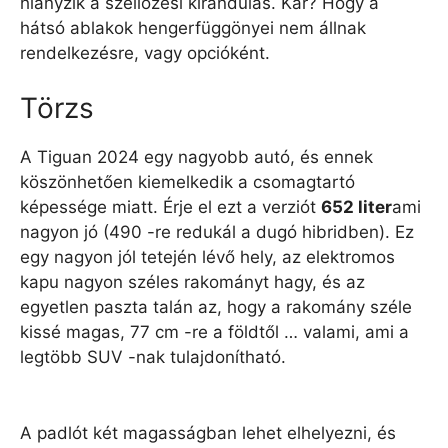
hiányzik a szellőzési kirándulás. Kár? Hogy a
hátsó ablakok hengerfüggönyei nem állnak
rendelkezésre, vagy opcióként.
Törzs
A Tiguan 2024 egy nagyobb autó, és ennek
köszönhetően kiemelkedik a csomagtartó
képessége miatt. Érje el ezt a verziót
652 liter
ami
nagyon jó (490 -re redukál a dugó hibridben). Ez
egy nagyon jól tetején lévő hely, az elektromos
kapu nagyon széles rakományt hagy, és az
egyetlen paszta talán az, hogy a rakomány széle
kissé magas, 77 cm -re a földtől … valami, ami a
legtöbb SUV -nak tulajdonítható.
A padlót két magasságban lehet elhelyezni, és