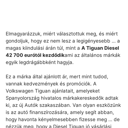
Elmagyarázzuk, miért választottuk meg, és miért
gondoljuk, hogy ez nem lesz a legigényesebb … a
magas kiindulási árán túl, mint a
A Tiguan Diesel
42 700 eurótól kezdődik
ami az általános márkák
egyik legdrágábbként hagyja.
Ez a márka által ajánlott ár, mert mint tudod,
vannak kedvezmények és promóciók. A
Volkswagen Tiguan ajánlatait, amelyeket
Spanyolország hivatalos márkakereskedők adtak
ki, az új Autók szakaszában. Van olyan eszközünk
is az autó finanszírozására, amely segít abban,
hogy havonta kényelmesebben fizesse meg … de
nézzük meg, hogy a Diesel Tiguan jó vásárlási