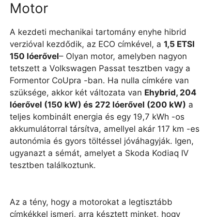
Motor
A kezdeti mechanikai tartomány enyhe hibrid
verzióval kezdődik, az ECO címkével, a
1,5 ETSI
150 lóerővel
– Olyan motor, amelyben nagyon
tetszett a Volkswagen Passat tesztben vagy a
Formentor CoUpra -ban. Ha nulla címkére van
szüksége, akkor két változata van
Ehybrid, 204
lóerővel (150 kW) és 272 lóerővel (200 kW)
a
teljes kombinált energia és egy 19,7 kWh -os
akkumulátorral társítva, amellyel akár 117 km -es
autonómia és gyors töltéssel jóváhagyják. Igen,
ugyanazt a sémát, amelyet a Skoda Kodiaq IV
tesztben találkoztunk.
Az a tény, hogy a motorokat a legtisztább
címkékkel ismeri, arra késztett minket, hogy