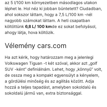
az 5 l/100 km környezetben másodlagos utakon
léphet le. Hol néz ki jobban büntetett? Ciudadban,
ahol sokszor láttam, hogy a 7,5 L/100 km -nél
nagyobb számokat láttam. A heti csapatban
költöttünk
6,8 L/ 100 km
de ez sokat befolyásol,
ahogy látja, hova költözik.
Vélemény cars.com
Ha azt kérik, hogy határozzam meg a jelenlegi
Volkswagen Tiguan -t két szóval, akkor azt „golf
SUV -ként” definiálnám. Lehet, hogy „könnyű” volt,
de ossza meg a kompakt egyensúlyt a kényelem,
a gördülési minőség és az agilitás között. Adja
hozzá a teljes tapadást, amelyben sokoldalú és
sokoldalú jármű van, extra biztonsággal.