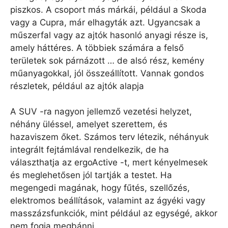
piszkos. A csoport más márkái, például a Skoda
vagy a Cupra, már elhagyták azt. Ugyancsak a
műszerfal vagy az ajtók hasonló anyagi része is,
amely háttéres. A többiek számára a felső
területek sok párnázott … de alsó rész, kemény
műanyagokkal, jól összeállított. Vannak gondos
részletek, például az ajtók alapja
A SUV -ra nagyon jellemző vezetési helyzet,
néhány üléssel, amelyet szerettem, és
hazaviszem őket. Számos terv létezik, néhányuk
integrált fejtámlával rendelkezik, de ha
választhatja az ergoActive -t, mert kényelmesek
és meglehetősen jól tartják a testet. Ha
megengedi magának, hogy fűtés, szellőzés,
elektromos beállítások, valamint az ágyéki vagy
masszázsfunkciók, mint például az egységé, akkor
nem fogja megbánni.