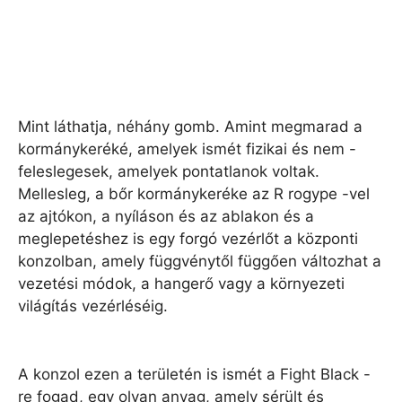
Mint láthatja, néhány gomb. Amint megmarad a
kormánykeréké, amelyek ismét fizikai és nem -
feleslegesek, amelyek pontatlanok voltak.
Mellesleg, a bőr kormánykeréke az R rogype -vel
az ajtókon, a nyíláson és az ablakon és a
meglepetéshez is egy forgó vezérlőt a központi
konzolban, amely függvénytől függően változhat a
vezetési módok, a hangerő vagy a környezeti
világítás vezérléséig.
A konzol ezen a területén is ismét a Fight Black -
re fogad, egy olyan anyag, amely sérült és