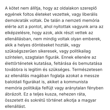
A kötet nem állítja, hogy az oldalakon szereplő
egyének foltos életeket vezettek, vagy liberális
demokraták voltak. De talán a nemzeti memória
elérte azt a pontot, ahol nyitottak vagyunk arra az
elképzelésre, hogy azok, akik részt vettek az
ellenállásban, nem mindig voltak olyan emberek,
akik a helyes döntéseket hozták, vagy
szükségszerűen sikeresek, vagy politikailag
színtelen, szagtalan figurák. Ennek ellenére az
élettörténetek kutatása, feltárása és bemutatása
továbbra is legitim és szükséges. Természetesen
az ellenállás magában foglalja azokat a messze
baloldali figurákat is, akiket a kommunista
memória politikája felfújt vagy aránytalan fényben
ábrázolt. Ez a teljes kusza, nehezen ráta,
összetett és sokrétű történet alkotja a magyar
ellenállást.