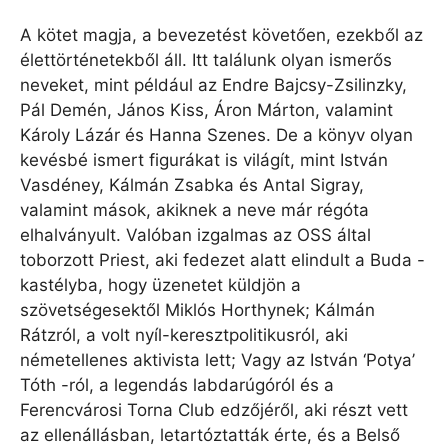
A kötet magja, a bevezetést követően, ezekből az
élettörténetekből áll. Itt találunk olyan ismerős
neveket, mint például az Endre Bajcsy-Zsilinzky,
Pál Demén, János Kiss, Áron Márton, valamint
Károly Lázár és Hanna Szenes. De a könyv olyan
kevésbé ismert figurákat is világít, mint István
Vasdéney, Kálmán Zsabka és Antal Sigray,
valamint mások, akiknek a neve már régóta
elhalványult. Valóban izgalmas az OSS által
toborzott Priest, aki fedezet alatt elindult a Buda -
kastélyba, hogy üzenetet küldjön a
szövetségesektől Miklós Horthynek; Kálmán
Rátzról, a volt nyíl-keresztpolitikusról, aki
németellenes aktivista lett; Vagy az István ‘Potya’
Tóth -ról, a legendás labdarúgóról és a
Ferencvárosi Torna Club edzőjéről, aki részt vett
az ellenállásban, letartóztatták érte, és a Belső