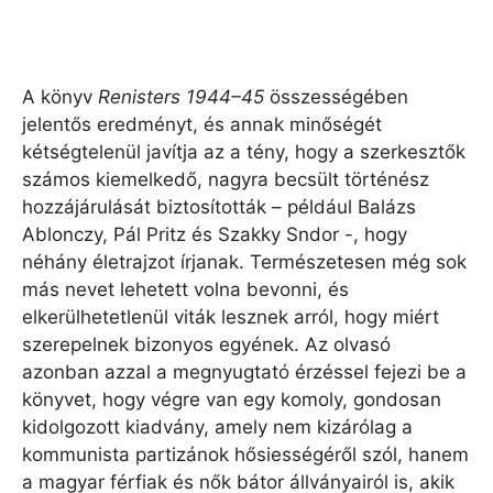
A könyv
Renisters 1944–45
összességében
jelentős eredményt, és annak minőségét
kétségtelenül javítja az a tény, hogy a szerkesztők
számos kiemelkedő, nagyra becsült történész
hozzájárulását biztosították – például Balázs
Ablonczy, Pál Pritz és Szakky Sndor -, hogy
néhány életrajzot írjanak. Természetesen még sok
más nevet lehetett volna bevonni, és
elkerülhetetlenül viták lesznek arról, hogy miért
szerepelnek bizonyos egyének. Az olvasó
azonban azzal a megnyugtató érzéssel fejezi be a
könyvet, hogy végre van egy komoly, gondosan
kidolgozott kiadvány, amely nem kizárólag a
kommunista partizánok hősiességéről szól, hanem
a magyar férfiak és nők bátor állványairól is, akik