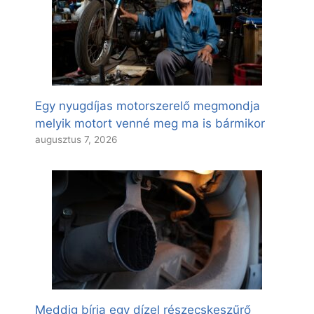
Egy nyugdíjas motorszerelő megmondja
melyik motort venné meg ma is bármikor
augusztus 7, 2026
Meddig bírja egy dízel részecskeszűrő