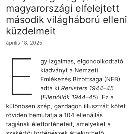
magyarországi elfelejtett
második világháború elleni
küzdelmeit
április 18, 2025
E
gy izgalmas, elgondolkodtató
kiadványt a Nemzeti
Emlékezés Bizottsága (NEB)
adta ki
Renisters 1944–45
(
Ellenóllók 1944–45
). Ez a
különösen szép, gazdagon illusztrált kötet
röviden bemutatja a 104 ellenállás
tagjának élettörténeteit, amelyeket a
szakértői történészek áttekinthető