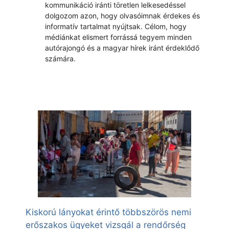
kommunikáció iránti töretlen lelkesedéssel
dolgozom azon, hogy olvasóimnak érdekes és
informatív tartalmat nyújtsak. Célom, hogy
médiánkat elismert forrássá tegyem minden
autórajongó és a magyar hírek iránt érdeklődő
számára.
Kiskorú lányokat érintő többszörös nemi
erőszakos ügyeket vizsgál a rendőrség