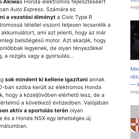
o Akiwa
a Honda elektromos fejlesztéséért
augu
úban
Auto Express
. Számára ez
ni a vezetési élményt
a Civic Type R
romossá tétellel viszont teljesen lecserélik a
akkumulátort, ami azt jelenti, hogy az már
lenlegi belsőégésű motor. Azt akarják, hogy
sonlóbbak legyenek, de olyan tényezőkkel
, a rezgés vagy a gyorsulás…
Med
rés
ig
sok mindent ki kellene igazítani
annak
— k
20-ban szóba került az elektromos Honda
augu
k, hogy a közeljövőben elérhető lesz, de a
értelmű a következő évtizedben. Valójában
en aktív a sportolás terén
olyan
ude és a Honda NSX egy lehetséges új
ormátumban.