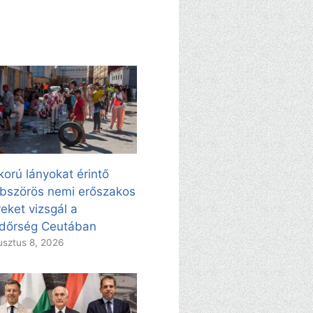
korú lányokat érintő
bszörös nemi erőszakos
eket vizsgál a
dőrség Ceutában
sztus 8, 2026