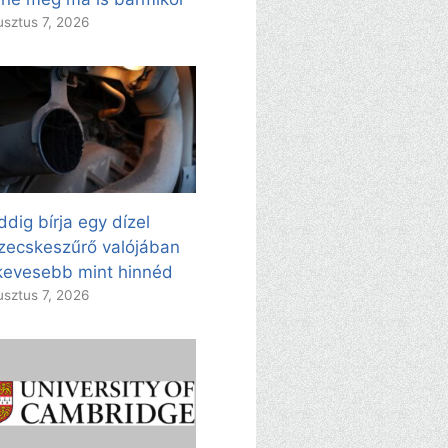
sztus 7, 2026
dig bírja egy dízel
zecskeszűrő valójában
evesebb mint hinnéd
sztus 7, 2026