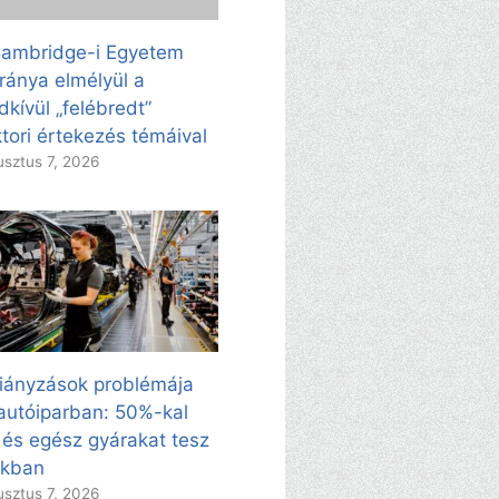
ambridge-i Egyetem
ránya elmélyül a
dkívül „felébredt”
tori értekezés témáival
sztus 7, 2026
iányzások problémája
autóiparban: 50%-kal
 és egész gyárakat tesz
kkban
sztus 7, 2026