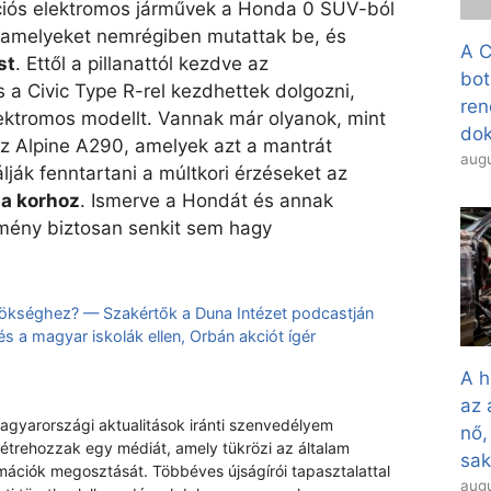
ációs elektromos járművek a Honda 0 SUV-ból
 amelyeket nemrégiben mutattak be, és
A C
st
. Ettől a pillanattól kezdve az
bot
a Civic Type R-rel kezdhettek dolgozni,
ren
lektromos modellt. Vannak már olyanok, mint
dok
az Alpine A290, amelyek azt a mantrát
augu
ják fenntartani a múltkori érzéseket az
a korhoz
. Ismerve a Hondát és annak
mény biztosan senkit sem hagy
nökséghez? — Szakértők a Duna Intézet podcastján
a magyar iskolák ellen, Orbán akciót ígér
A h
az 
magyarországi aktualitások iránti szenvedélyem
nő,
létrehozzak egy médiát, amely tükrözi az általam
sa
rmációk megosztását. Többéves újságírói tapasztalattal
augu