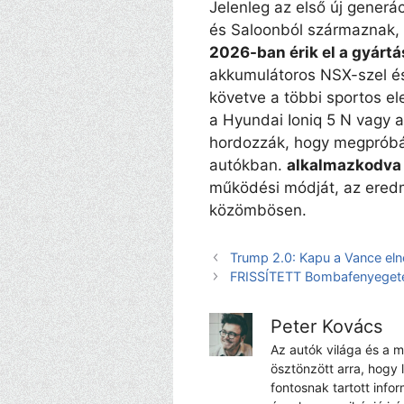
Jelenleg az első új gener
és Saloonból származnak,
2026-ban érik el a gyártá
akkumulátoros NSX-szel és 
követve a többi sportos e
a Hyundai Ioniq 5 N vagy 
hordozzák, hogy megpróbál
autókban.
alkalmazkodva 
működési módját, az ered
közömbösen.
Trump 2.0: Kapu a Vance el
FRISSÍTETT Bombafenyegetés 
Peter Kovács
Az autók világa és a 
ösztönzött arra, hogy 
fontosnak tartott info