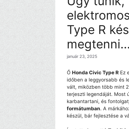
Úgy tűnik,
elektromos
Type R kés
megtenni
január 23, 2025
Ő
Honda Civic Type R
Ez e
időben a leggyorsabb és l
vált, miközben több mint 
terjeszti legendáját. Most
karbantartani, és fontolga
formátumban
. A márkához
készül, bár fejlesztése a 