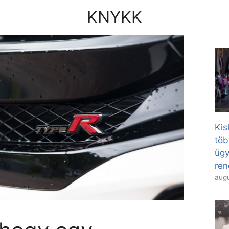
KNYKK
Kis
töb
ügy
ren
augu