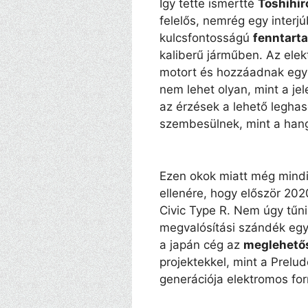
Így tette ismertté
Toshihir
felelős, nemrég egy interj
kulcsfontosságú
fenntarta
kaliberű járműben. Az elekt
motort és hozzáadnak egy 
nem lehet olyan, mint a je
az érzések a lehető legha
szembesülnek, mint a hang
Ezen okok miatt még mind
ellenére, hogy először 20
Civic Type R. Nem úgy tűni
megvalósítási szándék egy
a japán cég az
meglehetős
projektekkel, mint a Prel
generációja elektromos f