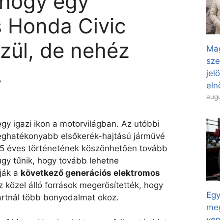
 hogy egy
 Honda Civic
zül, de nehéz
Mag
sze
…
jel
eln
augu
gy igazi ikon a motorvilágban. Az utóbbi
eghatékonyabb elsőkerék-hajtású járművé
25 éves történetének köszönhetően tovább
 úgy tűnik, hogy tovább lehetne
tják a
következő generációs elektromos
 közel álló források megerősítették, hogy
Egy
vártnál több bonyodalmat okoz.
meg
ven