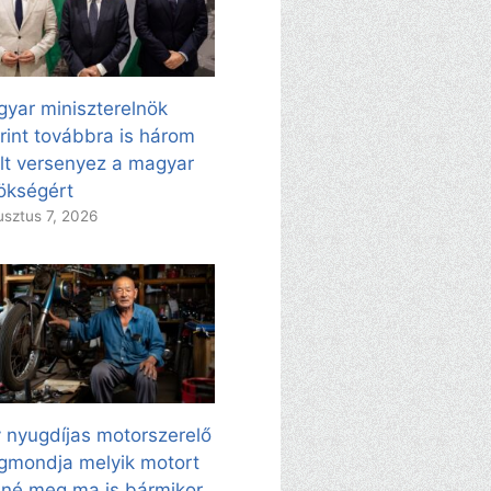
yar miniszterelnök
rint továbbra is három
ölt versenyez a magyar
ökségért
sztus 7, 2026
 nyugdíjas motorszerelő
mondja melyik motort
né meg ma is bármikor