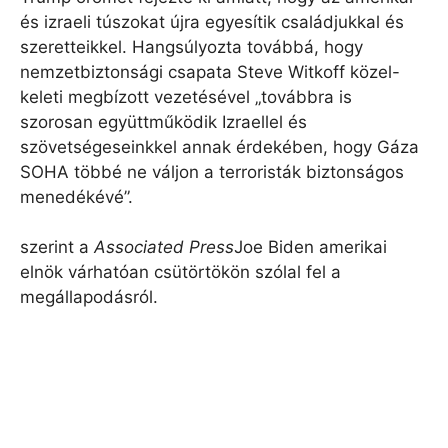
és izraeli túszokat újra egyesítik családjukkal és
szeretteikkel. Hangsúlyozta továbbá, hogy
nemzetbiztonsági csapata Steve Witkoff közel-
keleti megbízott vezetésével „továbbra is
szorosan együttműködik Izraellel és
szövetségeseinkkel annak érdekében, hogy Gáza
SOHA többé ne váljon a terroristák biztonságos
menedékévé”.
szerint a
Associated Press
Joe Biden amerikai
elnök várhatóan csütörtökön szólal fel a
megállapodásról.