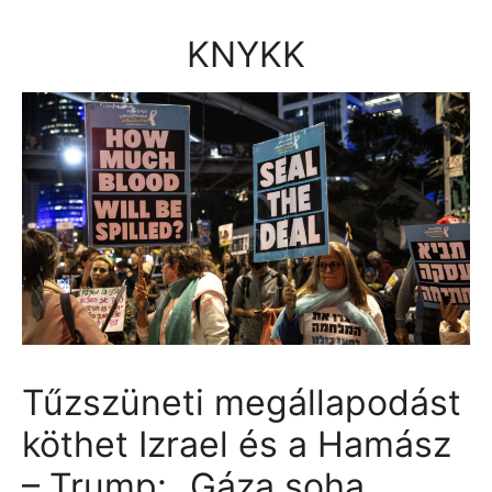
Kilépés
a
KNYKK
tartalomba
Tűzszüneti megállapodást
köthet Izrael és a Hamász
– Trump: „Gáza soha