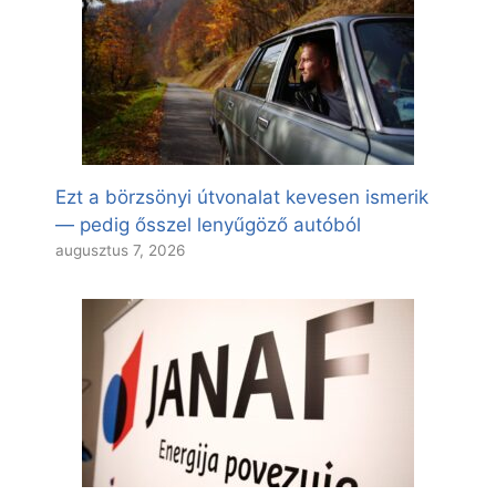
Ezt a börzsönyi útvonalat kevesen ismerik
— pedig ősszel lenyűgöző autóból
augusztus 7, 2026