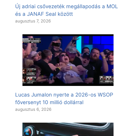
Új adriai csővezeték megállapodás a MOL
és a JANAF Seal között
augusztus 7, 2026
Lucas Jumalon nyerte a 2026-os WSOP
főversenyt 10 millió dollárral
augusztus 6, 2026