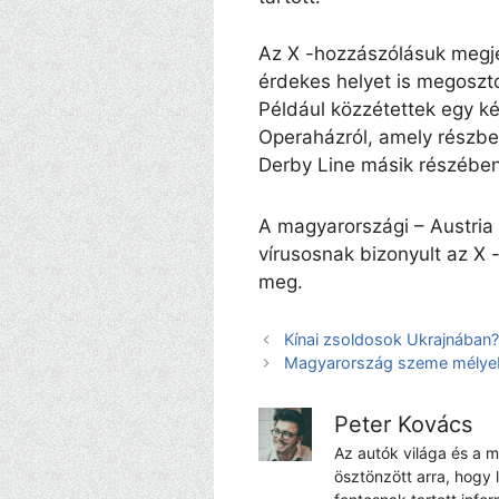
Az X -hozzászólásuk megj
érdekes helyet is megoszto
Például közzétettek egy ké
Operaházról, amely részb
Derby Line másik részében
A magyarországi – Austria 
vírusosnak bizonyult az X 
meg.
Kínai zsoldosok Ukrajnában? P
Magyarország szeme mélyeb
Peter Kovács
Az autók világa és a 
ösztönzött arra, hogy 