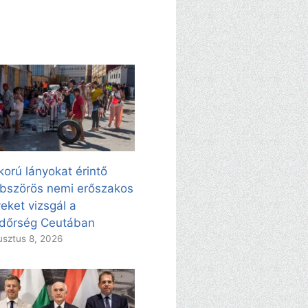
korú lányokat érintő
bszörös nemi erőszakos
eket vizsgál a
dőrség Ceutában
sztus 8, 2026