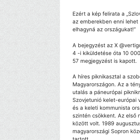
Ezért a kép felirata a „S
az emberekben enni lehet 
elhagyná az országukat!”
A bejegyzést az X @vertigo
4 -i kiküldetése óta 10 00
57 megjegyzést is kapott.
A híres piknikasztal a szo
Magyarországon. Az a tény
utalás a páneurópai pikni
Szovjetunió kelet-európai v
és a keleti kommunista ors
szintén csökkent. Az első
között volt. 1989 augusztu
magyarországi Sopron köze
tartott.