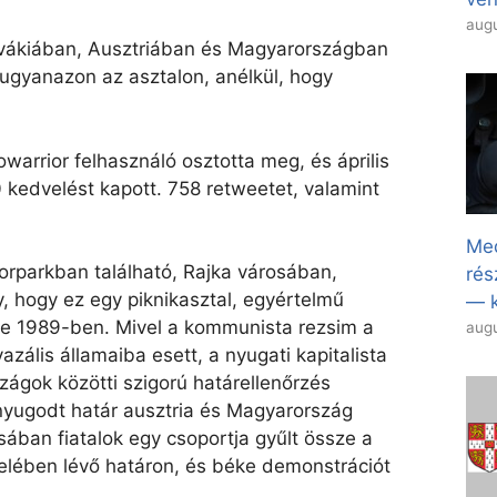
augu
zlovákiában, Ausztriában és Magyarországban
ugyanazon az asztalon, anélkül, hogy
warrior felhasználó osztotta meg, és április
0 kedvelést kapott. 758 retweetet, valamint
Med
borparkban található, Rajka városában,
rés
, hogy ez egy piknikasztal, egyértelmű
— k
kre 1989-ben. Mivel a kommunista rezsim a
augu
azális államaiba esett, a nyugati kapitalista
zágok közötti szigorú határellenőrzés
 nyugodt határ ausztria és Magyarország
sában fiatalok egy csoportja gyűlt össze a
lében lévő határon, és béke demonstrációt