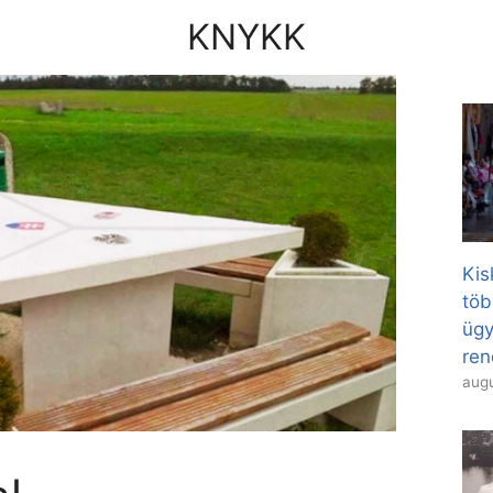
KNYKK
Kis
töb
ügy
ren
augu