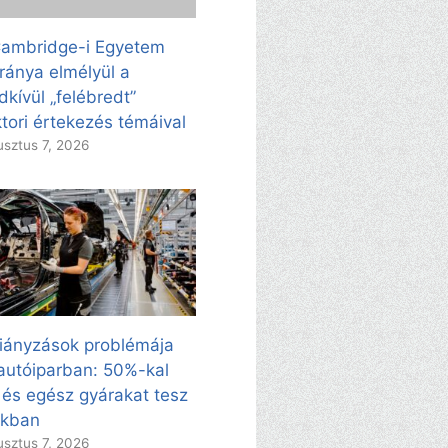
ambridge-i Egyetem
ránya elmélyül a
dkívül „felébredt”
tori értekezés témáival
sztus 7, 2026
iányzások problémája
autóiparban: 50%-kal
 és egész gyárakat tesz
kkban
sztus 7, 2026