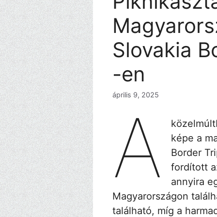
Piknikaszt
Magyarorsz
Slovakia B
-en
április 9, 2025
A
közelmúlt
képe a ma
Border Tr
fordított 
annyira e
Magyarországon találh
található, míg a harma