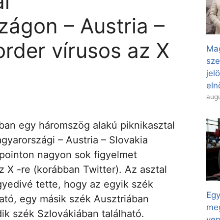
al
ágon – Austria –
order vírusos az X
Mag
sze
jel
eln
augu
ban egy háromszög alakú piknikasztal
gyarországi – Austria – Slovakia
ipointon nagyon sok figyelmet
az X -re (korábban Twitter). Az asztal
gyedivé tette, hogy az egyik szék
Egy
ató, egy másik szék Ausztriában
meg
dik szék Szlovákiában található.
ven