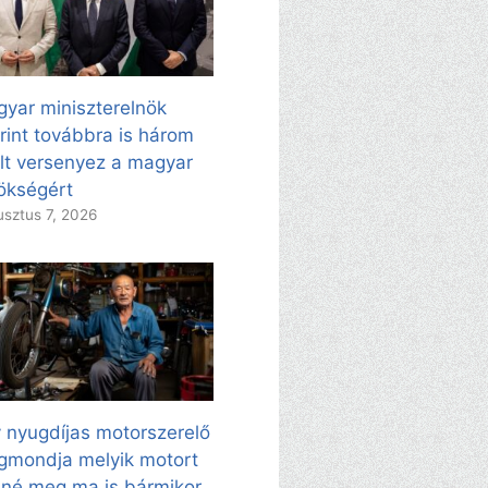
yar miniszterelnök
rint továbbra is három
ölt versenyez a magyar
ökségért
sztus 7, 2026
 nyugdíjas motorszerelő
mondja melyik motort
né meg ma is bármikor