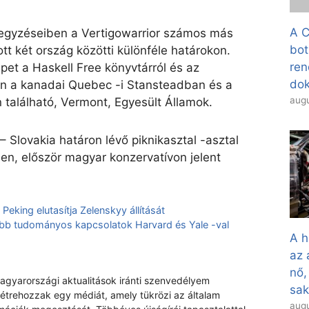
A C
egyzéseiben a Vertigowarrior számos más
bot
tt két ország közötti különféle határokon.
ren
pet a Haskell Free könyvtárról és az
dok
en a kanadai Quebec -i Stansteadban és a
augu
 található, Vermont, Egyesült Államok.
– Slovakia határon lévő piknikasztal -asztal
-en, először magyar konzervatívon jelent
eking elutasítja Zelenskyy állítását
b tudományos kapcsolatok Harvard és Yale -val
A h
az 
nő,
magyarországi aktualitások iránti szenvedélyem
sa
létrehozzak egy médiát, amely tükrözi az általam
augu