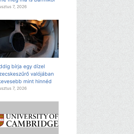
sztus 7, 2026
dig bírja egy dízel
zecskeszűrő valójában
evesebb mint hinnéd
sztus 7, 2026