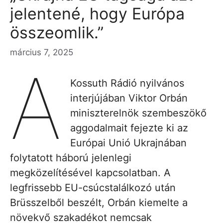
jelentené, hogy Európa
összeomlik.”
március 7, 2025
A
Kossuth Rádió nyilvános
interjújában Viktor Orbán
miniszterelnök szembeszökő
aggodalmait fejezte ki az
Európai Unió Ukrajnában
folytatott háború jelenlegi
megközelítésével kapcsolatban. A
legfrissebb EU-csúcstalálkozó után
Brüsszelből beszélt, Orbán kiemelte a
növekvő szakadékot nemcsak