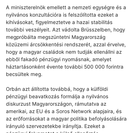
A miniszterelnök emellett a nemzeti egységre és a
nyilvános konzultációra is felszólította ezeket a
kihívásokat, figyelmeztetve a hazai stabilitás
további veszélyeit. Azt vádolta Brüsszelben, hogy
megpróbálta megszüntetni Magyarország
közüzemi árcsökkentési rendszerét, azzal érvelve,
hogy a magyar családok nem tudják ellenállni az
ebből fakadó pénzügyi nyomásnak, amelyet
háztartásonként évente további 500 000 forintra
becsültek meg.
Orbán azt állította továbbá, hogy a külföldi
pénzügyi beavatkozás formálja a nyilvános
diskurzust Magyarországon, rámutatva az
amerikai, az EU és a Soros Network alapjaira, és
az erőforrásokat a magyar politika befolyásolására
irányuló szervezetekbe irányítja. Ezeket a