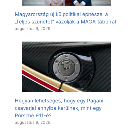
Magyarország új külpolitikai építészei a
„Teljes szünetet” vázolják a MAGA táborral
augusztus 9, 2026
Hogyan lehetséges, hogy egy Pagani
csavarjai annyiba kerülnek, mint egy
Porsche 911-é?
augusztus 9, 2026