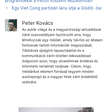
programokkal a Petőfi Irodalmi Múzeumban
Egy Viet Cong partizán lány útja a Gödöl -be
Peter Kovács
Az autók világa és a magyarországi aktualitások
iránti szenvedélyem ösztönzött arra, hogy
létrehozzak egy médiát, amely tükrözi az általam
fontosnak tartott információk megosztását.
Többéves újságírói tapasztalattal és a
kommunikáció iránti töretlen lelkesedéssel
dolgozom azon, hogy olvasóimnak érdekes és
informatív tartalmat nyújtsak. Célom, hogy
médiánkat elismert forrássá tegyem minden
autórajongó és a magyar hírek iránt érdeklődő
számára.