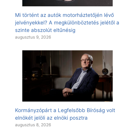
Mi történt az autók motorháztetőjén lévő
jelvényekkel? A megkülönböztetés jelétől a
szinte abszolút eltűnésig
augusztus 9, 2026
Kormányzópárt a Legfelsőbb Bíróság volt
elnökét jelöli az elnöki posztra
augusztus 8, 2026