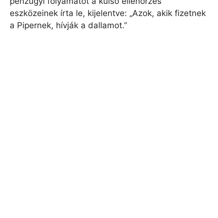
pénzügyi folyamatot a külső ellenőrzés
eszközeinek írta le, kijelentve: „Azok, akik fizetnek
a Pipernek, hívják a dallamot.”