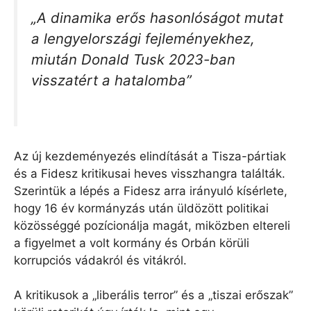
„A dinamika erős hasonlóságot mutat
a lengyelországi fejleményekhez,
miután Donald Tusk 2023-ban
visszatért a hatalomba”
Az új kezdeményezés elindítását a Tisza-pártiak
és a Fidesz kritikusai heves visszhangra találták.
Szerintük a lépés a Fidesz arra irányuló kísérlete,
hogy 16 év kormányzás után üldözött politikai
közösséggé pozícionálja magát, miközben eltereli
a figyelmet a volt kormány és Orbán körüli
korrupciós vádakról és vitákról.
A kritikusok a „liberális terror” és a „tiszai erőszak”