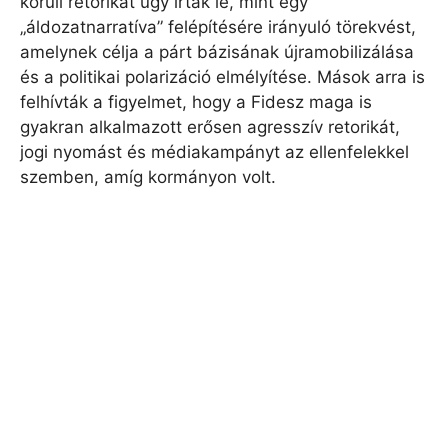
körüli retorikát úgy írták le, mint egy
„áldozatnarratíva” felépítésére irányuló törekvést,
amelynek célja a párt bázisának újramobilizálása
és a politikai polarizáció elmélyítése. Mások arra is
felhívták a figyelmet, hogy a Fidesz maga is
gyakran alkalmazott erősen agresszív retorikát,
jogi nyomást és médiakampányt az ellenfelekkel
szemben, amíg kormányon volt.