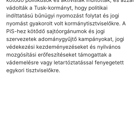
kötődő politikusok és aktivisták indítottak, és azzal
vádolták a Tusk-kormányt, hogy politikai
indíttatású bűnügyi nyomozást folytat és jogi
nyomást gyakorolt ​​volt kormánytisztviselőkre. A
PiS-hez kötődő sajtóorgánumok és jogi
szervezetek adománygyűjtő kampányokat, jogi
védekezési kezdeményezéseket és nyilvános
mozgósítási erőfeszítéseket támogattak a
vádemelésre vagy letartóztatással fenyegetett
egykori tisztviselőkre.