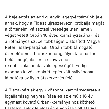
A bejelentés az eddigi egyik legegyértelműbb jele
annak, hogy a Fidesz újraszervezni próbálja magát
a történelmi választási veresége után, amely
véget vetett Orbán 16 éves kormányzásának, és
alkotmányos szupertöbbséget biztosított Magyar
Péter Tisza-pártjának. Orbán több támogatói
üzenetében is többször hangsúlyozta a párton
belüli megújulás és a szavazóbázis
remobilizálásának szükségességét. Eddig
azonban kevés konkrét lépés vált nyilvánosan
láthatóvá az ilyen átszervezés felé.
A Tisza-pártiak egyik központi kampányígérete a
jogállamiság helyreállítása és az elmúlt 16 év
egymást követő Orbán-kormányaihoz köthető
tisztségviselők felelősségre vonása volt Magyar