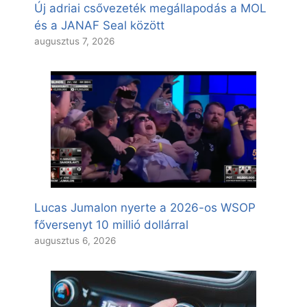
Új adriai csővezeték megállapodás a MOL
és a JANAF Seal között
augusztus 7, 2026
Lucas Jumalon nyerte a 2026-os WSOP
főversenyt 10 millió dollárral
augusztus 6, 2026