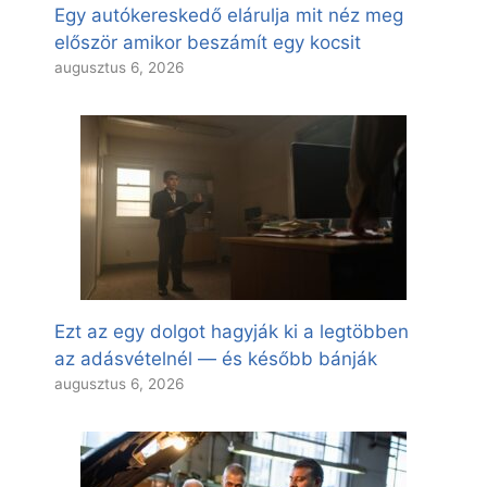
Egy autókereskedő elárulja mit néz meg
először amikor beszámít egy kocsit
augusztus 6, 2026
Ezt az egy dolgot hagyják ki a legtöbben
az adásvételnél — és később bánják
augusztus 6, 2026