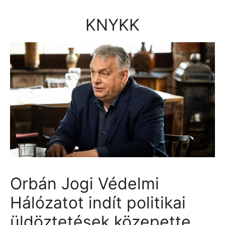
Kilépés
a
KNYKK
tartalomba
Orbán Jogi Védelmi
Hálózatot indít politikai
üldöztetések közepette