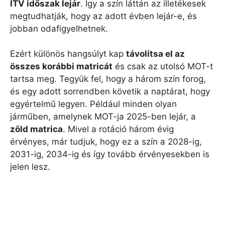
ITV időszak lejár
. Így a szín láttán az illetékesek
megtudhatják, hogy az adott évben lejár-e, és
jobban odafigyelhetnek.
Ezért különös hangsúlyt kap
távolítsa el az
összes korábbi matricát
és csak az utolsó MOT-t
tartsa meg. Tegyük fel, hogy a három szín forog,
és egy adott sorrendben követik a naptárat, hogy
egyértelmű legyen. Például minden olyan
járműben, amelynek MOT-ja 2025-ben lejár, a
zöld matrica
. Mivel a rotáció három évig
érvényes, már tudjuk, hogy ez a szín a 2028-ig,
2031-ig, 2034-ig és így tovább érvényesekben is
jelen lesz.