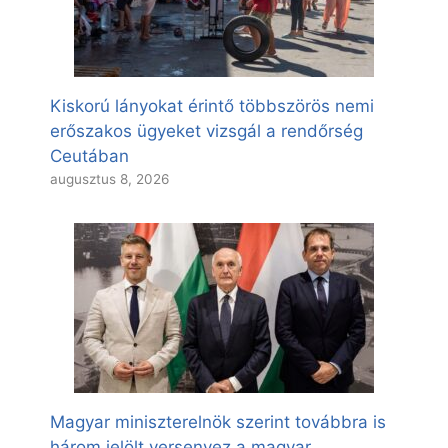
Kiskorú lányokat érintő többszörös nemi
erőszakos ügyeket vizsgál a rendőrség
Ceutában
augusztus 8, 2026
Magyar miniszterelnök szerint továbbra is
három jelölt versenyez a magyar