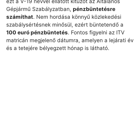
ezt a V-19 névvel ellátott kitűzőt az Általános
Gépjármű Szabályzatban,
pénzbüntetésre
számíthat
. Nem hordása könnyű közlekedési
szabálysértésnek minősül, ezért büntetendő a
100 euró pénzbüntetés
. Fontos figyelni az ITV
matricán megjelenő dátumra, amelyen a lejárati év
és a tetejére bélyegzett hónap is látható.