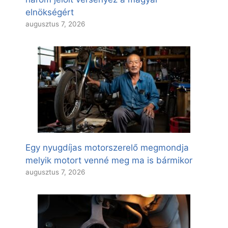
elnökségért
augusztus 7, 2026
Egy nyugdíjas motorszerelő megmondja
melyik motort venné meg ma is bármikor
augusztus 7, 2026