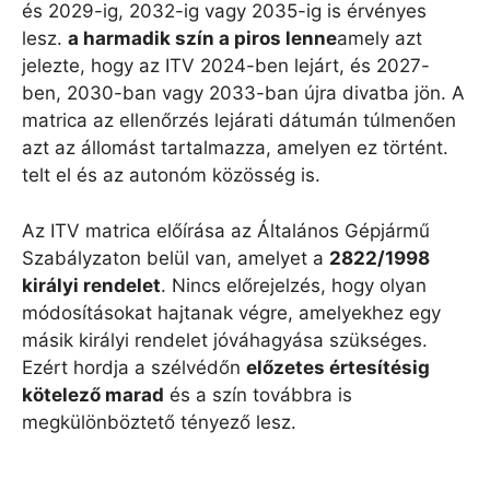
és 2029-ig, 2032-ig vagy 2035-ig is érvényes
lesz.
a harmadik szín a piros lenne
amely azt
jelezte, hogy az ITV 2024-ben lejárt, és 2027-
ben, 2030-ban vagy 2033-ban újra divatba jön. A
matrica az ellenőrzés lejárati dátumán túlmenően
azt az állomást tartalmazza, amelyen ez történt.
telt el és az autonóm közösség is.
Az ITV matrica előírása az Általános Gépjármű
Szabályzaton belül van, amelyet a
2822/1998
királyi rendelet
. Nincs előrejelzés, hogy olyan
módosításokat hajtanak végre, amelyekhez egy
másik királyi rendelet jóváhagyása szükséges.
Ezért hordja a szélvédőn
előzetes értesítésig
kötelező marad
és a szín továbbra is
megkülönböztető tényező lesz.