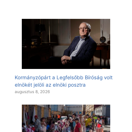
Kormányzópárt a Legfelsőbb Bíróság volt
elnökét jelöli az elnöki posztra
augusztus 8, 2026