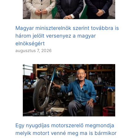
Magyar miniszterelnök szerint továbbra is
három jelölt versenyez a magyar
elnökségért
augusztus 7, 2026
Egy nyugdíjas motorszerelő megmondja
melyik motort venné meg ma is bármikor