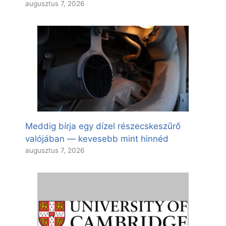
augusztus 7, 2026
Meddig bírja egy dízel részecskeszűrő
valójában — kevesebb mint hinnéd
augusztus 7, 2026