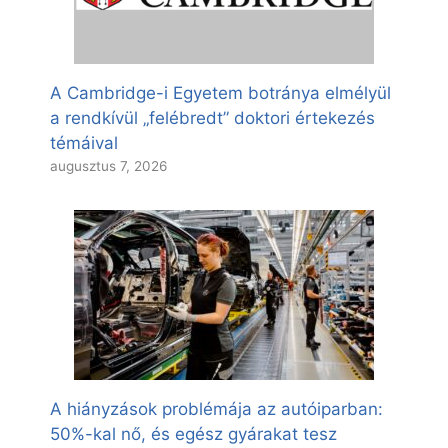
A Cambridge-i Egyetem botránya elmélyül
a rendkívül „felébredt” doktori értekezés
témáival
augusztus 7, 2026
A hiányzások problémája az autóiparban:
50%-kal nő, és egész gyárakat tesz