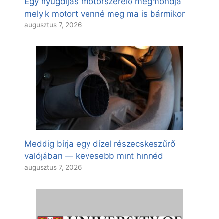
Egy nyugdíjas motorszerelő megmondja
melyik motort venné meg ma is bármikor
augusztus 7, 2026
Meddig bírja egy dízel részecskeszűrő
valójában — kevesebb mint hinnéd
augusztus 7, 2026