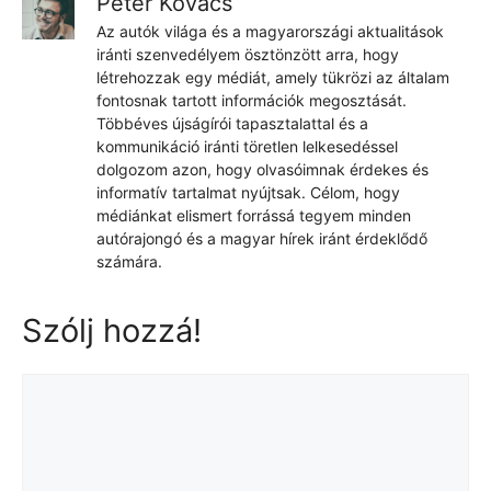
Peter Kovács
Az autók világa és a magyarországi aktualitások
iránti szenvedélyem ösztönzött arra, hogy
létrehozzak egy médiát, amely tükrözi az általam
fontosnak tartott információk megosztását.
Többéves újságírói tapasztalattal és a
kommunikáció iránti töretlen lelkesedéssel
dolgozom azon, hogy olvasóimnak érdekes és
informatív tartalmat nyújtsak. Célom, hogy
médiánkat elismert forrássá tegyem minden
autórajongó és a magyar hírek iránt érdeklődő
számára.
Szólj hozzá!
Hozzászólás