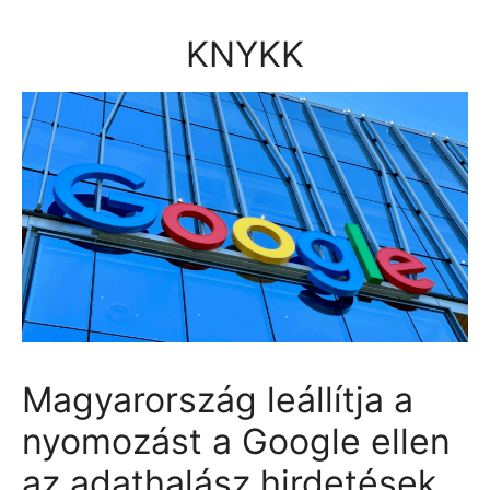
Kilépés
a
KNYKK
tartalomba
Magyarország leállítja a
nyomozást a Google ellen
az adathalász hirdetések