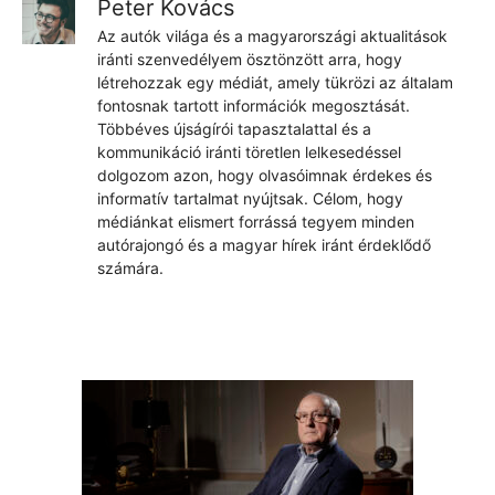
Peter Kovács
Az autók világa és a magyarországi aktualitások
iránti szenvedélyem ösztönzött arra, hogy
létrehozzak egy médiát, amely tükrözi az általam
fontosnak tartott információk megosztását.
Többéves újságírói tapasztalattal és a
kommunikáció iránti töretlen lelkesedéssel
dolgozom azon, hogy olvasóimnak érdekes és
informatív tartalmat nyújtsak. Célom, hogy
médiánkat elismert forrássá tegyem minden
autórajongó és a magyar hírek iránt érdeklődő
számára.