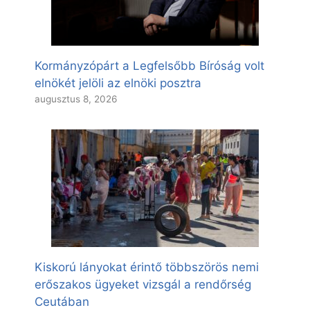
Kormányzópárt a Legfelsőbb Bíróság volt
elnökét jelöli az elnöki posztra
augusztus 8, 2026
Kiskorú lányokat érintő többszörös nemi
erőszakos ügyeket vizsgál a rendőrség
Ceutában