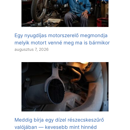
Egy nyugdíjas motorszerelő megmondja
melyik motort venné meg ma is bármikor
augusztus 7, 2026
Meddig bírja egy dízel részecskeszűrő
valójában — kevesebb mint hinnéd