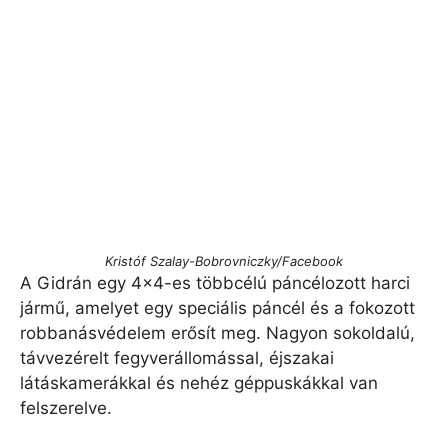
Kristóf Szalay-Bobrovniczky/Facebook
A Gidrán egy 4×4-es többcélú páncélozott harci
jármű, amelyet egy speciális páncél és a fokozott
robbanásvédelem erősít meg. Nagyon sokoldalú,
távvezérelt fegyverállomással, éjszakai
látáskamerákkal és nehéz géppuskákkal van
felszerelve.