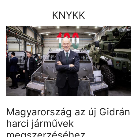
Kilépés
a
KNYKK
tartalomba
Magyarország az új Gidrán
harci járművek
megszerzéséhez