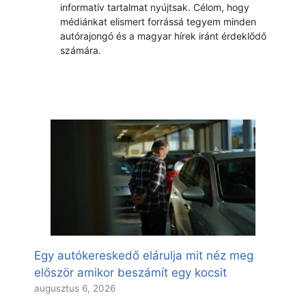
informatív tartalmat nyújtsak. Célom, hogy
médiánkat elismert forrássá tegyem minden
autórajongó és a magyar hírek iránt érdeklődő
számára.
Egy autókereskedő elárulja mit néz meg
először amikor beszámít egy kocsit
augusztus 6, 2026