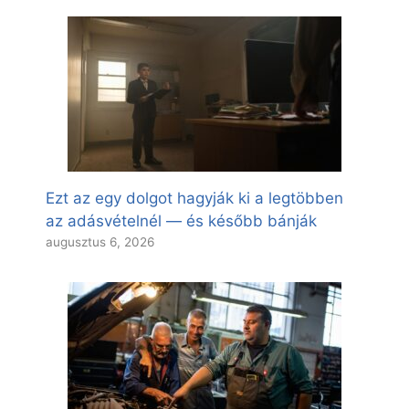
Ezt az egy dolgot hagyják ki a legtöbben
az adásvételnél — és később bánják
augusztus 6, 2026