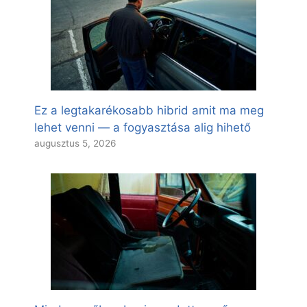
Ez a legtakarékosabb hibrid amit ma meg
lehet venni — a fogyasztása alig hihető
augusztus 5, 2026