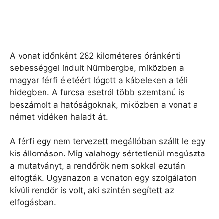
A vonat időnként 282 kilométeres óránkénti
sebességgel indult Nürnbergbe, miközben a
magyar férfi életéért lógott a kábeleken a téli
hidegben. A furcsa esetről több szemtanú is
beszámolt a hatóságoknak, miközben a vonat a
német vidéken haladt át.
A férfi egy nem tervezett megállóban szállt le egy
kis állomáson. Míg valahogy sértetlenül megúszta
a mutatványt, a rendőrök nem sokkal ezután
elfogták. Ugyanazon a vonaton egy szolgálaton
kívüli rendőr is volt, aki szintén segített az
elfogásban.