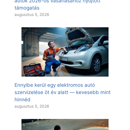
autók 2026-os vásárlásához nyújtott
támogatás
augusztus 5, 2026
Ennyibe kerül egy elektromos autó
szervizelése öt év alatt — kevesebb mint
hinnéd
augusztus 5, 2026