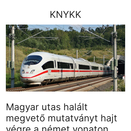
Kilépés
a
KNYKK
tartalomba
Magyar utas halált
megvető mutatványt hajt
végre a német vonaton