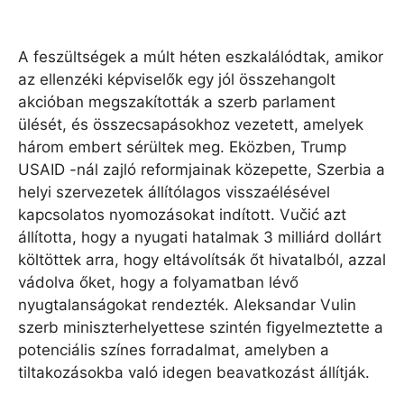
A feszültségek a múlt héten eszkalálódtak, amikor
az ellenzéki képviselők egy jól összehangolt
akcióban megszakították a szerb parlament
ülését, és összecsapásokhoz vezetett, amelyek
három embert sérültek meg. Eközben, Trump
USAID -nál zajló reformjainak közepette, Szerbia a
helyi szervezetek állítólagos visszaélésével
kapcsolatos nyomozásokat indított. Vučić azt
állította, hogy a nyugati hatalmak 3 milliárd dollárt
költöttek arra, hogy eltávolítsák őt hivatalból, azzal
vádolva őket, hogy a folyamatban lévő
nyugtalanságokat rendezték. Aleksandar Vulin
szerb miniszterhelyettese szintén figyelmeztette a
potenciális színes forradalmat, amelyben a
tiltakozásokba való idegen beavatkozást állítják.