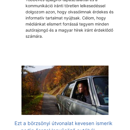
kommunikáció iránti töretlen lelkesedéssel
dolgozom azon, hogy olvasóimnak érdekes és
informatív tartalmat nyújtsak. Célom, hogy
médiánkat elismert forrássá tegyem minden
autórajongó és a magyar hírek iránt érdeklődő
számára.
Ezt a börzsönyi útvonalat kevesen ismerik