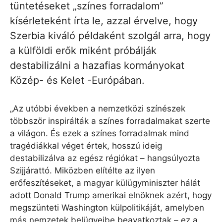
tüntetéseket „színes forradalom”
kísérleteként írta le, azzal érvelve, hogy
Szerbia kiváló példaként szolgál arra, hogy
a külföldi erők miként próbálják
destabilizálni a hazafias kormányokat
Közép- és Kelet -Európában.
„Az utóbbi években a nemzetközi színészek
többször inspirálták a színes forradalmakat szerte
a világon. És ezek a színes forradalmak mind
tragédiákkal véget értek, hosszú ideig
destabilizálva az egész régiókat – hangsúlyozta
Szijjárattó. Miközben elítélte az ilyen
erőfeszítéseket, a magyar külügyminiszter hálát
adott Donald Trump amerikai elnöknek azért, hogy
megszünteti Washington külpolitikáját, amelyben
más nemzetek belügyeibe beavatkoztak – ez a