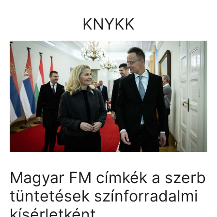
Kilépés
a
KNYKK
tartalomba
Magyar FM címkék a szerb
tüntetések színforradalmi
kísérletként