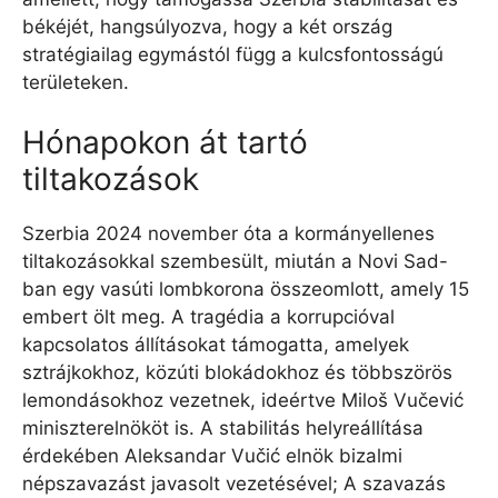
békéjét, hangsúlyozva, hogy a két ország
stratégiailag egymástól függ a kulcsfontosságú
területeken.
Hónapokon át tartó
tiltakozások
Szerbia 2024 november óta a kormányellenes
tiltakozásokkal szembesült, miután a Novi Sad-
ban egy vasúti lombkorona összeomlott, amely 15
embert ölt meg. A tragédia a korrupcióval
kapcsolatos állításokat támogatta, amelyek
sztrájkokhoz, közúti blokádokhoz és többszörös
lemondásokhoz vezetnek, ideértve Miloš Vučević
miniszterelnököt is. A stabilitás helyreállítása
érdekében Aleksandar Vučić elnök bizalmi
népszavazást javasolt vezetésével; A szavazás