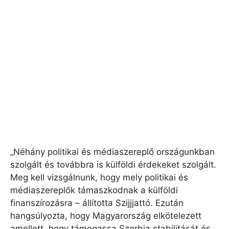
„Néhány politikai és médiaszereplő országunkban
szolgált és továbbra is külföldi érdekeket szolgált.
Meg kell vizsgálnunk, hogy mely politikai és
médiaszereplők támaszkodnak a külföldi
finanszírozásra – állította Szijjjattó. Ezután
hangsúlyozta, hogy Magyarország elkötelezett
amellett, hogy támogassa Szerbia stabilitását és