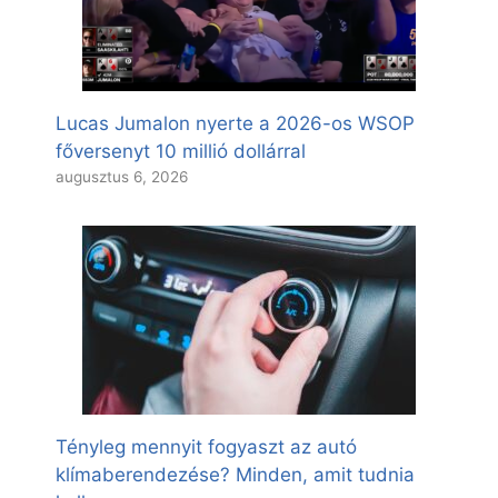
Lucas Jumalon nyerte a 2026-os WSOP
főversenyt 10 millió dollárral
augusztus 6, 2026
Tényleg mennyit fogyaszt az autó
klímaberendezése? Minden, amit tudnia