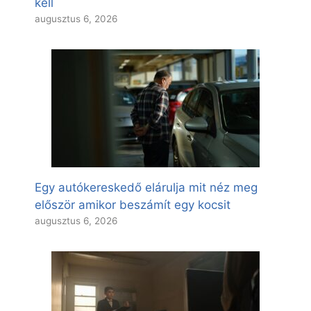
kell
augusztus 6, 2026
Egy autókereskedő elárulja mit néz meg
először amikor beszámít egy kocsit
augusztus 6, 2026