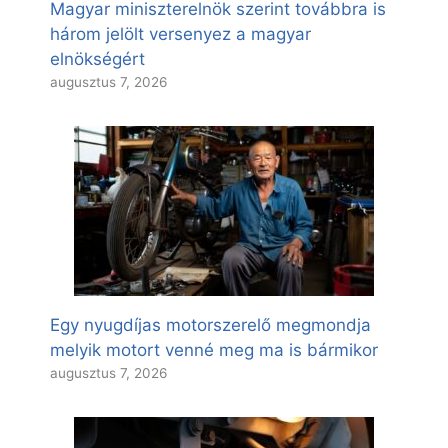
Magyar miniszterelnök szerint továbbra is
három jelölt versenyez a magyar
elnökségért
augusztus 7, 2026
Egy nyugdíjas motorszerelő megmondja
melyik motort venné meg ma is bármikor
augusztus 7, 2026