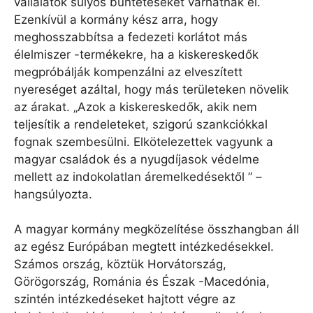
vállalatok súlyos büntetéseket várhatnak el.
Ezenkívül a kormány kész arra, hogy
meghosszabbítsa a fedezeti korlátot más
élelmiszer -termékekre, ha a kiskereskedők
megpróbálják kompenzálni az elveszített
nyereséget azáltal, hogy más területeken növelik
az árakat. „Azok a kiskereskedők, akik nem
teljesítik a rendeleteket, szigorú szankciókkal
fognak szembesülni. Elkötelezettek vagyunk a
magyar családok és a nyugdíjasok védelme
mellett az indokolatlan áremelkedésektől ” –
hangsúlyozta.
A magyar kormány megközelítése összhangban áll
az egész Európában megtett intézkedésekkel.
Számos ország, köztük Horvátország,
Görögország, Románia és Észak -Macedónia,
szintén intézkedéseket hajtott végre az