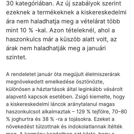
30 kategóriában. Az új szabályok szerint
ezeknek a termékeknek a kiskereskedelmi
ára nem haladhatja meg a vételárat több
mint 10 % -kal. Azon tételeknél, ahol a
haszonkulcs már a küszöb alatt volt, az
árak nem haladhatják meg a januári
szintet.
A rendeletet január óta megújult élelmiszerárak
megnövekedett emelkedése ösztönözte,
különösen a háztartások által leginkább vásárolt
alapvető kapcsok esetében. Zsigó kiemelte, hogy
a kiskereskedelmi láncok aránytalanul magas
haszonkulcsot alkalmaztak – 129 % tejfölre, 70–80
% joghurtra és 38 % -ra a tojásokra. Ezeket a
növekedést túlzottnak és indokolatlannak ítélték