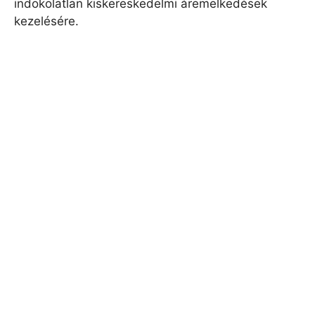
indokolatlan kiskereskedelmi áremelkedések
kezelésére.