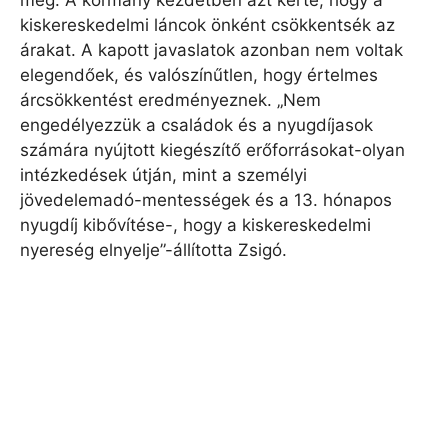
meg. A kormány kezdetben azt kérte, hogy a
kiskereskedelmi láncok önként csökkentsék az
árakat. A kapott javaslatok azonban nem voltak
elegendőek, és valószínűtlen, hogy értelmes
árcsökkentést eredményeznek. „Nem
engedélyezzük a családok és a nyugdíjasok
számára nyújtott kiegészítő erőforrásokat-olyan
intézkedések útján, mint a személyi
jövedelemadó-mentességek és a 13. hónapos
nyugdíj kibővítése-, hogy a kiskereskedelmi
nyereség elnyelje”-állította Zsigó.