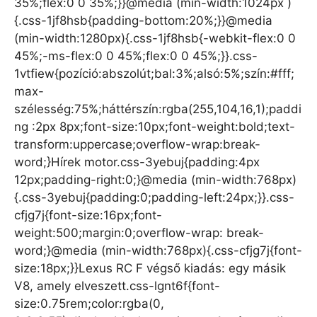
35%;flex:0 0 35%;}}@media (min-width:1024px )
{.css-1jf8hsb{padding-bottom:20%;}}@media
(min-width:1280px){.css-1jf8hsb{-webkit-flex:0 0
45%;-ms-flex:0 0 45%;flex:0 0 45%;}}.css-
1vtfiew{pozíció:abszolút;bal:3%;alsó:5%;szín:#fff;
max-
szélesség:75%;háttérszín:rgba(255,104,16,1);paddi
ng :2px 8px;font-size:10px;font-weight:bold;text-
transform:uppercase;overflow-wrap:break-
word;}Hírek motor.css-3yebuj{padding:4px
12px;padding-right:0;}@media (min-width:768px)
{.css-3yebuj{padding:0;padding-left:24px;}}.css-
cfjg7j{font-size:16px;font-
weight:500;margin:0;overflow-wrap: break-
word;}@media (min-width:768px){.css-cfjg7j{font-
size:18px;}}Lexus RC F végső kiadás: egy másik
V8, amely elveszett.css-lgnt6f{font-
size:0.75rem;color:rgba(0,