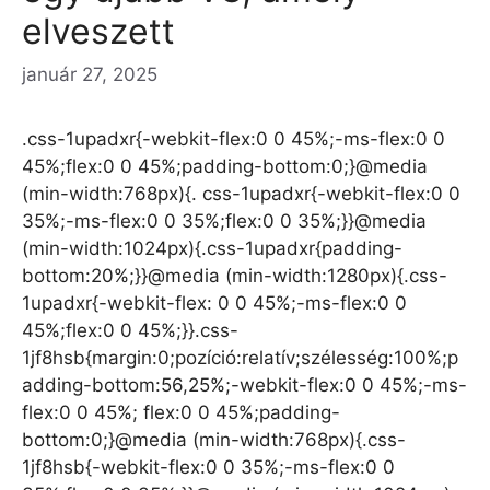
elveszett
január 27, 2025
.css-1upadxr{-webkit-flex:0 0 45%;-ms-flex:0 0
45%;flex:0 0 45%;padding-bottom:0;}@media
(min-width:768px){. css-1upadxr{-webkit-flex:0 0
35%;-ms-flex:0 0 35%;flex:0 0 35%;}}@media
(min-width:1024px){.css-1upadxr{padding-
bottom:20%;}}@media (min-width:1280px){.css-
1upadxr{-webkit-flex: 0 0 45%;-ms-flex:0 0
45%;flex:0 0 45%;}}.css-
1jf8hsb{margin:0;pozíció:relatív;szélesség:100%;p
adding-bottom:56,25%;-webkit-flex:0 0 45%;-ms-
flex:0 0 45%; flex:0 0 45%;padding-
bottom:0;}@media (min-width:768px){.css-
1jf8hsb{-webkit-flex:0 0 35%;-ms-flex:0 0