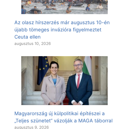
Az olasz hírszerzés már augusztus 10-én
újabb tömeges invázióra figyelmeztet
Ceuta ellen
augusztus 10, 2026
Magyarország új külpolitikai építészei a
„Teljes szünetet” vázolják a MAGA táborral
augusztus 9, 2026