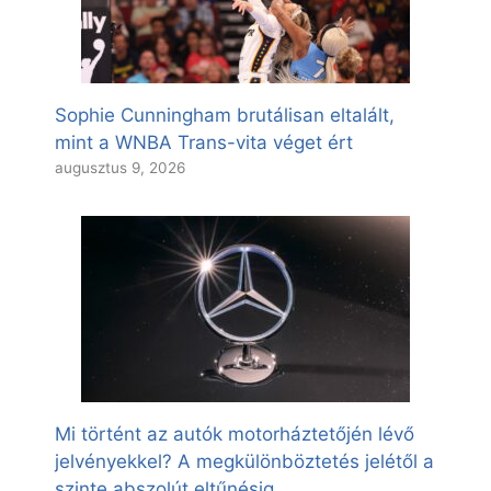
Sophie Cunningham brutálisan eltalált,
mint a WNBA Trans-vita véget ért
augusztus 9, 2026
Mi történt az autók motorháztetőjén lévő
jelvényekkel? A megkülönböztetés jelétől a
szinte abszolút eltűnésig