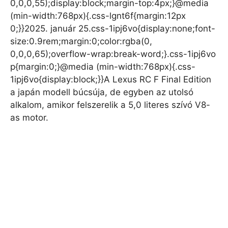
0,0,0,55);display:block;margin-top:4px;}@media
(min-width:768px){.css-lgnt6f{margin:12px
0;}}2025. január 25.css-1ipj6vo{display:none;font-
size:0.9rem;margin:0;color:rgba(0,
0,0,0,65);overflow-wrap:break-word;}.css-1ipj6vo
p{margin:0;}@media (min-width:768px){.css-
1ipj6vo{display:block;}}A Lexus RC F Final Edition
a japán modell búcsúja, de egyben az utolsó
alkalom, amikor felszerelik a 5,0 literes szívó V8-
as motor.