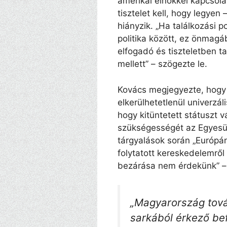
amerikai elnökkel kapcsola
tisztelet kell, hogy legyen
hiányzik. „Ha találkozási 
politika között, ez önmagá
elfogadó és tiszteletben t
mellett” – szögezte le.
Kovács megjegyezte, hogy
elkerülhetetlenül univerzál
hogy kitüntetett státuszt 
szükségességét az Egyesül
tárgyalások során „Európá
folytatott kereskedelemről 
bezárása nem érdekünk” –
„Magyarország továb
sarkából érkező be