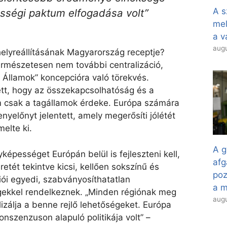
A s
ességi paktum elfogadása volt”
mel
a v
augu
elyreállításának Magyarország receptje?
ermészetesen nem további centralizáció,
 Államok” koncepcióra való törekvés.
ett, hogy az összekapcsolhatóság és a
m csak a tagállamok érdeke. Európa számára
enyelőnyt jelentett, amely megerősíti jólétét
melte ki.
A g
yképességet Európán belül is fejleszteni kell,
afg
etét tekintve kicsi, kellően sokszínű és
poz
iói egyedi, szabványosíthatatlan
a 
gekkel rendelkeznek. „Minden régiónak meg
augu
izálja a benne rejlő lehetőségeket. Európa
onszenzuson alapuló politikája volt” –