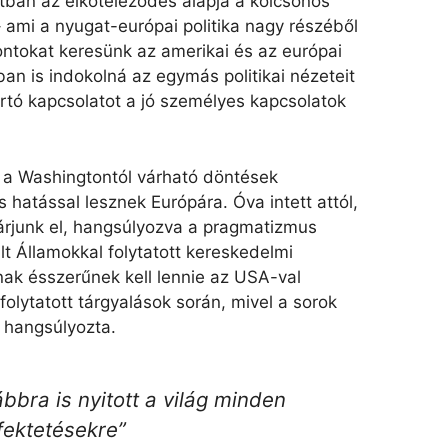
tban az elköteleződés alapja a kölcsönös
 – ami a nyugat-európai politika nagy részéből
pontokat keresünk az amerikai és az európai
ban is indokolná az egymás politikai nézeteit
artó kapcsolatot a jó személyes kapcsolatok
 a Washingtontól várható döntések
is hatással lesznek Európára. Óva intett attól,
várjunk el, hangsúlyozva a pragmatizmus
t Államokkal folytatott kereskedelmi
nak ésszerűnek kell lennie az USA-val
folytatott tárgyalások során, mivel a sorok
 hangsúlyozta.
bra is nyitott a világ minden
fektetésekre”