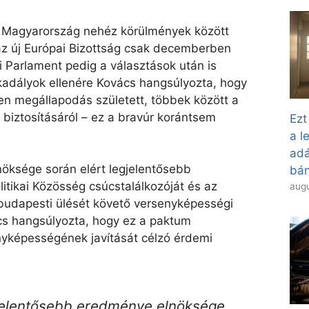
y Magyarország nehéz körülmények között
, az új Európai Bizottság csak decemberben
ai Parlament pedig a választások után is
akadályok ellenére Kovács hangsúlyozta, hogy
n megállapodás született, többek között a
s biztosításáról – ez a bravúr korántsem
Ezt
a l
adá
öksége során elért legjelentősebb
bán
itikai Közösség csúcstalálkozóját és az
augu
 budapesti ülését követő versenyképességi
cs hangsúlyozta, hogy ez a paktum
yképességének javítását célzó érdemi
jelentősebb eredménye elnöksége