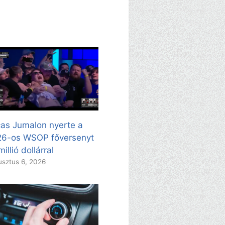
as Jumalon nyerte a
26-os WSOP főversenyt
millió dollárral
sztus 6, 2026