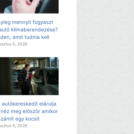
yleg mennyit fogyaszt
autó klímaberendezése?
den, amit tudnia kell
sztus 6, 2026
 autókereskedő elárulja
 néz meg először amikor
zámít egy kocsit
sztus 6, 2026