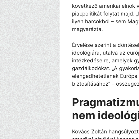
következő amerikai elnök v
piacpolitikát folytat majd
ilyen harcokból – sem Mag
magyarázta.
Érvelése szerint a döntése
ideológiára, utalva az eur
intézkedéseire, amelyek g
gazdálkodókat. „A gyakorla
elengedhetetlenek Európa
biztosításához” – összegez
Pragmatizmu
nem ideológ
Kovács Zoltán hangsúlyoz