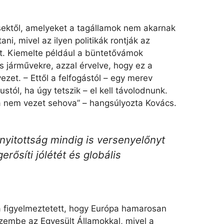
ésektől, amelyeket a tagállamok nem akarnak
i, mivel az ilyen politikák rontják az
t. Kiemelte például a büntetővámok
os járművekre, azzal érvelve, hogy ez a
zet. – Ettől a felfogástól – egy merev
tól, ha úgy tetszik – el kell távolodnunk.
ja nem vezet sehova” – hangsúlyozta Kovács.
yitottság mindig is versenyelőnyt
erősíti jólétét és globális
a figyelmeztetett, hogy Európa hamarosan
szembe az Egyesült Államokkal, mivel a