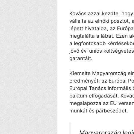
Kovács azzal kezdte, hog
vállalta az elnöki posztot
lépett hivatalba, az Európ
megtalálta a lábát. Ezen 
a legfontosabb kérdésekbe
jövő évi uniós költségveté
garantált.
Kiemelte Magyarország eln
eredményét: az Európai Pol
Európai Tanács informális
paktum elfogadását. Ková
megalapozza az EU versen
munkát és párbeszédet.
„Magyarország leg