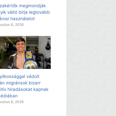
zakértők megmondják
yik váltó bírja legtovább
árosi használatot
sztus 6, 2026
yilkossággal vádolt
án migránsok bizarr
itív híradásokat kapnak
médiában
sztus 6, 2026