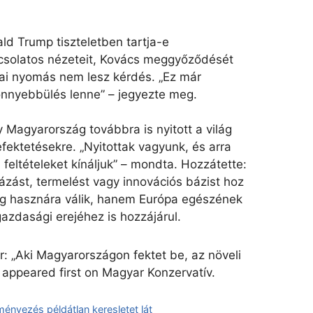
ld Trump tiszteletben tartja-e
csolatos nézeteit, Kovács meggyőződését
giai nyomás nem lesz kérdés. „Ez már
nyebbülés lenne” – jegyezte meg.
Magyarország továbbra is nyitott a világ
ektetésekre. „Nyitottak vagyunk, és arra
 feltételeket kínáljuk” – mondta. Hozzátette:
zást, termelést vagy innovációs bázist hoz
ág hasznára válik, hanem Európa egészének
zdasági erejéhez is hozzájárul.
r: „Aki Magyarországon fektet be, az növeli
appeared first on Magyar Konzervatív.
ényezés példátlan keresletet lát