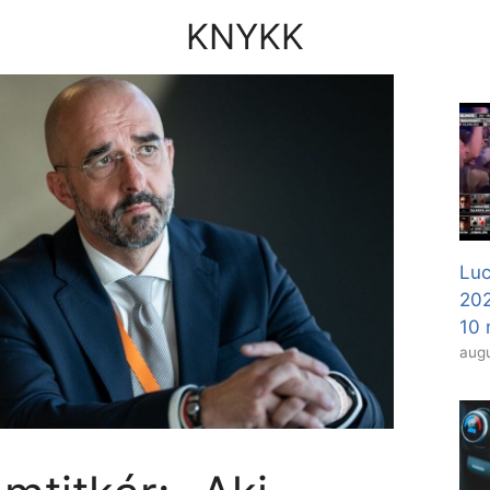
KNYKK
Luc
20
10 
augu