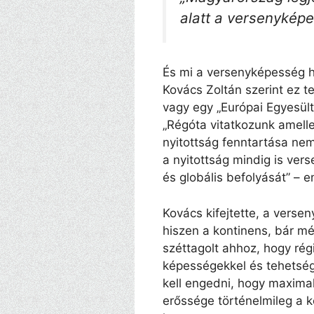
alatt a versenykép
És mi a versenyképesség h
Kovács Zoltán szerint ez t
vagy egy „Európai Egyesült
„Régóta vitatkozunk amell
nyitottság fenntartása ne
a nyitottság mindig is vers
és globális befolyását” – e
Kovács kifejtette, a versen
hiszen a kontinens, bár mér
széttagolt ahhoz, hogy rég
képességekkel és tehetsé
kell engedni, hogy maximal
erőssége történelmileg a k