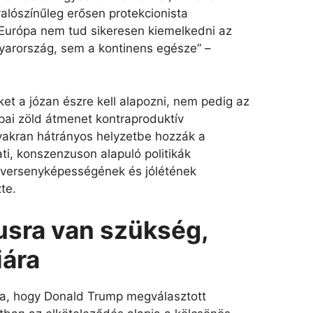
alószínűleg erősen protekcionista
. „Európa nem tud sikeresen kiemelkedni az
yarország, sem a kontinens egésze” –
ket a józan észre kell alapozni, nem pedig az
ópai zöld átmenet kontraproduktív
yakran hátrányos helyzetbe hozzák a
ti, konszenzuson alapuló politikák
 versenyképességének és jólétének
te.
sra van szükség,
iára
ta, hogy Donald Trump megválasztott