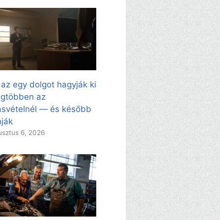
 az egy dolgot hagyják ki
egtöbben az
svételnél — és később
ják
sztus 6, 2026