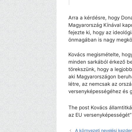
Arra a kérdésre, hogy Dona
Magyarország Kínával kap
fejezte ki, hogy az ideoló
önmagában is nagy megkön
Kovács megismételte, hogy 
minden sarkából érkező bef
törekszünk, hogy a legjobb
aki Magyarországon beruhá
létre, az nemcsak az orsz
versenyképességéhez és ga
The post Kovács államtitká
az EU versenyképességét” 
A környezeti nevelési kezdem