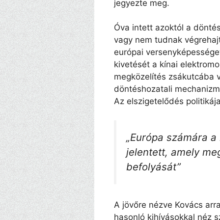
jegyezte meg.
Óva intett azoktól a dönt
vagy nem tudnak végrehajtan
európai versenyképessége
kivetését a kínai elektrom
megközelítés zsákutcába ve
döntéshozatali mechanizmus
Az elszigetelődés politiká
„Európa számára a n
jelentett, amely meg
befolyását”
A jövőre nézve Kovács arr
hasonló kihívásokkal néz 