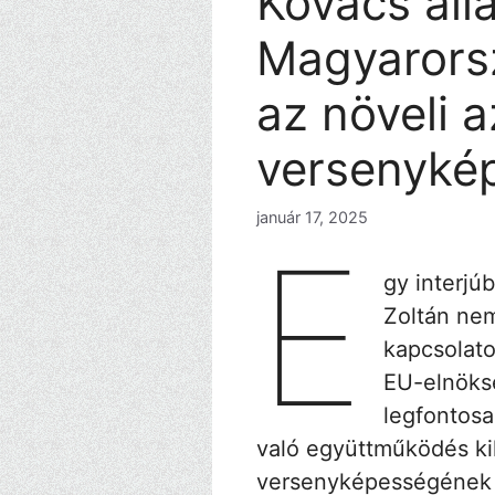
Kovács álla
Magyarorsz
az növeli 
versenyké
január 17, 2025
E
gy interjú
Zoltán ne
kapcsolato
EU-elnöksé
legfontosa
való együttműködés kil
versenyképességének j