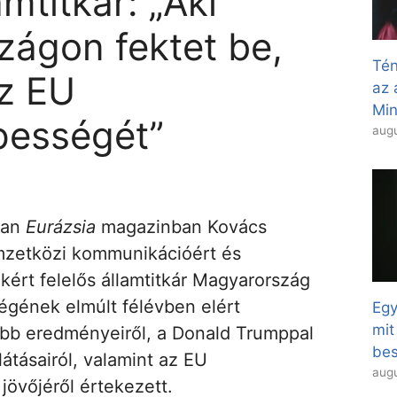
mtitkár: „Aki
ágon fektet be,
Tén
az EU
az 
Min
pességét”
augu
ban
Eurázsia
magazinban Kovács
mzetközi kommunikációért és
kért felelős államtitkár Magyarország
gének elmúlt félévben elért
Egy
mit
bb eredményeiről, a Donald Trumppal
bes
átásairól, valamint az EU
augu
övőjéről értekezett.