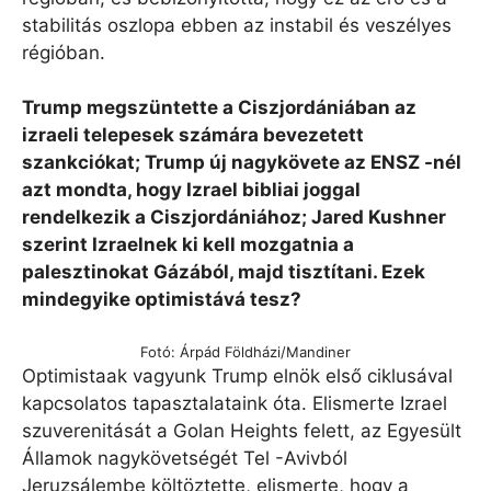
stabilitás oszlopa ebben az instabil és veszélyes
régióban.
Trump megszüntette a Ciszjordániában az
izraeli telepesek számára bevezetett
szankciókat; Trump új nagykövete az ENSZ -nél
azt mondta, hogy Izrael bibliai joggal
rendelkezik a Ciszjordániához; Jared Kushner
szerint Izraelnek ki kell mozgatnia a
palesztinokat Gázából, majd tisztítani. Ezek
mindegyike optimistává tesz?
Fotó: Árpád Földházi/Mandiner
Optimistaak vagyunk Trump elnök első ciklusával
kapcsolatos tapasztalataink óta. Elismerte Izrael
szuverenitását a Golan Heights felett, az Egyesült
Államok nagykövetségét Tel -Avivból
Jeruzsálembe költöztette, elismerte, hogy a