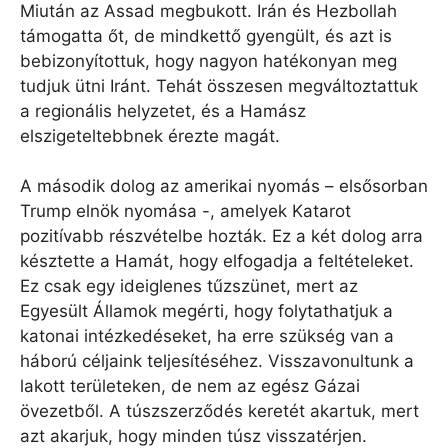
Miután az Assad megbukott. Irán és Hezbollah
támogatta őt, de mindkettő gyengült, és azt is
bebizonyítottuk, hogy nagyon hatékonyan meg
tudjuk ütni Iránt. Tehát összesen megváltoztattuk
a regionális helyzetet, és a Hamász
elszigeteltebbnek érezte magát.
A második dolog az amerikai nyomás – elsősorban
Trump elnök nyomása -, amelyek Katarot
pozitívabb részvételbe hozták. Ez a két dolog arra
késztette a Hamát, hogy elfogadja a feltételeket.
Ez csak egy ideiglenes tűzszünet, mert az
Egyesült Államok megérti, hogy folytathatjuk a
katonai intézkedéseket, ha erre szükség van a
háború céljaink teljesítéséhez. Visszavonultunk a
lakott területeken, de nem az egész Gázai
övezetből. A túszszerződés keretét akartuk, mert
azt akarjuk, hogy minden túsz visszatérjen.