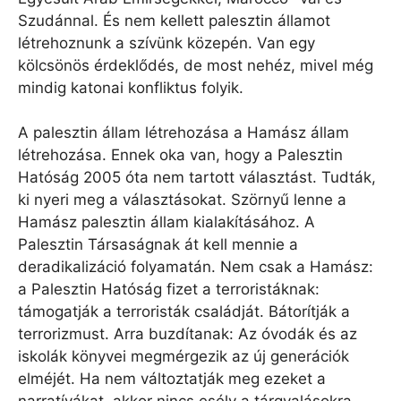
Szudánnal. És nem kellett palesztin államot
létrehoznunk a szívünk közepén. Van egy
kölcsönös érdeklődés, de most nehéz, mivel még
mindig katonai konfliktus folyik.
A palesztin állam létrehozása a Hamász állam
létrehozása. Ennek oka van, hogy a Palesztin
Hatóság 2005 óta nem tartott választást. Tudták,
ki nyeri meg a választásokat. Szörnyű lenne a
Hamász palesztin állam kialakításához. A
Palesztin Társaságnak át kell mennie a
deradikalizáció folyamatán. Nem csak a Hamász:
a Palesztin Hatóság fizet a terroristáknak:
támogatják a terroristák családját. Bátorítják a
terrorizmust. Arra buzdítanak: Az óvodák és az
iskolák könyvei megmérgezik az új generációk
elméjét. Ha nem változtatják meg ezeket a