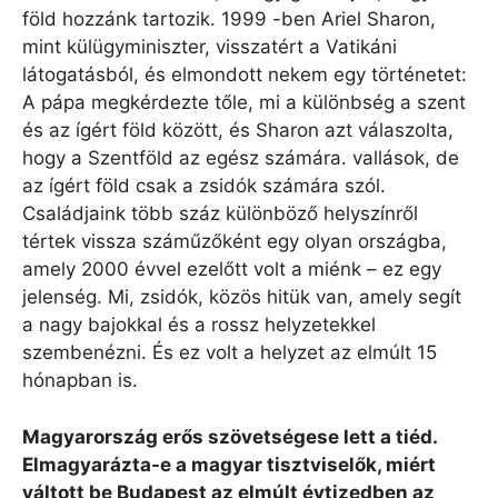
föld hozzánk tartozik. 1999 -ben Ariel Sharon,
mint külügyminiszter, visszatért a Vatikáni
látogatásból, és elmondott nekem egy történetet:
A pápa megkérdezte tőle, mi a különbség a szent
és az ígért föld között, és Sharon azt válaszolta,
hogy a Szentföld az egész számára. vallások, de
az ígért föld csak a zsidók számára szól.
Családjaink több száz különböző helyszínről
tértek vissza száműzőként egy olyan országba,
amely 2000 évvel ezelőtt volt a miénk – ez egy
jelenség. Mi, zsidók, közös hitük van, amely segít
a nagy bajokkal és a rossz helyzetekkel
szembenézni. És ez volt a helyzet az elmúlt 15
hónapban is.
Magyarország erős szövetségese lett a tiéd.
Elmagyarázta-e a magyar tisztviselők, miért
váltott be Budapest az elmúlt évtizedben az