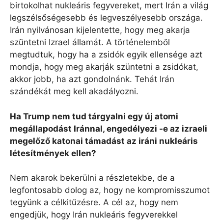
birtokolhat nukleáris fegyvereket, mert Irán a világ
legszélsőségesebb és legveszélyesebb országa.
Irán nyilvánosan kijelentette, hogy meg akarja
szüntetni Izrael államát. A történelemből
megtudtuk, hogy ha a zsidók egyik ellensége azt
mondja, hogy meg akarják szüntetni a zsidókat,
akkor jobb, ha azt gondolnánk. Tehát Irán
szándékát meg kell akadályozni.
Ha Trump nem tud tárgyalni egy új atomi
megállapodást Iránnal, engedélyezi -e az izraeli
megelőző katonai támadást az iráni nukleáris
létesítmények ellen?
Nem akarok bekerülni a részletekbe, de a
legfontosabb dolog az, hogy ne kompromisszumot
tegyünk a célkitűzésre. A cél az, hogy nem
engedjük, hogy Irán nukleáris fegyverekkel