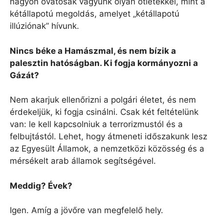
nagyon óvatosak vagyunk olyan ötletekkel, mint a
kétállapotú megoldás, amelyet „kétállapotú
illúziónak” hívunk.
Nincs béke a Hamászmal, és nem bízik a
palesztin hatóságban. Ki fogja kormányozni a
Gázát?
Nem akarjuk ellenőrizni a polgári életet, és nem
érdekeljük, ki fogja csinálni. Csak két feltételünk
van: le kell kapcsolniuk a terrorizmustól és a
felbujtástól. Lehet, hogy átmeneti időszakunk lesz
az Egyesült Államok, a nemzetközi közösség és a
mérsékelt arab államok segítségével.
Meddig? Évek?
Igen. Amíg a jövőre van megfelelő hely.