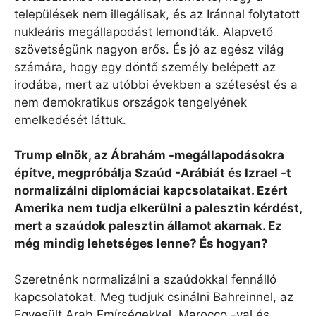
települések nem illegálisak, és az Iránnal folytatott
nukleáris megállapodást lemondták. Alapvető
szövetségünk nagyon erős. És jó az egész világ
számára, hogy egy döntő személy belépett az
irodába, mert az utóbbi években a szétesést és a
nem demokratikus országok tengelyének
emelkedését láttuk.
Trump elnök, az Ábrahám -megállapodásokra
építve, megpróbálja Szaúd -Arábiát és Izrael -t
normalizálni diplomáciai kapcsolataikat. Ezért
Amerika nem tudja elkerülni a palesztin kérdést,
mert a szaúdok palesztin államot akarnak. Ez
még mindig lehetséges lenne? És hogyan?
Szeretnénk normalizálni a szaúdokkal fennálló
kapcsolatokat. Meg tudjuk csinálni Bahreinnel, az
Egyesült Arab Emírségekkel, Marocco -val és