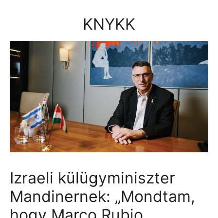
Kilépés
a
KNYKK
tartalomba
Izraeli külügyminiszter
Mandinernek: „Mondtam,
hogy Marco Rubio