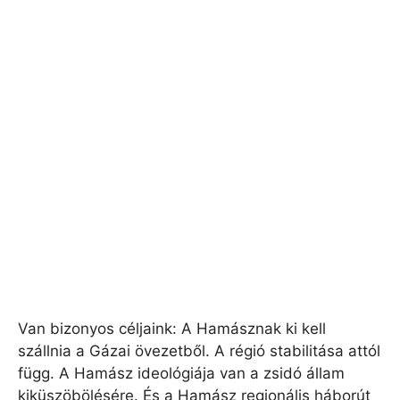
Van bizonyos céljaink: A Hamásznak ki kell
szállnia a Gázai övezetből. A régió stabilitása attól
függ. A Hamász ideológiája van a zsidó állam
kiküszöbölésére. És a Hamász regionális háborút