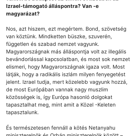
Izrael-támogató álláspontra? Van -e
magyarázat?
Nos, azt hiszem, ezt megértem. Bond, szövetség
van köztünk. Mindketten büszke, szuverén,
független és szabad nemzet vagyunk.
Magyarországnak más álláspontja volt az illegális
bevándorlással kapcsolatban, és most sok nemzet
elismeri, hogy Magyarországnak igaza volt. Most
látják, hogy a radikális iszlám milyen fenyegetést
jelent. Izrael tudja, mert közelebb vagyunk hozzá,
de most Európában vannak nagy muszlim
közösségek is, így Európa hasonló dolgokat
tapasztalhat meg, mint amit a Közel -Keleten
tapasztalunk.
És természetesen fennáll a kötés Netanyahu
miniszterelnök és Orbán miniszterelnök között –