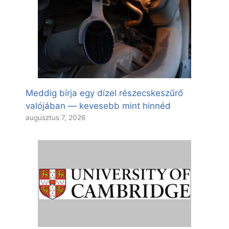
Meddig bírja egy dízel részecskeszűrő
valójában — kevesebb mint hinnéd
augusztus 7, 2026