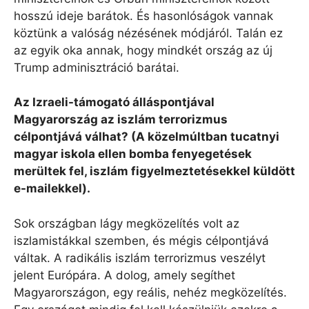
hosszú ideje barátok. És hasonlóságok vannak
köztünk a valóság nézésének módjáról. Talán ez
az egyik oka annak, hogy mindkét ország az új
Trump adminisztráció barátai.
Az Izraeli-támogató álláspontjával
Magyarország az iszlám terrorizmus
célpontjává válhat? (A közelmúltban tucatnyi
magyar iskola ellen bomba fenyegetések
merültek fel, iszlám figyelmeztetésekkel küldött
e-mailekkel).
Sok országban lágy megközelítés volt az
iszlamistákkal szemben, és mégis célpontjává
váltak. A radikális iszlám terrorizmus veszélyt
jelent Európára. A dolog, amely segíthet
Magyarországon, egy reális, nehéz megközelítés.