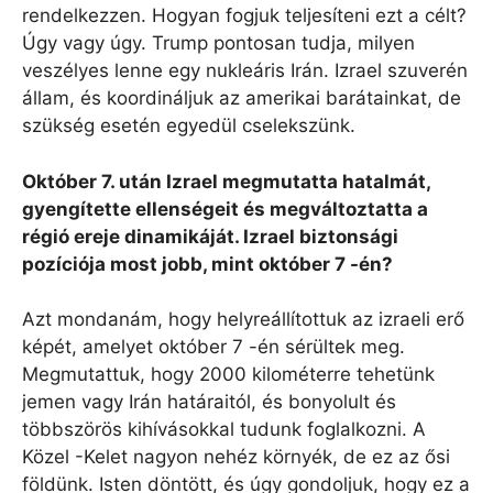
rendelkezzen. Hogyan fogjuk teljesíteni ezt a célt?
Úgy vagy úgy. Trump pontosan tudja, milyen
veszélyes lenne egy nukleáris Irán. Izrael szuverén
állam, és koordináljuk az amerikai barátainkat, de
szükség esetén egyedül cselekszünk.
Október 7. után Izrael megmutatta hatalmát,
gyengítette ellenségeit és megváltoztatta a
régió ereje dinamikáját. Izrael biztonsági
pozíciója most jobb, mint október 7 -én?
Azt mondanám, hogy helyreállítottuk az izraeli erő
képét, amelyet október 7 -én sérültek meg.
Megmutattuk, hogy 2000 kilométerre tehetünk
jemen vagy Irán határaitól, és bonyolult és
többszörös kihívásokkal tudunk foglalkozni. A
Közel -Kelet nagyon nehéz környék, de ez az ősi
földünk. Isten döntött, és úgy gondoljuk, hogy ez a