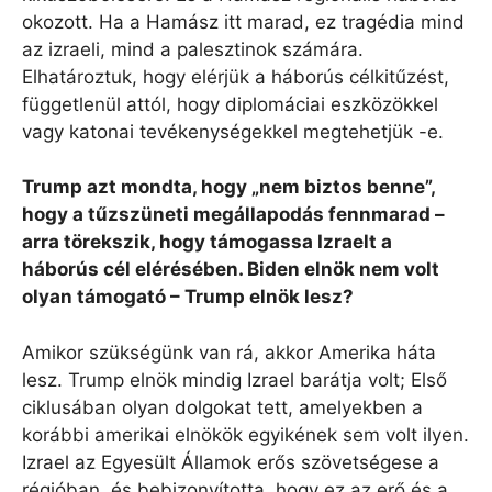
okozott. Ha a Hamász itt marad, ez tragédia mind
az izraeli, mind a palesztinok számára.
Elhatároztuk, hogy elérjük a háborús célkitűzést,
függetlenül attól, hogy diplomáciai eszközökkel
vagy katonai tevékenységekkel megtehetjük -e.
Trump azt mondta, hogy „nem biztos benne”,
hogy a tűzszüneti megállapodás fennmarad –
arra törekszik, hogy támogassa Izraelt a
háborús cél elérésében. Biden elnök nem volt
olyan támogató – Trump elnök lesz?
Amikor szükségünk van rá, akkor Amerika háta
lesz. Trump elnök mindig Izrael barátja volt; Első
ciklusában olyan dolgokat tett, amelyekben a
korábbi amerikai elnökök egyikének sem volt ilyen.
Izrael az Egyesült Államok erős szövetségese a
régióban, és bebizonyította, hogy ez az erő és a