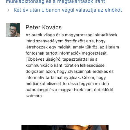
munkabiztonság és a megtakarítások iránt
Két év után Libanon végül választja az elnököt
Peter Kovács
Az autók világa és a magyarországi aktualitások
iránti szenvedélyem ösztönzött arra, hogy
létrehozzak egy médiát, amely tükrözi az általam
fontosnak tartott információk megosztását.
Többéves újságírói tapasztalattal és a
kommunikáció iránti töretlen lelkesedéssel
dolgozom azon, hogy olvasóimnak érdekes és
informatív tartalmat nyújtsak. Célom, hogy
médiánkat elismert forrássá tegyem minden
autórajongó és a magyar hírek iránt érdeklődő
számára.