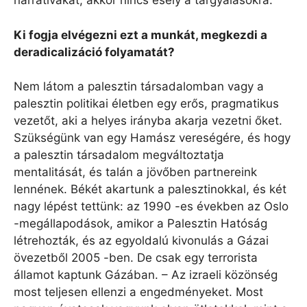
narratívákat, akkor nincs esély a tárgyalásokra.
Ki fogja elvégezni ezt a munkát, megkezdi a
deradicalizáció folyamatát?
Nem látom a palesztin társadalomban vagy a
palesztin politikai életben egy erős, pragmatikus
vezetőt, aki a helyes irányba akarja vezetni őket.
Szükségünk van egy Hamász vereségére, és hogy
a palesztin társadalom megváltoztatja
mentalitását, és talán a jövőben partnereink
lennének. Békét akartunk a palesztinokkal, és két
nagy lépést tettünk: az 1990 -es években az Oslo
-megállapodások, amikor a Palesztin Hatóság
létrehozták, és az egyoldalú kivonulás a Gázai
övezetből 2005 -ben. De csak egy terrorista
államot kaptunk Gázában. – Az izraeli közönség
most teljesen ellenzi a engedményeket. Most