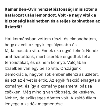
Itamar Ben-Gvir nemzetbiztonsági miniszter a
határozat után lemondott. Volt -e nagy viták a
biztonsági kabinetben és a teljes kabinetben az
üzletről?
Hat kormányban vettem részt, és elmondhatom,
hogy ez volt az egyik legsúlyosabb és
fájdalmasabb vita. Ennek oka egyértelmű: Nehéz
árat fizetettünk, mert cserébe engedtük fel a
terroristákat, és ez nem könnyű. Valójában
Izraelben van egy belső vita. Országunk
demokrácia, nagyon sok ember ellenzi az üzletet,
és ezt az érvet is értik. Az egyik frakció elhagyta a
kormányt, és így a kormány parlamenti bázisa
csökken. Még mindig van többség, de keskeny.
Nehéz, de szükséges döntés volt. A zsidó állam
lényege a zsidók megmentése.