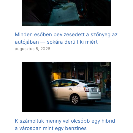
Minden esőben bevizesedett a szőnyeg az
autójában — sokára derült ki miért
augusztus 5, 2026
Kiszámoltuk mennyivel olcsóbb egy hibrid
a városban mint egy benzines