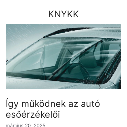
Kilépés
a
KNYKK
tartalomba
Így működnek az autó
esőérzékelői
március 20, 2025