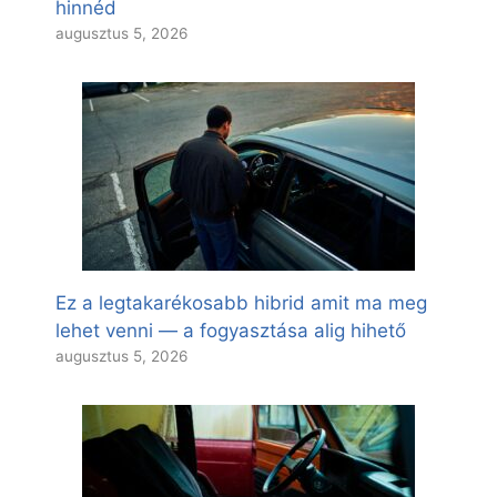
hinnéd
augusztus 5, 2026
Ez a legtakarékosabb hibrid amit ma meg
lehet venni — a fogyasztása alig hihető
augusztus 5, 2026