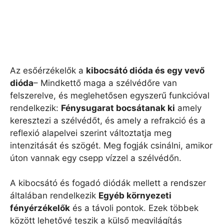
Az esőérzékelők a
kibocsátó dióda és egy vevő
dióda
– Mindkettő maga a szélvédőre van
felszerelve, és meglehetősen egyszerű funkcióval
rendelkezik:
Fénysugarat bocsátanak ki
amely
keresztezi a szélvédőt, és amely a refrakció és a
reflexió alapelvei szerint változtatja meg
intenzitását és szögét. Meg fogják csinálni, amikor
úton vannak egy csepp vízzel a szélvédőn.
A kibocsátó és fogadó diódák mellett a rendszer
általában rendelkezik
Egyéb környezeti
fényérzékelők
és a távoli pontok. Ezek többek
között lehetővé teszik a külső megvilágítás