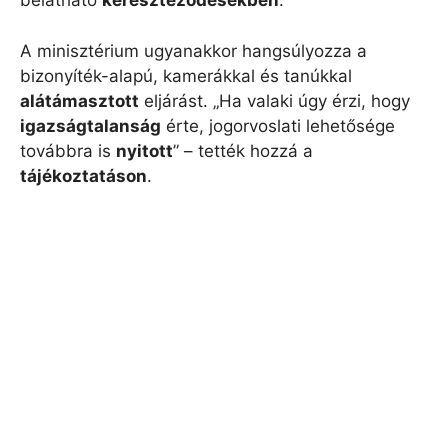
belátható
kereszteződésekben
.
A minisztérium ugyanakkor hangsúlyozza a
bizonyíték-alapú, kamerákkal és tanúkkal
alátámasztott
eljárást. „Ha valaki úgy érzi, hogy
igazságtalanság
érte, jogorvoslati lehetősége
továbbra is
nyitott
” – tették hozzá a
tájékoztatáson
.