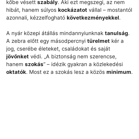
kőbe vésett
szabály
. Aki ezt megszegi, az nem
hibát, hanem súlyos
kockázatot
vállal – mostantól
azonnali, kézzelfogható
következményekkel
.
A nyár közepi átállás mindannyiunknak
tanulság
.
A zebra előtt egy másodpercnyi
türelmet
kér a
jog, cserébe életeket, családokat és saját
jövőnket
védi. „A biztonság nem szerencse,
hanem
szokás
” – idézik gyakran a közlekedési
oktatók
. Most ez a szokás lesz a közös
minimum
.