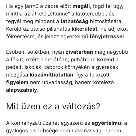
Ha egy jármű a zebra előtt
megáll
, fogd fel úgy,
mintha az átkelő „eltűnne” a látóteredből, és
tegyél meg mindent a
láthatóság
biztosítására.
Kerüld az utolsó pillanatos
kikerülést
, ne adj okot
félreértésre, és jelezz egyértelmű
fényjelzéssel
.
Esőben, sötétben, nyári
zivatarban
még nagyobb
a fékút, ezért előrelátóan, puhábban
kezeld
a
pedált. Iskolák, táborok környékén a gyerekek
mozgása
kiszámíthatatlan
, így a fokozott
figyelem
nem udvariasság, hanem kötelező
alapszabály
.
Mit üzen ez a változás?
A kormányzati üzenet egyszerű és
egyértelmű
: a
gyalogos elsőbbsége nem udvariasság, hanem