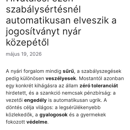
szabálysértésnél
automatikusan elveszik a
jogosítványt nyár
közepétől
május 19, 2026
A nyári forgalom mindig
sűrű
, a szabályszegések
pedig különösen
veszélyesek
. Mostantól azonban
egy konkrét kihágásra az állam
zéró toleranciát
hirdetett, és a szankció nemcsak pénzbírság: a
vezetői
engedély
is automatikusan ugrik. A
döntés célja világos: a legsérülékenyebb
közlekedők, a
gyalogosok
és a gyermekek
fokozott
védelme
.