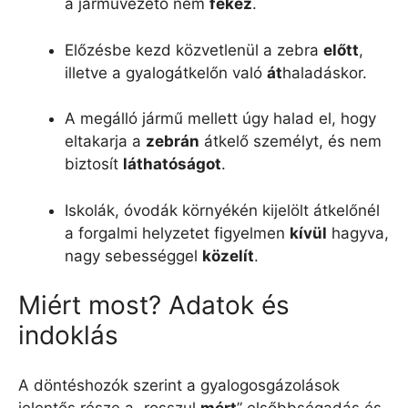
a járművezető nem
fékez
.
Előzésbe kezd közvetlenül a zebra
előtt
,
illetve a gyalogátkelőn való
át
haladáskor.
A megálló jármű mellett úgy halad el, hogy
eltakarja a
zebrán
átkelő személyt, és nem
biztosít
láthatóságot
.
Iskolák, óvodák környékén kijelölt átkelőnél
a forgalmi helyzetet figyelmen
kívül
hagyva,
nagy sebességgel
közelít
.
Miért most? Adatok és
indoklás
A döntéshozók szerint a gyalogosgázolások
jelentős része a „rosszul
mért
” elsőbbségadás és