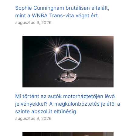
Sophie Cunningham brutálisan eltalált,
mint a WNBA Trans-vita véget ért
augusztus 9, 2026
Mi történt az autók motorháztetőjén lévő
jelvényekkel? A megkülönböztetés jelétől a
szinte abszolút eltűnésig
augusztus 9, 2026