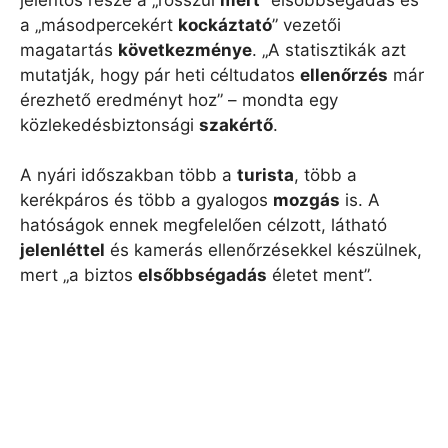
a „másodpercekért
kockáztató
” vezetői
magatartás
következménye
. „A statisztikák azt
mutatják, hogy pár heti céltudatos
ellenőrzés
már
érezhető eredményt hoz” – mondta egy
közlekedésbiztonsági
szakértő
.
A nyári időszakban több a
turista
, több a
kerékpáros és több a gyalogos
mozgás
is. A
hatóságok ennek megfelelően célzott, látható
jelenléttel
és kamerás ellenőrzésekkel készülnek,
mert „a biztos
elsőbbségadás
életet ment”.