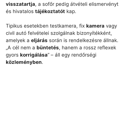
visszatartja
, a sofőr pedig átvételi elismervényt
és hivatalos
tájékoztatót
kap.
Tipikus esetekben testkamera, fix
kamera
vagy
civil autó felvételei szolgálnak bizonyítékként,
amelyek a
eljárás
során is rendelkezésre állnak.
„A cél nem a
büntetés
, hanem a rossz reflexek
gyors
korrigálása
” – áll egy rendőrségi
közleményben
.