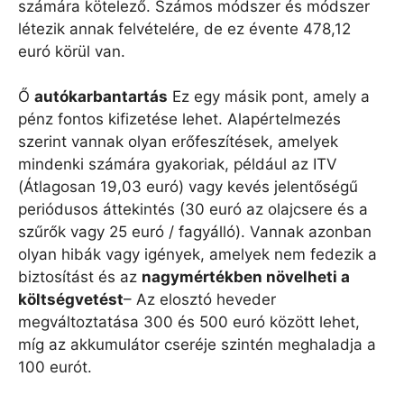
számára kötelező. Számos módszer és módszer
létezik annak felvételére, de ez évente 478,12
euró körül van.
Ő
autókarbantartás
Ez egy másik pont, amely a
pénz fontos kifizetése lehet. Alapértelmezés
szerint vannak olyan erőfeszítések, amelyek
mindenki számára gyakoriak, például az ITV
(
Átlagosan 19,03 euró
) vagy kevés jelentőségű
periódusos áttekintés (30 euró az olajcsere és a
szűrők vagy 25 euró / fagyálló). Vannak azonban
olyan hibák vagy igények, amelyek nem fedezik a
biztosítást és az
nagymértékben növelheti a
költségvetést
– Az elosztó heveder
megváltoztatása 300 és 500 euró között lehet,
míg az akkumulátor cseréje szintén meghaladja a
100 eurót.