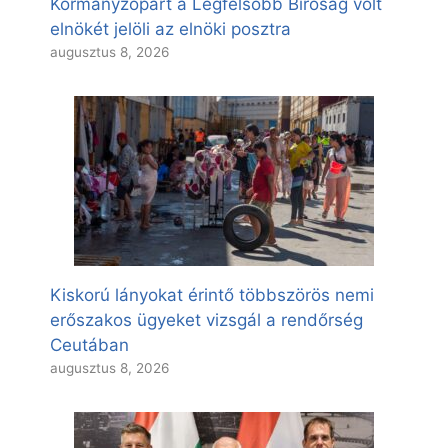
Kormányzópárt a Legfelsőbb Bíróság volt
elnökét jelöli az elnöki posztra
augusztus 8, 2026
Kiskorú lányokat érintő többszörös nemi
erőszakos ügyeket vizsgál a rendőrség
Ceutában
augusztus 8, 2026