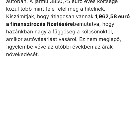
autóban. A jármű 3850,75 euró éves költsége
közül több mint fele felel meg a hitelnek.
Kiszámítják, hogy átlagosan vannak
1,962,58 euró
a finanszírozás fizetésére
bemutatva, hogy
hazánkban nagy a függőség a kölcsönöktől,
amikor autóvásárlást vásárol. Ez nem meglepő,
figyelembe véve az utóbbi években az árak
növekedését.