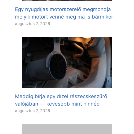
Egy nyugdíjas motorszerelő megmondja
melyik motort venné meg ma is bármikor
augusztus 7, 2026
Meddig bírja egy dízel részecskeszűrő
valójában — kevesebb mint hinnéd
augusztus 7, 2026