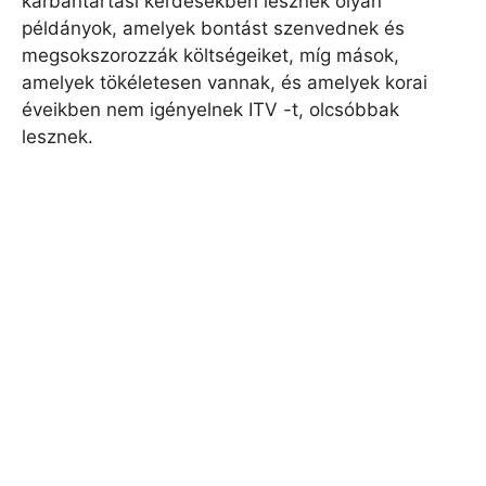
karbantartási kérdésekben lesznek olyan
példányok, amelyek bontást szenvednek és
megsokszorozzák költségeiket, míg mások,
amelyek tökéletesen vannak, és amelyek korai
éveikben nem igényelnek ITV -t, olcsóbbak
lesznek.