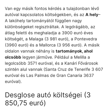
Van egy másik fontos kérdés a tulajdonban lévő
autóval kapcsolatos költségekben, és az
A hely
–
A lakóhely tartományától függően nagy
különbségeket regisztráltak. A legdrágább, az
átlag feletti és meghaladja a 3900 euró éves
költségét, a Malaga (3 981 euró), a Pontevedra
(3960 euró) és a Mallorca (3 956 euró). A másik
oldalon vannak néhány is
tartományok, ahol
olcsóbb
legyen járműve. Például a Melilla a
legolcsóbb 3571 euróval, és a Kanári Fővárosok
szintén alul vannak (Santa Cruz de Tenerife 3 607
euróval és Las Palmas de Gran Canaria 3637
euróval).
Desglose autó költségei (3
850,75 euró)