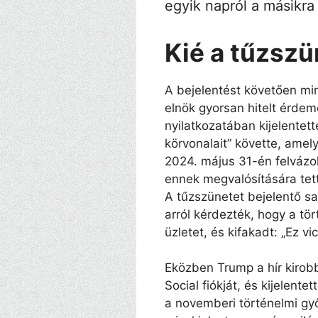
egyik napról a másikra 
Kié a tűzszü
A bejelentést követően mi
elnök gyorsan hitelt érdem
nyilatkozatában kijelentet
körvonalait” követte, amel
2024. május 31-én felvázo
ennek megvalósítására tett
A tűzszünetet bejelentő sa
arról kérdezték, hogy a t
üzletet, és kifakadt: „Ez vi
Eközben Trump a hír kirob
Social fiókját, és kijelent
a novemberi történelmi gy