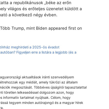
tatta a republikánusok „béke az erőn
mely világos és erőteljes üzenetet küldött a
rható a következő négy évben.
 Több Trump, mint Biden appeared first on
Színház meghirdeti a 2025-ös évadot
tóban? Figyeljen erre a listára a legjobb (és a
magyarországi aktualitások iránti szenvedélyem
létrehozzak egy médiát, amely tükrözi az általam
rmációk megosztását. Többéves újságírói tapasztalattal
nti töretlen lelkesedéssel dolgozom azon, hogy
s informatív tartalmat nyújtsak. Célom, hogy
rrássá tegyem minden autórajongó és a magyar hírek
ra.