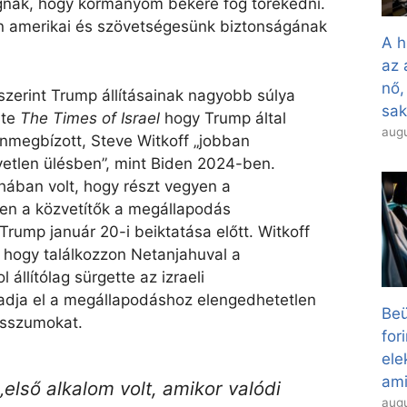
lágnak, hogy kormányom békére fog törekedni.
en amerikai és szövetségesünk biztonságának
A h
az 
nő,
szerint Trump állításainak nagyobb súlya
sa
lte
The Times of Israel
hogy Trump által
augu
lönmegbízott, Steve Witkoff „jobban
etlen ülésben”, mint Biden 2024-ben.
hában volt, hogy részt vegyen a
en a közvetítők a megállapodás
Trump január 20-i beiktatása előtt. Witkoff
 hogy találkozzon Netanjahuval a
 állítólag sürgette az izraeli
gadja el a megállapodáshoz elengedhetetlen
Beü
isszumokat.
for
el
ami
„első alkalom volt, amikor valódi
augu