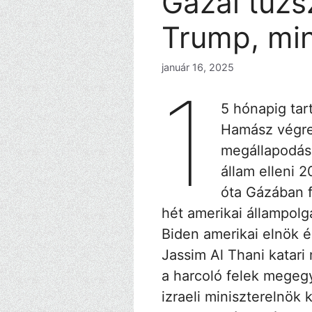
Gázai tűzs
Trump, min
január 16, 2025
1
5 hónapig tar
Hamász végre
megállapodásr
állam elleni 
óta Gázában f
hét amerikai állampolg
Biden amerikai elnök
Jassim Al Thani katari
a harcoló felek megeg
izraeli miniszterelnök 