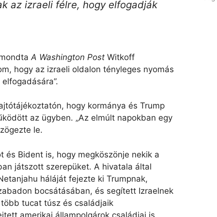
 az izraeli félre, hogy elfogadják
elmondta
A Washington Post
Witkoff
lom, hogy az izraeli oldalon tényleges nyomás
elfogadására”.
sajtótájékoztatón, hogy kormánya és Trump
űködött az ügyben. „Az elmúlt napokban egy
zögezte le.
t és Bident is, hogy megköszönje nekik a
an játszott szerepüket. A hivatala által
Netanjahu háláját fejezte ki Trumpnak,
szabadon bocsátásában, és segített Izraelnek
több tucat túsz és családjaik
tett amerikai állampolgárok családjai is