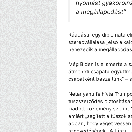
nyomást gyakorolnak
a megállapodást”
Ráadásul egy diplomata 
szerepvállalása „első alka
nehezedik a megállapodás 
Még Biden is elismerte a 
átmeneti csapata együttm
csapatként beszéltünk” – s
Netanyahu felhívta Trumpo
túszszerződés biztosításáb
kiadott közlemény szerint 
amiért „segített a túszok 
abban, hogy véget vessen 
szenvedésének”. A túszul ej