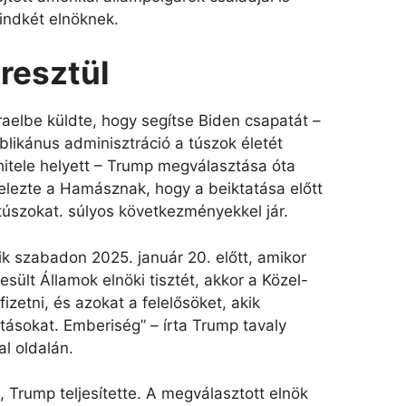
indkét elnöknek.
resztül
zraelbe küldte, hogy segítse Biden csapatát –
blikánus adminisztráció a túszok életét
 hitele helyett – Trump megválasztása óta
elezte a Hamásznak, hogy a beiktatása előtt
szokat. súlyos következményekkel jár.
k szabadon 2025. január 20. előtt, amikor
sült Államok elnöki tisztét, akkor a Közel-
fizetni, és azokat a felelősöket, akik
itásokat. Emberiség” – írta Trump tavaly
l oldalán.
, Trump teljesítette. A megválasztott elnök