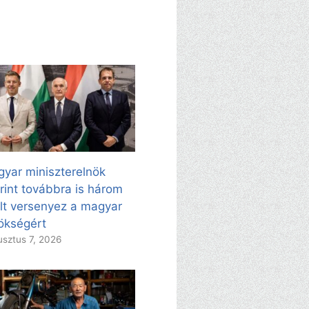
yar miniszterelnök
rint továbbra is három
ölt versenyez a magyar
ökségért
sztus 7, 2026