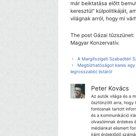
már beiktatása előtt bemu
keresztül” külpolitikáját, a
világnak arról, hogy mi vá
The post Gázai tűzszünet:
Magyar Konzervatív.
A Margitszigeti Szabadtéri 
Megbízhatóságot keres egy au
legrosszabb) listáról
Peter Kovács
Az autók világa és a 
ösztönzött arra, hogy 
fontosnak tartott info
és a kommunikáció irá
olvasóimnak érdekes é
médiánkat elismert fo
iránt érdeklődő számá