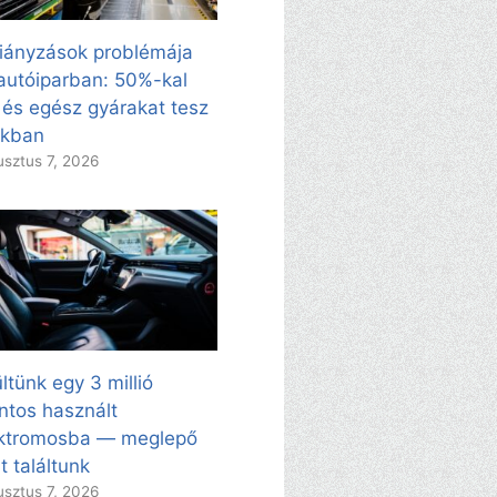
iányzások problémája
autóiparban: 50%-kal
 és egész gyárakat tesz
kkban
sztus 7, 2026
ltünk egy 3 millió
intos használt
ektromosba — meglepő
t találtunk
sztus 7, 2026