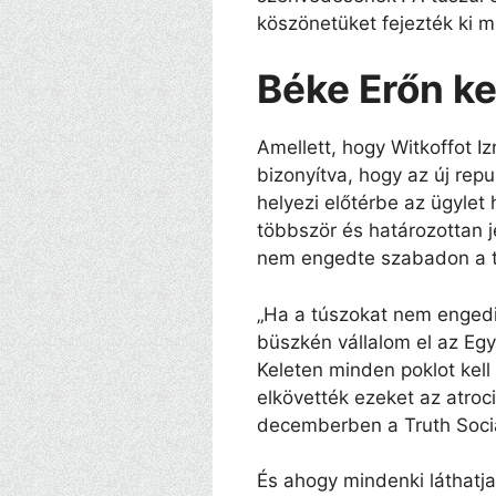
köszönetüket fejezték ki m
Béke Erőn ke
Amellett, hogy Witkoffot I
bizonyítva, hogy az új repu
helyezi előtérbe az ügylet
többször és határozottan j
nem engedte szabadon a tú
„Ha a túszokat nem engedi
büszkén vállalom el az Egye
Keleten minden poklot kell 
elkövették ezeket az atroc
decemberben a Truth Socia
És ahogy mindenki láthatja