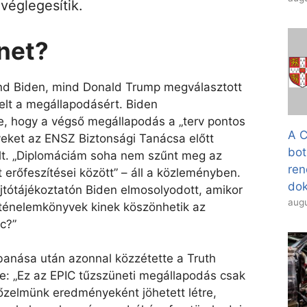
véglegesítik.
net?
nd Biden, mind Donald Trump megválasztott
elt a megállapodásért. Biden
te, hogy a végső megállapodás a „terv pontos
A C
yeket az ENSZ Biztonsági Tanácsa előtt
bot
lt. „Diplomáciám soha nem szűnt meg az
ren
 erőfeszítései között” – áll a közleményben.
dok
jtótájékoztatón Biden elmosolyodott, amikor
augu
örténelemkönyvek kinek köszönhetik az
cc?”
banása után azonnal közzétette a Truth
ette: „Ez az EPIC tűzszüneti megállapodás csak
őzelmünk eredményeként jöhetett létre,