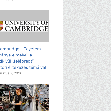
ambridge-i Egyetem
ránya elmélyül a
dkívül „felébredt”
tori értekezés témáival
sztus 7, 2026