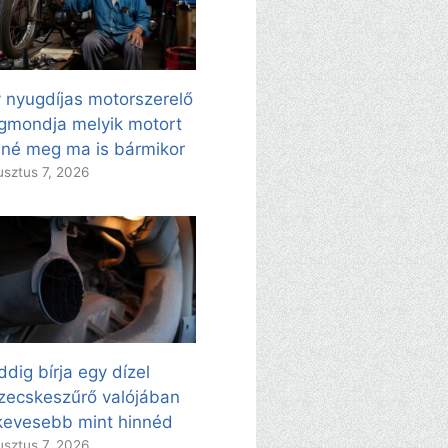
 nyugdíjas motorszerelő
mondja melyik motort
né meg ma is bármikor
sztus 7, 2026
dig bírja egy dízel
zecskeszűrő valójában
evesebb mint hinnéd
sztus 7, 2026