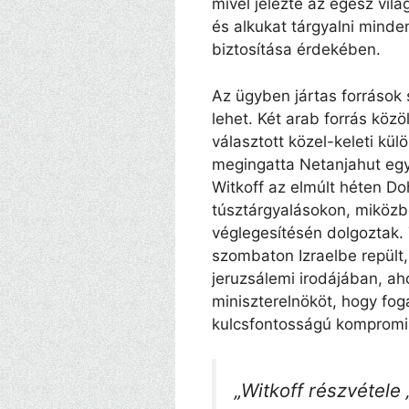
mivel jelezte az egész vi
és alkukat tárgyalni mind
biztosítása érdekében.
Az ügyben jártas források 
lehet. Két arab forrás közö
választott közel-keleti kü
megingatta Netanjahut egy
Witkoff az elmúlt héten Do
túsztárgyalásokon, miközb
véglegesítésén dolgoztak. 
szombaton Izraelbe repült,
jeruzsálemi irodájában, ahol
miniszterelnököt, hogy fo
kulcsfontosságú komprom
„Witkoff részvétele 