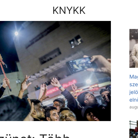
KNYKK
Mag
sze
jel
eln
augu