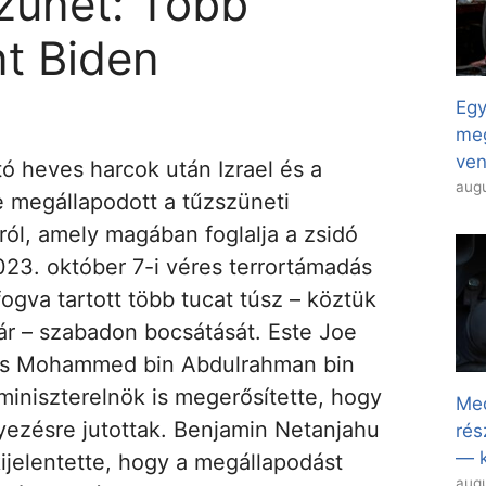
zünet: Több
t Biden
Egy
meg
ven
tó heves harcok után Izrael és a
augu
 megállapodott a tűzszüneti
ól, amely magában foglalja a zsidó
2023. október 7-i véres terrortámadás
ogva tartott több tucat túsz – köztük
ár – szabadon bocsátását. Este Joe
 és Mohammed bin Abdulrahman bin
 miniszterelnök is megerősítette, hogy
Med
yezésre jutottak. Benjamin Netanjahu
rés
— k
kijelentette, hogy a megállapodást
augu