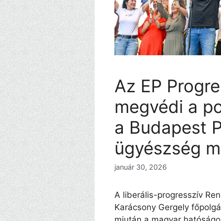
Az EP Progre
megvédi a po
a Budapest P
ügyészség mi
január 30, 2026
A liberális-progresszív R
Karácsony Gergely főpolgá
miután a magyar hatóságok