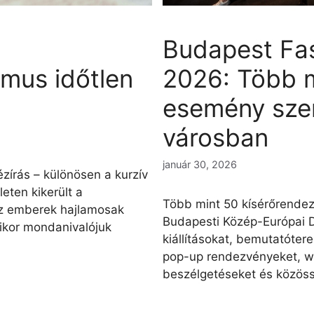
Budapest Fa
zmus időtlen
2026: Több 
esemény sze
városban
január 30, 2026
zírás – különösen a kurzív
leten kikerült a
Több mint 50 kísérőrendezv
z emberek hajlamosak
Budapesti Közép-Európai D
mikor mondanivalójuk
kiállításokat, bemutatóter
pop-up rendezvényeket, w
beszélgetéseket és közös