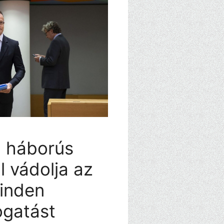
 háborús
l vádolja az
minden
ogatást