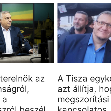
terelnök az
A Tisza egyko
nságról,
azt állítja, h
 a
megszorítási 
zról beszél
kapcsolatos