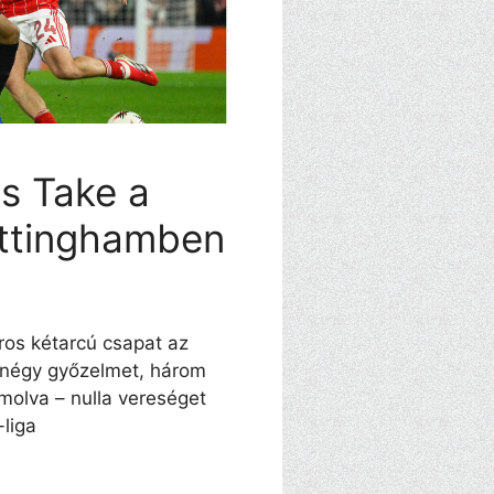
s Take a
ottinghamben
os kétarcú csapat az
 négy győzelmet, három
molva – nulla vereséget
liga