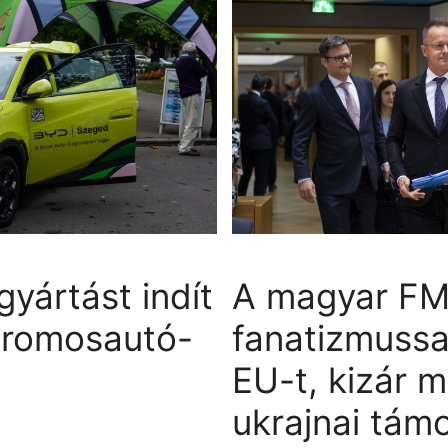
yártást indít
A magyar FM
tromosautó-
fanatizmussa
EU-t, kizár 
ukrajnai tám