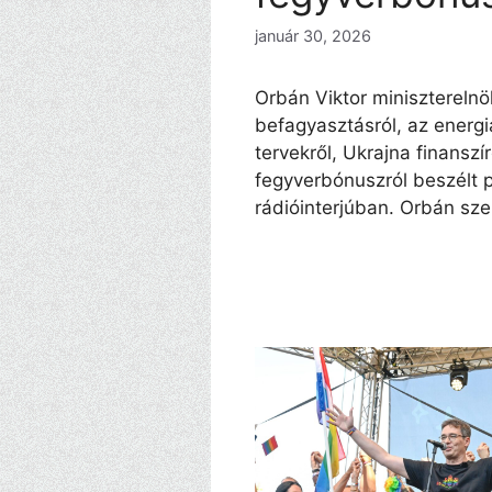
január 30, 2026
Orbán Viktor miniszterelnök
befagyasztásról, az energi
tervekről, Ukrajna finansz
fegyverbónuszról beszélt p
rádióinterjúban. Orbán sze