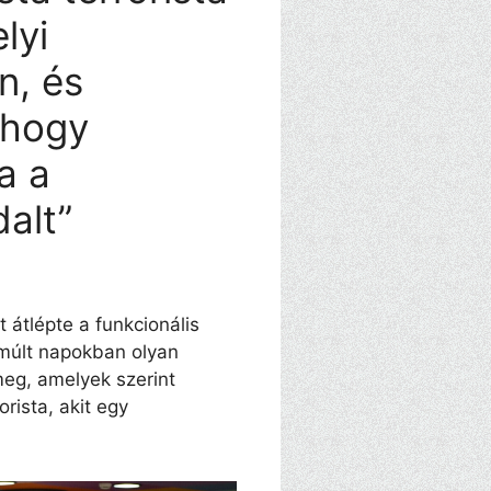
elyi
n, és
 hogy
a a
alt”
 átlépte a funkcionális
lmúlt napokban olyan
meg, amelyek szerint
orista, akit egy