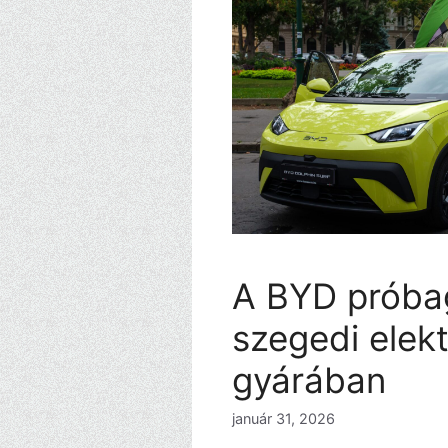
A BYD próbag
szegedi elek
gyárában
január 31, 2026