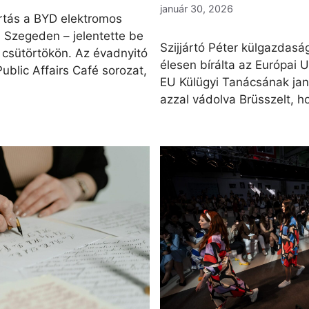
január 30, 2026
tás a BYD elektromos
 Szegeden – jelentette be
Szijjártó Péter külgazdasá
 csütörtökön. Az évadnyitó
élesen bírálta az Európai U
blic Affairs Café sorozat,
EU Külügyi Tanácsának jan
azzal vádolva Brüsszelt, ho