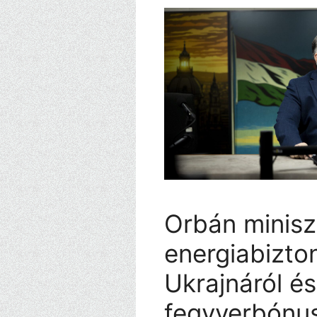
Orbán minisz
energiabizto
Ukrajnáról és
fegyverbónus