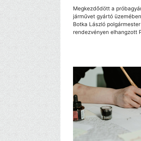
Megkezdődött a próbagyár
járművet gyártó üzemében
Botka László polgármester
rendezvényen elhangzott Pu