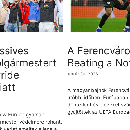
ssives
A Ferencváro
lgármestert
Beating a N
ride
január 30, 2026
att
A magyar bajnok Ferencvár
utóbbi időben. Európában
döntetlent és – ezeket szá
gyűjtöttek az UEFA Európa-
enew Europe gyorsan
rmester védelmére rohant,
 vádat emeltek ellene a