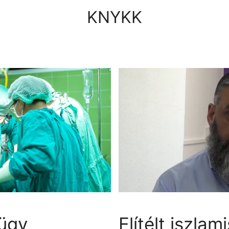
KNYKK
ügy
Elítélt iszlam