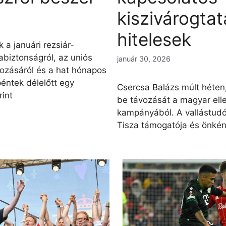
kiszivárogta
hitelesek
 a januári rezsiár-
abiztonságról, az uniós
január 30, 2026
írozásáról és a hat hónapos
éntek délelőtt egy
Csercsa Balázs múlt héten,
rint
be távozását a magyar elle
kampányából. A vallástudó
Tisza támogatója és önké