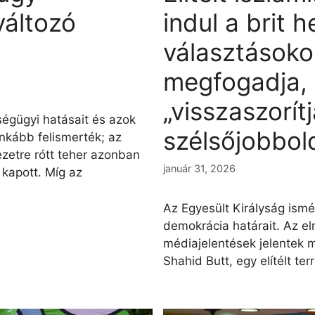
áltozó
indul a brit h
választásoko
megfogadja,
„visszaszorítj
ségügyi hatásait és azok
szélsőjobbold
inkább felismerték; az
zetre rótt teher azonban
január 31, 2026
 kapott. Míg az
Az Egyesült Királyság ismét
demokrácia határait. Az e
médiajelentések jelentek 
Shahid Butt, egy elítélt terr