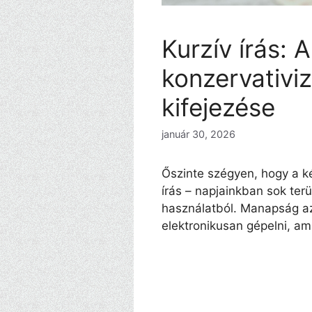
Kurzív írás: A
konzervativi
kifejezése
január 30, 2026
Őszinte szégyen, hogy a ké
írás – napjainkban sok terü
használatból. Manapság a
elektronikusan gépelni, a