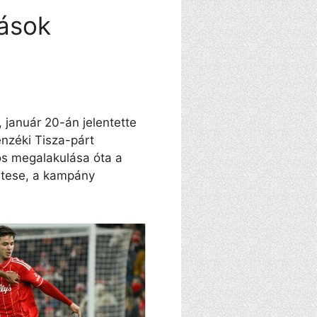
tások
 január 20-án jelentette
nzéki Tisza-párt
s megalakulása óta a
ntese, a kampány