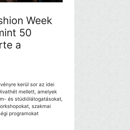
shion Week
mint 50
rte a
ényre kerül sor az idei
ivathét mellett, amelyek
em- és stúdiólátogatásokat,
orkshopokat, szakmai
ségi programokat