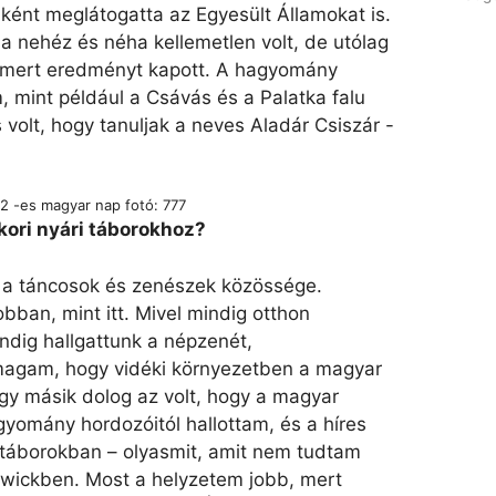
ként meglátogatta az Egyesült Államokat is.
usa nehéz és néha kellemetlen volt, de utólag
 mert eredményt kapott. A hagyomány
, mint például a Csávás és a Palatka falu
volt, hogy tanuljak a neves Aladár Csiszár -
2 -es magyar nap fotó: 777
ori nyári táborokhoz?
t a táncosok és zenészek közössége.
jobban, mint itt. Mivel mindig otthon
ndig hallgattunk a népzenét,
agam, hogy vidéki környezetben a magyar
gy másik dolog az volt, hogy a magyar
yomány hordozóitól hallottam, és a híres
 táborokban – olyasmit, amit nem tudtam
wickben. Most a helyzetem jobb, mert