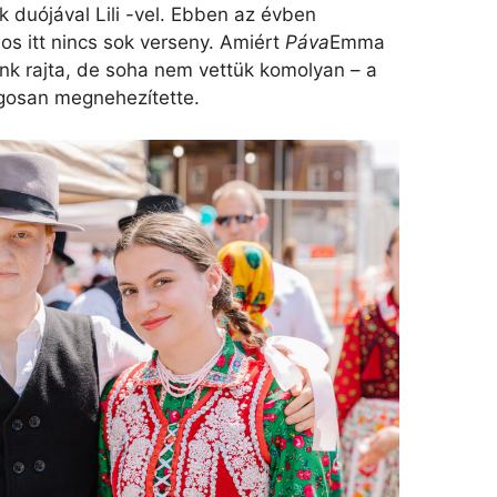
k duójával Lili -vel. Ebben az évben
nos itt nincs sok verseny. Amiért
Páva
Emma
nk rajta, de soha nem vettük komolyan – a
ágosan megnehezítette.