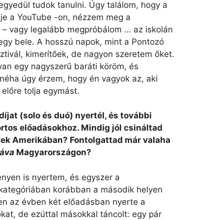
 egyedül tudok tanulni. Úgy találom, hogy a
je a YouTube -on, nézzem meg a
 – vagy legalább megpróbálom … az iskolán
gy bele. A hosszú napok, mint a Pontozó
tivál, kimerítőek, de nagyon szeretem őket.
 van egy nagyszerű baráti köröm, és
néha úgy érzem, hogy én vagyok az, aki
 előre tolja egymást.
íjat (solo és duó) nyertél, és további
rtos előadásokhoz. Mindig jól csináltad
ek Amerikában? Fontolgattad már valaha
páva
Magyarországon?
enyen is nyertem, és egyszer a
kategóriában korábban a második helyen
en az évben két előadásban nyerte a
kat, de ezúttal másokkal táncolt: egy pár