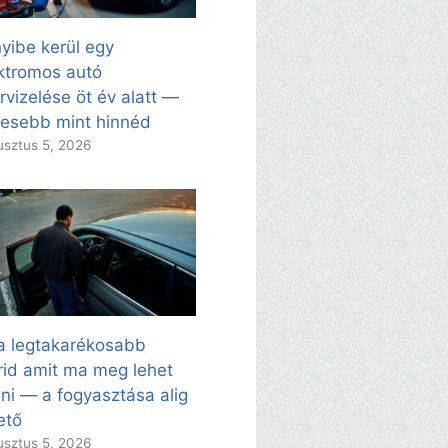
yibe kerül egy
ktromos autó
rvizelése öt év alatt —
esebb mint hinnéd
sztus 5, 2026
a legtakarékosabb
rid amit ma meg lehet
ni — a fogyasztása alig
ető
sztus 5, 2026