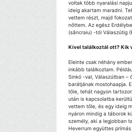
voltak több nyaralási napj
ideig akartam maradni. Te
vettem részt, majd fokozat
nőttem. Az egész Erdélybe
(sâncraiu) -tól Válaszútig
Kivel találkoztál ott? Kik
Eleinte csak néhány ember
inkább találkoztam. Példá
Sinkó -val, Válaszútban – 
barátjának mostohaapja. El
tőle, tehát nagyon tartoz
után is kapcsolatba kerül
vettem tőle, és egy ideig m
nyáron mindig a táborok k
személy, aki a legjobban t
Heverrum együttes prímás