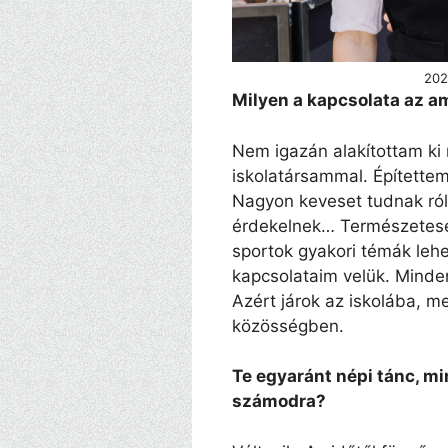
202
Milyen a kapcsolata az am
Nem igazán alakítottam ki
iskolatársammal. Építettem
Nagyon keveset tudnak ról
érdekelnek… Természetese
sportok gyakori témák leh
kapcsolataim velük. Mind
Azért járok az iskolába, m
közösségben.
Te egyaránt népi tánc, m
számodra?