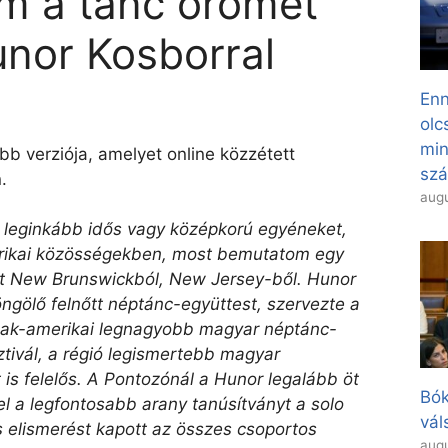
om a tánc örömét”
Hunor Kosborral
Enn
olc
min
ebb verziója, amelyet online közzétett
sz
.
augu
m leginkább idős vagy középkorú egyéneket,
erikai közösségekben, most bemutatom egy
et New Brunswickból, New Jersey-ből. Hunor
öngölő felnőtt néptánc-együttest, szervezte a
zak-amerikai legnagyobb magyar néptánc-
ztivál, a régió legismertebb magyar
s felelős. A Pontozónál a Hunor legalább öt
Bók
el a legfontosabb arany tanúsítványt a solo
vál
s elismerést kapott az összes csoportos
augu