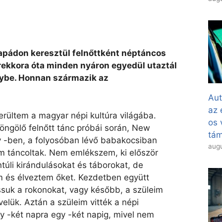
apádon keresztül felnőttként néptáncos
erekkora óta minden nyáron egyedül utaztál
ybe. Honnan származik az
Aut
az 
rültem a magyar népi kultúra világába.
os 
ngölő felnőtt tánc próbái során, New
tá
 -ben, a folyosóban lévő babakocsiban
augu
m táncoltak. Nem emlékszem, ki először
úli kirándulásokat és táborokat, de
 és élveztem őket. Kezdetben együtt
suk a rokonokat, vagy később, a szüleim
elük. Aztán a szüleim vitték a népi
y -két napra egy -két napig, mivel nem