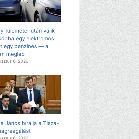
yi kilométer után válik
sóbbá egy elektromos
t egy benzines — a
ám meglep
sztus 6, 2026
a János bírálja a Tisza-
ságreagálást
sztus 6, 2026