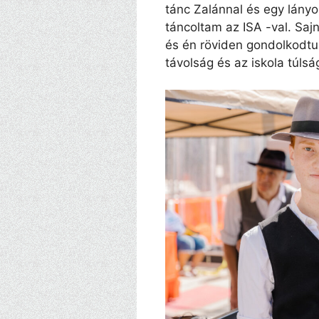
tánc Zalánnal és egy lányo
táncoltam az ISA -val. Saj
és én röviden gondolkodtu
távolság és az iskola túls