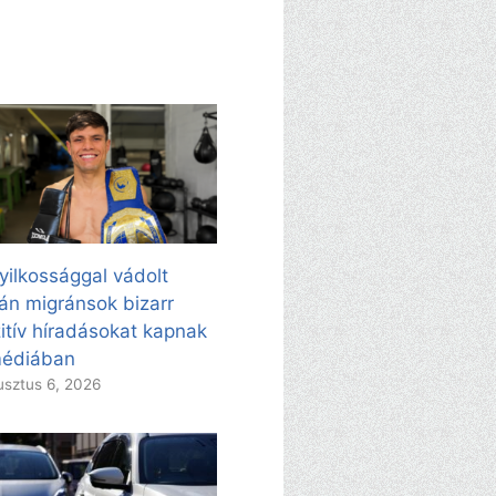
yilkossággal vádolt
án migránsok bizarr
itív híradásokat kapnak
médiában
sztus 6, 2026