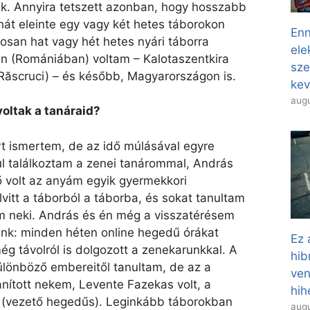
uk. Annyira tetszett azonban, hogy hosszabb
hát eleinte egy vagy két hetes táborokon
Enn
osan hat vagy hét hetes nyári táborra
ele
n (Romániában) voltam – Kalotaszentkira
sze
 (Răscruci) – és később, Magyarországon is.
kev
augu
 voltak a tanáraid?
t ismertem, de az idő múlásával egyre
ul találkoztam a zenei tanárommal, András
ő volt az anyám egyik gyermekkori
vitt a táborból a táborba, és sokat tanultam
om neki. András és én még a visszatérésem
tünk: minden héten online hegedű órákat
Ez 
ég távolról is dolgozott a zenekarunkkal. A
hib
ülönböző embereitől tanultam, de az a
ven
anított nekem, Levente Fazekas volt, a
hih
 (vezető hegedűs). Leginkább táborokban
augu