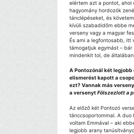
elértem azt a pontot, ahol
hagyomány hordozók zené
tánclépéseket, és követem
kívüli szabadidőm ebbe me
verseny vagy a magyar fesz
És ami a legfontosabb, itt
támogatjuk egymást – bár 
mindenkit tol, de általában
A Pontozónál két legjobb d
elismerést kapott a csopo
ezt? Vannak más verseny
a versenyt
Fölszezlott a 
Az előző két Pontozó vers
tánccsoportommal. A duo 
voltam Emmával – aki ebb
legjobb arany tanúsítványo