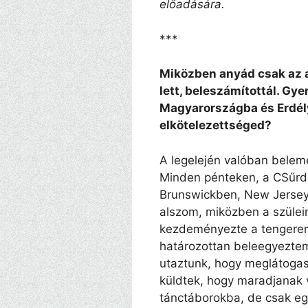
előadására.
***
Miközben anyád csak az 
lett, beleszámítottál. Gy
Magyarországba és Erdél
elkötelezettséged?
A legelején valóban beleme
Minden pénteken, a CSűrdö
Brunswickben, New Jersey
alszom, miközben a szülei
kezdeményezte a tengerent
határozottan beleegyeztem
utaztunk, hogy meglátogas
küldtek, hogy maradjanak v
tánctáborokba, de csak eg