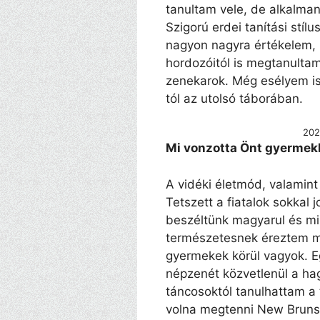
tanultam vele, de alkalman
Szigorú erdei tanítási stíl
nagyon nagyra értékelem,
hordozóitól is megtanultam
zenekarok. Még esélyem is 
tól az utolsó táborában.
202
Mi vonzotta Önt gyermekk
A vidéki életmód, valamin
Tetszett a fiatalok sokkal 
beszéltünk magyarul és mi
természetesnek éreztem m
gyermekek körül vagyok. E
népzenét közvetlenül a hag
táncosoktól tanulhattam a
volna megtenni New Bruns