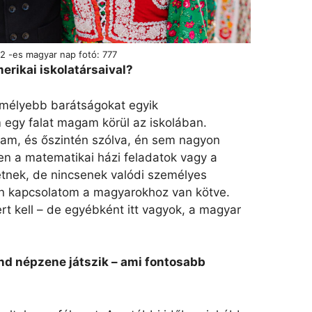
2 -es magyar nap fotó: 777
erikai iskolatársaival?
 mélyebb barátságokat egyik
 egy falat magam körül az iskolában.
am, és őszintén szólva, én sem nagyon
n a matematikai házi feladatok vagy a
etnek, de nincsenek valódi személyes
en kapcsolatom a magyarokhoz van kötve.
ert kell – de egyébként itt vagyok, a magyar
ind népzene játszik – ami fontosabb