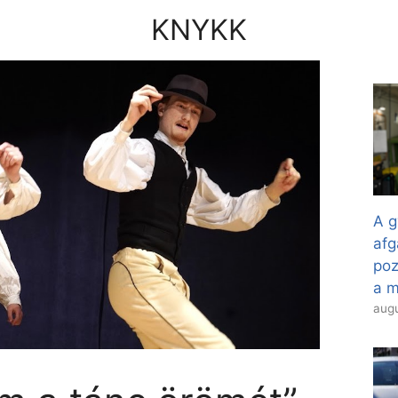
KNYKK
A g
afg
poz
a 
augu