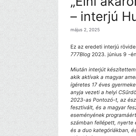
„Élni akar
– interjú 
május 2, 2025
Ez az eredeti interjú rövid
777Blog
2023. június 9 -én
Miután interjút készítette
akik aktívak a magyar am
ígéretes 17 éves gyermek
anyja vezeti a helyi CSűrd
2023-as Pontozó-t, az és
fesztivált, és a magyar fes
eseményének programáért i
számban fellépett, nyerte 
és a duo kategóriákban, é