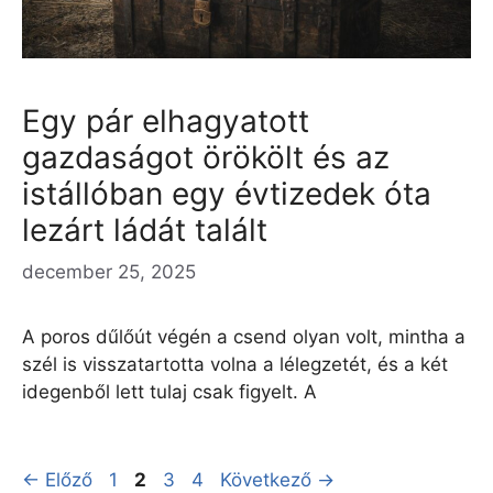
Egy pár elhagyatott
gazdaságot örökölt és az
istállóban egy évtizedek óta
lezárt ládát talált
december 25, 2025
A poros dűlőút végén a csend olyan volt, mintha a
szél is visszatartotta volna a lélegzetét, és a két
idegenből lett tulaj csak figyelt. A
Oldal
Oldal
Oldal
Oldal
←
Előző
1
2
3
4
Következő
→